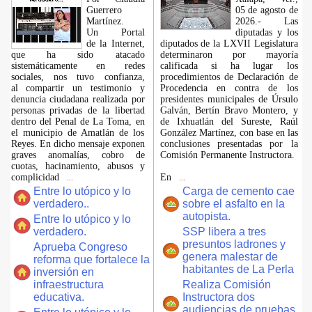
Guerrero
05 de agosto de
Martínez.
2026.- Las
​Un Portal
diputadas y los
de la Internet,
diputados de la LXVII Legislatura
que ha sido atacado
determinaron por mayoría
sistemáticamente en redes
calificada si ha lugar los
sociales, nos tuvo confianza,
procedimientos de Declaración de
al compartir un testimonio y
Procedencia en contra de los
denuncia ciudadana realizada por
presidentes municipales de Úrsulo
personas privadas de la libertad
Galván, Bertín Bravo Montero, y
dentro del Penal de La Toma, en
de Ixhuatlán del Sureste, Raúl
el municipio de Amatlán de los
González Martínez, con base en las
Reyes. En dicho mensaje exponen
conclusiones presentadas por la
graves anomalías, cobro de
Comisión Permanente Instructora.
cuotas, hacinamiento, abusos y
complicidad
En
...
...
Entre lo utópico y lo
Carga de cemento cae
verdadero..
sobre el asfalto en la
autopista.
Entre lo utópico y lo
verdadero.
SSP libera a tres
presuntos ladrones y
Aprueba Congreso
genera malestar de
reforma que fortalece la
habitantes de La Perla
inversión en
infraestructura
Realiza Comisión
educativa.
Instructora dos
audiencias de pruebas