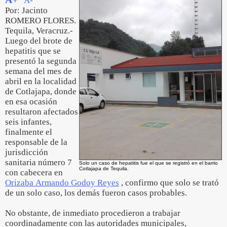
A-
Por: Jacinto
ROMERO FLORES.
Tequila, Veracruz.-
Luego del brote de
hepatitis que se
presentó la segunda
semana del mes de
abril en la localidad
de Cotlajapa, donde
en esa ocasión
resultaron afectados
seis infantes,
finalmente el
responsable de la
jurisdicción
sanitaria número 7
Solo un caso de hepatitis fue el que se registró en el barrio
Cotlajapa de Tequila.
con cabecera en
Orizaba Armando Godoy Reyes
, confirmo que solo se trató
de un solo caso, los demás fueron casos probables.
No obstante, de inmediato procedieron a trabajar
coordinadamente con las autoridades municipales,