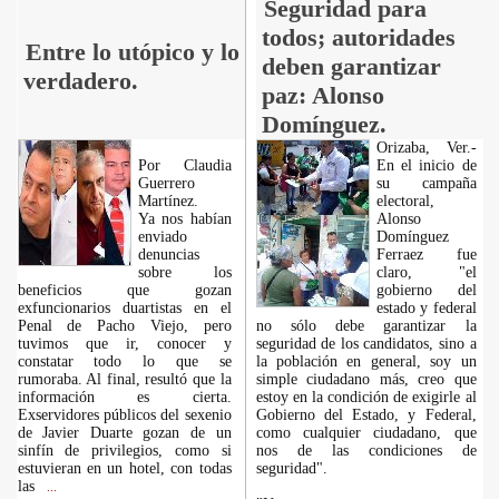
Seguridad para
todos; autoridades
Entre lo utópico y lo
deben garantizar
verdadero.
paz: Alonso
Domínguez.
Orizaba, Ver.-
Por Claudia
En el inicio de
Guerrero
su campaña
Martínez.
electoral,
Ya nos habían
Alonso
enviado
Domínguez
denuncias
Ferraez fue
sobre los
claro, "el
beneficios que gozan
gobierno del
exfuncionarios duartistas en el
estado y federal
Penal de Pacho Viejo, pero
no sólo debe garantizar la
tuvimos que ir, conocer y
seguridad de los candidatos, sino a
constatar todo lo que se
la población en general, soy un
rumoraba. Al final, resultó que la
simple ciudadano más, creo que
información es cierta.
estoy en la condición de exigirle al
Exservidores públicos del sexenio
Gobierno del Estado, y Federal,
de Javier Duarte gozan de un
como cualquier ciudadano, que
sinfín de privilegios, como si
nos de las condiciones de
estuvieran en un hotel, con todas
seguridad".
las
...