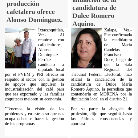
producción
candidatura de
cafetalera ofrece
Dulce Romero
Alonso Domínguez.
Aquino.
Ixtaczoquitlán,
Xalapa, Ver.-
Ver.- Al
Fue confirmada
reunirse con
la candidatura
cafeticultores,
de María
Alonso
Candelas
Domínguez
Francisco
Ferráez
Doce, luego de
candidato a
que la Sala
diputado local
Regional del
por el PVEM y PRI ofreció su
Tribunal Federal Electoral, hizo
respaldo al sector con la gestión
oficial la cancelación de la
de apoyos que impulsen la
candidatura de Dulce María
industrialización del café para
Romero Aquino, la perredista que
que sea exportado y las familias
contendería en MORENA por la
zoquitecas mejoren su economía.
diputación local en el distrito 21.
"Tenemos la visión de los
Por su parte la abogada de
problemas y en este caso que nos
profesión, dijo que seguirá hasta
ocupa debemos hacer la gestión
las últimas consecuencias y
de los programas
aportará
...
...