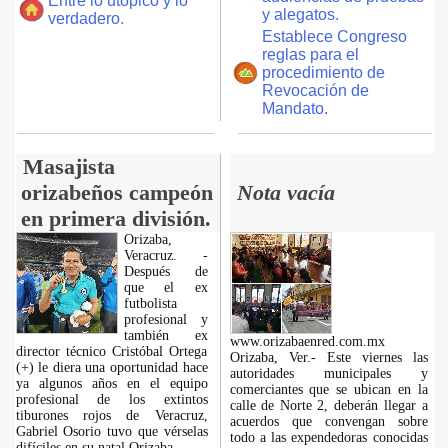
Entre lo utópico y lo
y alegatos.
verdadero.
Establece Congreso
reglas para el
procedimiento de
Revocación de
Mandato.
Masajista
orizabeños campeón
Nota vacía
en primera división.
Orizaba,
Veracruz. -
Después de
que el ex
futbolista
profesional y
también ex
www.orizabaenred.com.mx
director técnico Cristóbal Ortega
Orizaba, Ver.- Este viernes las
(+) le diera una oportunidad hace
autoridades municipales y
ya algunos años en el equipo
comerciantes que se ubican en la
profesional de los extintos
calle de Norte 2, deberán llegar a
tiburones rojos de Veracruz,
acuerdos que convengan sobre
Gabriel Osorio tuvo que vérselas
todo a las expendedoras conocidas
difíciles en su natal Orizaba.