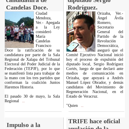
Candelas Doce.
Rodríguez.
Ciudad
Orizaba, Ver.-
Mendoza,
Ángel Ávila
Ver.- Apegada
Romero,
a la Ley
Secretario
consideró
General del
María
Partido de la
Candelas
Revolución
Francisco
Democrática,
Doce la ratificación de su
aseguró que el
candidatura por parte de la Sala
Comité Ejecutivo Nacional inició
Regional de Xalapa del Tribunal
hoy el proceso de expulsión del
Electoral del Poder Judicial de la
diputado local, Sergio Rodríguez
Federación (TEPJF), por lo que
Cortés, luego de que declaró ante
se manifestó lista para trabajar de
medios de comunicación en
la mano con los tres partidos que
Orizaba, que apoyará a Andrés
conforman la coalición Juntos
Manuel López Obrador, y demás
Haremos Historia.
candidatos del Movimiento de
Regeneración Nacional, en el
El pasado 30 de mayo, la Sala
Estado de Veracruz.
Regional
...
"Quien
...
TRIFE hace oficial
Impulso a la
anulación de la