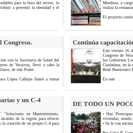
udables para la hora del recreo, lo
Mendoza, a cargo 
tribuir a prevenir la obesidad y el
realiza la restaur
El proyecto consis
l Congreso.
Continúa capacitació
Este viernes 16 d
Congreso de Verac
ión con la Secretaría de Salud del
los Gobiernos Loc
reso de Veracruz, llevó a cabo la
Ciudadana, en la q
iares, de este Poder.
René Buenrostro 
dora López Callejas llamó a tomar
En este
...
arias y un C-4
DE TODO UN POCO
T "Soluciones en Mantenimiento,
• Hay Preocupaci
alcaldes de la región para ofrecer
viviendas, siendo
y la creación de un propio C-4 para
• Se le van encim
Por Celso R. Gonz