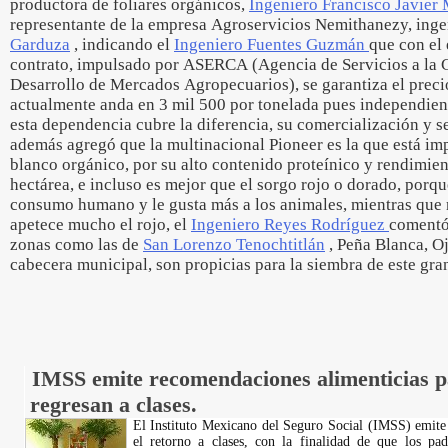
productora de foliares orgánicos,
Ingeniero Francisco Javier 
representante de la empresa Agroservicios Nemithanezy, ing
Garduza
, indicando el
Ingeniero Fuentes Guzmán
que con el
contrato, impulsado por ASERCA (Agencia de Servicios a la 
Desarrollo de Mercados Agropecuarios), se garantiza el preci
actualmente anda en 3 mil 500 por tonelada pues independien
esta dependencia cubre la diferencia, su comercialización y s
además agregó que la multinacional Pioneer es la que está im
blanco orgánico, por su alto contenido proteínico y rendimien
hectárea, e incluso es mejor que el sorgo rojo o dorado, porqu
consumo humano y le gusta más a los animales, mientras que ni
apetece mucho el rojo, el
Ingeniero Reyes Rodríguez
comentó 
zonas como las de
San Lorenzo Tenochtitlán
, Peña Blanca, O
cabecera municipal, son propicias para la siembra de este gr
IMSS emite recomendaciones alimenticias p
regresan a clases.
El Instituto Mexicano del Seguro Social (IMSS) emite
el retorno a clases, con la finalidad de que los pad