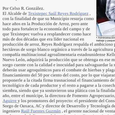
Por Celso R. González.
El Alcalde de
Texistepec Saúl Reyes Rodríguez
,
con la finalidad de que su Municipio resurja como
hace años en la Producción de Arroz, pero ante
todo para fortalecer la economía del campo y de
que Texistepec vuelva a resplandecer como hace
• Administraci
más de dos décadas que era líder nacional en
trabajo y paque
producción de arroz, Reyes Rodríguez respalda el ambicioso 
hectáreas de sorgo blanco orgánico a través de la agricultura p
compañía multinacional agroalimentaria estadounidense Kello
Nuevo León, adquirirá la producción que se obtenga en ese m
sorgo cuente con la calidad e inocuidad para salvaguardar la 
deberán usar agroquímicos para el combate de hierbas y plaga
financiamiento del 50 por ciento del costo, por lo que viajara
proponerle a la citada firma trasnacional el financiamiento de
tecnológico de cada productor y el resto a pagarse a la cosech
siembra, siendo que ya sostuvieron una plática con la finalida
año, entre el munícipe, la directora de Fomento Agropecuario
Aguirre
y los promotores del proyecto: el presidente del Cons
Sorgo de Oaxaca, AC y director de Desarrollo y Tecnología d
ingeniero
Raúl Fuentes Guzmán
, el gerente nacional de vent