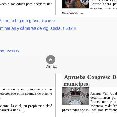
vocó a los ediles para hacerles una
Porque habrá pe
empresa, una ag
empleados
...
S contra hígado graso.
16/08/19
uminarias y cámaras de vigilancia.
15/08/19
iso.
15/08/19
Arriba
Aprueba Congreso Dec
munícipes.
 las suyas y en pleno reto a las
estacionado en la avenida de oriente
Xalapa, Ver., 05 
.
determinaron por
Procedencia en c
iente, la cual, su propietario dejó
Montero, y de Ixh
ealizaría unas
presentadas por la Comisión Permanen
...