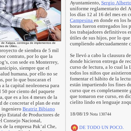
Ayuntamiento,
Sergio Albert
uniforme reglamentario del A
los días 12 al 16 del mes en 
Campesina
en donde en los h
horas fueron entregados los p
los trabajadores definitivos 
útiles de sus hijos, por lo qu
cumpliendo adecuadamente c
ón de Xalapa, centrega de implementos de
tes de Útiles…
proyecto de siembra de 5 mil
Se llevó a cabo la clausura 
or contrato, por lo que la
donde hicieron entrega de re
g’s, con sede en Monterrey,
curso de lectura, a lo cual la 
unicipio, siempre que el
todos los niños que asistieron
salud humana, por ello no se
fomentar el hábito de la lect
s, por lo que buscaran el
están impartiendo los fines d
n a la capital neoleonesa para
curso que es completamente gr
l 50 por ciento del paquete
que tomaron ese curso, en di
a, que es a los 4 meses de la
cielito lindo en lenguaje zo
d de concretar el plan de este
, ingeniero
Beatriz Bibiano
18/08/19
Nota 130744
ejo Estatal de Productores de
el Consejo Nacional,
as de la empresa Pak’al Che,
DE TODO UN POCO.