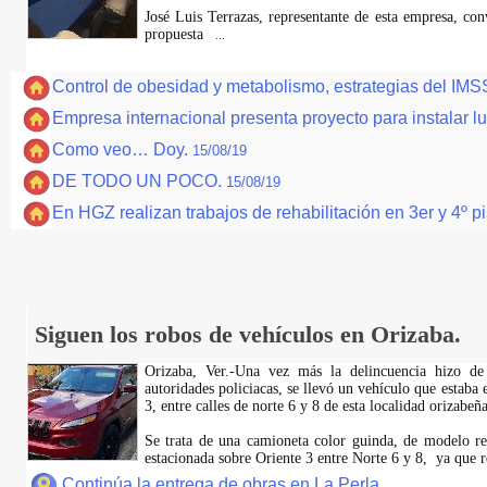
José Luis Terrazas, representante de esta empresa, con
propuesta
...
Control de obesidad y metabolismo, estrategias del IMS
Empresa internacional presenta proyecto para instalar l
Como veo… Doy.
15/08/19
DE TODO UN POCO.
15/08/19
En HGZ realizan trabajos de rehabilitación en 3er y 4º p
Siguen los robos de vehículos en Orizaba.
Orizaba, Ver.-Una vez más la delincuencia hizo de
autoridades policiacas, se llevó un vehículo que estaba 
3, entre calles de norte 6 y 8 de esta localidad orizabeña
Se trata de una camioneta color guinda, de modelo rec
estacionada sobre Oriente 3 entre Norte 6 y 8, ya que r
Continúa la entrega de obras en La Perla.