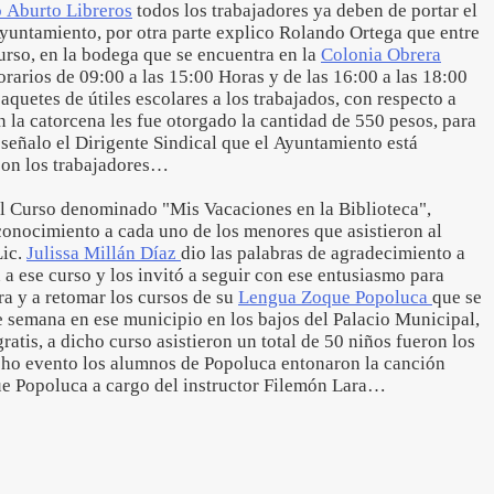
o Aburto Libreros
todos los trabajadores ya deben de portar el
yuntamiento, por otra parte explico Rolando Ortega que entre
curso, en la bodega que se encuentra en la
Colonia Obrera
orarios de 09:00 a las 15:00 Horas y de las 16:00 a las 18:00
aquetes de útiles escolares a los trabajados, con respecto a
en la catorcena les fue otorgado la cantidad de 550 pesos, para
e señalo el Dirigente Sindical que el Ayuntamiento está
on los trabajadores…
del Curso denominado "Mis Vacaciones en la Biblioteca",
conocimiento a cada uno de los menores que asistieron al
Lic.
Julissa Millán Díaz
dio las palabras de agradecimiento a
 a ese curso y los invitó a seguir con ese entusiasmo para
ura y a retomar los cursos de su
Lengua Zoque Popoluca
que se
e semana en ese municipio en los bajos del Palacio Municipal,
atis, a dicho curso asistieron un total de 50 niños fueron los
cho evento los alumnos de Popoluca entonaron la canción
que Popoluca a cargo del instructor Filemón Lara…