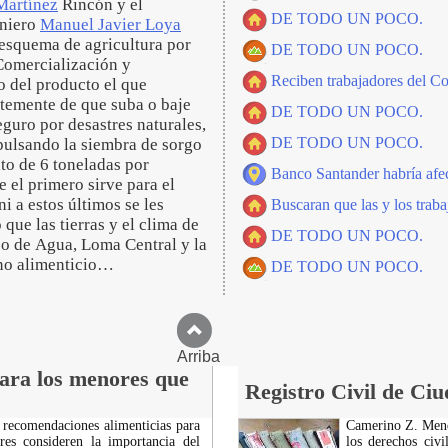
Martínez
Rincón y el
DE TODO UN POCO.
eniero
Manuel Javier Loya
 esquema de agricultura por
DE TODO UN POCO.
Comercialización y
Reciben trabajadores del C
o del producto el que
temente de que suba o baje
DE TODO UN POCO.
eguro por desastres naturales,
DE TODO UN POCO.
pulsando la siembra de sorgo
to de 6 toneladas por
Banco Santander habría afe
e el primero sirve para el
 a estos últimos se les
Buscaran que las y los trab
que las tierras y el clima de
DE TODO UN POCO.
jo de Agua, Loma Central y la
ano alimenticio…
DE TODO UN POCO.
Arriba
ara los menores que
Registro Civil de Ci
 recomendaciones alimenticias para
Camerino Z. Mendo
res consideren la importancia del
los derechos civ