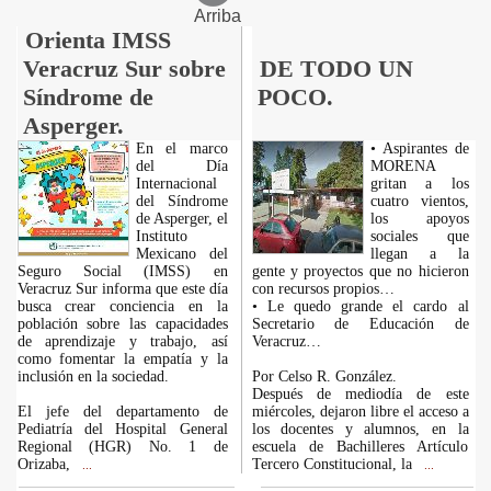
Arriba
Orienta IMSS
Veracruz Sur sobre
DE TODO UN
Síndrome de
POCO.
Asperger.
En el marco
• Aspirantes de
del Día
MORENA
Internacional
gritan a los
del Síndrome
cuatro vientos,
de Asperger, el
los apoyos
Instituto
sociales que
Mexicano del
llegan a la
Seguro Social (IMSS) en
gente y proyectos que no hicieron
Veracruz Sur informa que este día
con recursos propios…
busca crear conciencia en la
• Le quedo grande el cardo al
población sobre las capacidades
Secretario de Educación de
de aprendizaje y trabajo, así
Veracruz…
como fomentar la empatía y la
inclusión en la sociedad.
Por Celso R. González.
Después de mediodía de este
El jefe del departamento de
miércoles, dejaron libre el acceso a
Pediatría del Hospital General
los docentes y alumnos, en la
Regional (HGR) No. 1 de
escuela de Bachilleres Artículo
Orizaba,
Tercero Constitucional, la
...
...