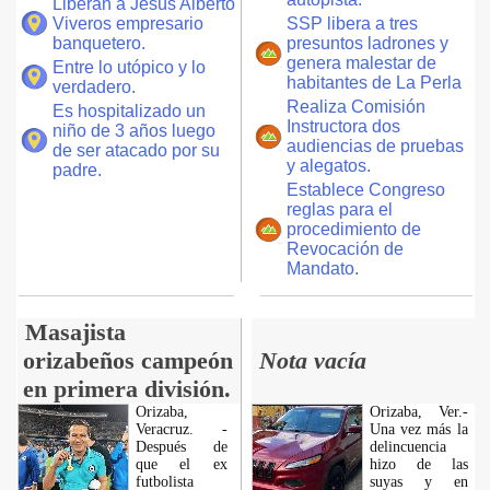
Liberan a Jesús Alberto
Viveros empresario
SSP libera a tres
banquetero.
presuntos ladrones y
genera malestar de
Entre lo utópico y lo
habitantes de La Perla
verdadero.
Realiza Comisión
Es hospitalizado un
Instructora dos
niño de 3 años luego
audiencias de pruebas
de ser atacado por su
y alegatos.
padre.
Establece Congreso
reglas para el
procedimiento de
Revocación de
Mandato.
Masajista
orizabeños campeón
Nota vacía
en primera división.
Orizaba,
Orizaba, Ver.-
Veracruz. -
Una vez más la
Después de
delincuencia
que el ex
hizo de las
futbolista
suyas y en