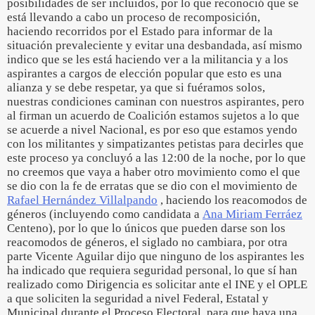
posibilidades de ser incluidos, por lo que reconoció que se
está llevando a cabo un proceso de recomposición,
haciendo recorridos por el Estado para informar de la
situación prevaleciente y evitar una desbandada, así mismo
indico que se les está haciendo ver a la militancia y a los
aspirantes a cargos de elección popular que esto es una
alianza y se debe respetar, ya que si fuéramos solos,
nuestras condiciones caminan con nuestros aspirantes, pero
al firman un acuerdo de Coalición estamos sujetos a lo que
se acuerde a nivel Nacional, es por eso que estamos yendo
con los militantes y simpatizantes petistas para decirles que
este proceso ya concluyó a las 12:00 de la noche, por lo que
no creemos que vaya a haber otro movimiento como el que
se dio con la fe de erratas que se dio con el movimiento de
Rafael Hernández Villalpando
, haciendo los reacomodos de
géneros (incluyendo como candidata a
Ana Miriam Ferráez
Centeno), por lo que lo únicos que pueden darse son los
reacomodos de géneros, el siglado no cambiara, por otra
parte Vicente Aguilar dijo que ninguno de los aspirantes les
ha indicado que requiera seguridad personal, lo que sí han
realizado como Dirigencia es solicitar ante el INE y el OPLE
a que soliciten la seguridad a nivel Federal, Estatal y
Municipal durante el Proceso Electoral, para que haya una