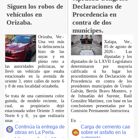
Siguen los robos de
Declaraciones de
vehículos en
Procedencia en
Orizaba.
contra de dos
munícipes.
Orizaba, Ver.-
Una vez más
Xalapa, Ver.,
la delincuencia
05 de agosto de
hizo de las
2026.- Las
suyas y en
diputadas y los
pleno reto a
diputados de la LXVII Legislatura
las autoridades policiacas, se
determinaron por mayoría
llevó un vehículo que estaba
calificada si ha lugar los
estacionado en la avenida de
procedimientos de Declaración de
oriente 3, entre calles de norte 6
Procedencia en contra de los
y 8 de esta localidad orizabeña.
presidentes municipales de Úrsulo
Galván, Bertín Bravo Montero, y
Se trata de una camioneta color
de Ixhuatlán del Sureste, Raúl
guinda, de modelo reciente, la
González Martínez, con base en las
cual, su propietario dejó
conclusiones presentadas por la
estacionada sobre Oriente 3 entre
Comisión Permanente Instructora.
Norte 6 y 8, ya que realizaría
unas
En
...
...
Continúa la entrega de
Carga de cemento cae
obras en La Perla.
sobre el asfalto en la
autopista.