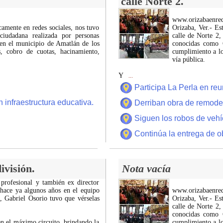
calle Norte 2.
www.orizabaenre
icamente en redes sociales, nos tuvo
Orizaba, Ver.- Es
ciudadana realizada por personas
calle de Norte 2,
 en el municipio de Amatlán de los
conocidas como C
 cobro de cuotas, hacinamiento,
cumplimiento a lo
vía pública.
Y
...
Participa La Perla en r
 infraestructura educativa.
Derriban obra de remode
Siguen los robos de vehí
Continúa la entrega de o
ivisión.
Nota vacía
 profesional y también ex director
 hace ya algunos años en el equipo
www.orizabaenre
z, Gabriel Osorio tuvo que vérselas
Orizaba, Ver.- Es
calle de Norte 2,
conocidas como C
n el máximo circuito, brindando la
cumplimiento a lo