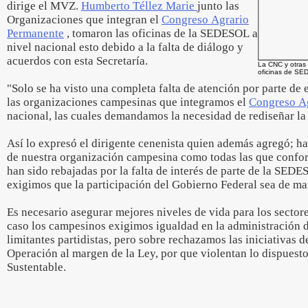
dirige el MVZ.
Humberto Téllez Marie
junto las
Organizaciones que integran el
Congreso Agrario
Permanente
, tomaron las oficinas de la SEDESOL a
nivel nacional esto debido a la falta de diálogo y
acuerdos con esta Secretaría.
La CNC y otras
oficinas de S
"Solo se ha visto una completa falta de atención por parte de
las organizaciones campesinas que integramos el
Congreso A
nacional, las cuales demandamos la necesidad de rediseñar la 
Así lo expresó el dirigente cenenista quien además agregó; has
de nuestra organización campesina como todas las que conf
han sido rebajadas por la falta de interés de parte de la SEDE
exigimos que la participación del Gobierno Federal sea de ma
Es necesario asegurar mejores niveles de vida para los sector
caso los campesinos exigimos igualdad en la administración d
limitantes partidistas, pero sobre rechazamos las iniciativas 
Operación al margen de la Ley, por que violentan lo dispuesto
Sustentable.