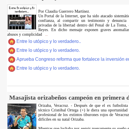
Por Claudia Guerrero Martínez.
​Un Portal de la Internet, que ha sido atacado sistemát
confianza, al compartir un testimonio y denuncia 
privadas de la libertad dentro del Penal de La Toma,
Reyes. En dicho mensaje exponen graves anomalías,
abusos y complicidad
...
Entre lo utópico y lo verdadero..
Entre lo utópico y lo verdadero.
Aprueba Congreso reforma que fortalece la inversión en
Entre lo utópico y lo verdadero.
Masajista orizabeños campeón en primera d
Orizaba, Veracruz. - Después de que el ex futbolista
técnico Cristóbal Ortega (+) le diera una oportunidad
profesional de los extintos tiburones rojos de Veracru
difíciles en su natal Orizaba.
Mientras que luchaba por seguir nuevamente su sueño e