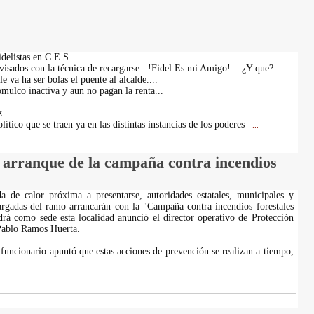
delistas en C E S...
isados con la técnica de recargarse...!Fidel Es mi Amigo!... ¿Y que?...
e va ha ser bolas el puente al alcalde....
ulco inactiva y aun no pagan la renta...
z
lítico que se traen ya en las distintas instancias de los poderes
...
l arranque de la campaña contra incendios
a de calor próxima a presentarse, autoridades estatales, municipales y
rgadas del ramo arrancarán con la "Campaña contra incendios forestales
drá como sede esta localidad anunció el director operativo de Protección
Pablo Ramos Huerta.
 funcionario apuntó que estas acciones de prevención se realizan a tiempo,