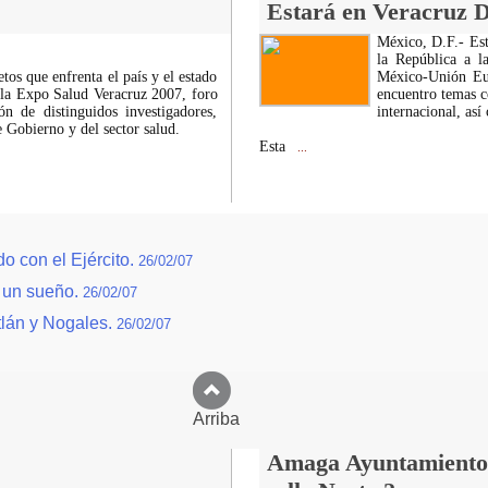
Estará en Veracruz D
México, D.F.- Est
la República a l
etos que enfrenta el país y el estado
México-Unión Euro
á la Expo Salud Veracruz 2007, foro
encuentro temas c
ón de distinguidos investigadores,
internacional, así
e Gobierno y del sector salud.
Esta
...
o con el Ejército.
26/02/07
o un sueño.
26/02/07
tlán y Nogales.
26/02/07
Arriba
Amaga Ayuntamiento c