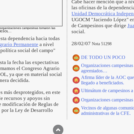
Cabe hacer mención que a niv
las oficinas de la dependenc
Unidad Democrática Indepen
UGOCM "Jaciendo López" e
de Campesinos que dirige
Ju
 organizaciones campesinas tomaron las
social.
EDESOL…
 esta dependencia hacia todas
28/02/07
Nota 51298
grario Permanente
a nivel
política social del campo"
DE TODO UN POCO
ta la fecha las expectativas
Organizaciones campesinas h
ormamos el Congreso Agrario
agremiados…
SOL, ya que en material social
Afirma líder de la AOC que
nera decidida.
llegado a beneficiados.
Ultimátum de campesinos 
es más desprotegidos, en este
e recursos y apoyos sin
Organizaciones campesinas s
de modificación de Reglas de
Vecinos de algunas comunida
 por la Ley de Desarrollo
administrativas de la CFE.