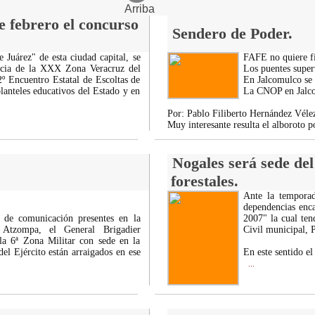
Arriba
e febrero el concurso
Sendero de Poder.
 Juárez" de esta ciudad capital, se
FAFE no quiere fi
ncia de la XXX Zona Veracruz del
Los puentes superv
2º Encuentro Estatal de Escoltas de
En Jalcomulco se l
lanteles educativos del Estado y en
La CNOP en Jalcom
Por: Pablo Filiberto Hernández Véle
Muy interesante resulta el alboroto po
Nogales será sede de
forestales.
Ante la temporad
dependencias enca
 de comunicación presentes en la
2007" la cual ten
 Atzompa, el General Brigadier
Civil municipal, 
a 6ª Zona Militar con sede en la
el Ejército están arraigados en ese
En este sentido el
...