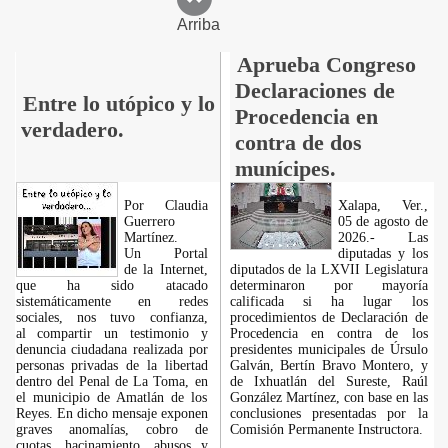
Arriba
Aprueba Congreso
Declaraciones de
Entre lo utópico y lo
Procedencia en
verdadero.
contra de dos
munícipes.
Por Claudia
Xalapa, Ver.,
Guerrero
05 de agosto de
Martínez.
2026.- Las
​Un Portal
diputadas y los
de la Internet,
diputados de la LXVII Legislatura
que ha sido atacado
determinaron por mayoría
sistemáticamente en redes
calificada si ha lugar los
sociales, nos tuvo confianza,
procedimientos de Declaración de
al compartir un testimonio y
Procedencia en contra de los
denuncia ciudadana realizada por
presidentes municipales de Úrsulo
personas privadas de la libertad
Galván, Bertín Bravo Montero, y
dentro del Penal de La Toma, en
de Ixhuatlán del Sureste, Raúl
el municipio de Amatlán de los
González Martínez, con base en las
Reyes. En dicho mensaje exponen
conclusiones presentadas por la
graves anomalías, cobro de
Comisión Permanente Instructora.
cuotas, hacinamiento, abusos y