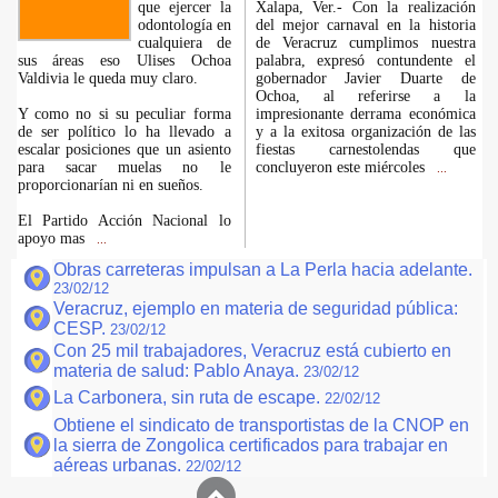
que ejercer la
Xalapa, Ver.- Con la realización
odontología en
del mejor carnaval en la historia
cualquiera de
de Veracruz cumplimos nuestra
sus áreas eso Ulises Ochoa
palabra, expresó contundente el
Valdivia le queda muy claro.
gobernador Javier Duarte de
Ochoa, al referirse a la
Y como no si su peculiar forma
impresionante derrama económica
de ser político lo ha llevado a
y a la exitosa organización de las
escalar posiciones que un asiento
fiestas carnestolendas que
para sacar muelas no le
concluyeron este miércoles
...
proporcionarían ni en sueños.
El Partido Acción Nacional lo
apoyo mas
...
Obras carreteras impulsan a La Perla hacia adelante.
23/02/12
Veracruz, ejemplo en materia de seguridad pública:
CESP.
23/02/12
Con 25 mil trabajadores, Veracruz está cubierto en
materia de salud: Pablo Anaya.
23/02/12
La Carbonera, sin ruta de escape.
22/02/12
Obtiene el sindicato de transportistas de la CNOP en
la sierra de Zongolica certificados para trabajar en
aéreas urbanas.
22/02/12