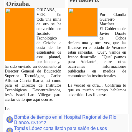
Orizaba.
ORIZABA,
VER.- En
Por: Claudia
toda una mina
Guerrero
de oro se ha
Martínez.
convertido en
El Gobierno de
Instituto
Javier Duarte
Tecnológico
de Ochoa
de Orizaba a
declara una y otra vez, que las
costa de los
finanzas en el estado de Veracruz
estudiantes de
están saneadas. "Que", vamos en
este plantel,
franco desarrollo… "Que" ¡vamos
por lo que ya
para Adelante!, entre otras
ha sido enviado un documento al
ocurrentes informaciones
Director General de Educación
publicadas en medios de
Superior Tecnológica, Carlos
comunicación institucionales…
Alfonso García Ibarra, así como
para el Director de Institutos
La verdad es otra… Confirma lo
Tecnológicos Descentralizados,
que en mucho tiempo habíamos
Jesús Israel Lara Villegas para
advertido: Las finanzas
...
alertar de lo que aquí ocurre.
Lo
...
Bomba de tiempo en el Hospital Regional de Río
Blanco.
08/10/12
Tomás López corta listón para salón de usos