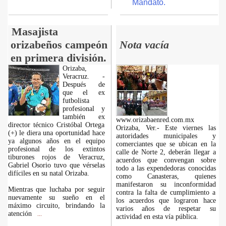
Mandato.
Masajista
orizabeños campeón
Nota vacía
en primera división.
Orizaba,
Veracruz. -
Después de
que el ex
futbolista
profesional y
también ex
www.orizabaenred.com.mx
director técnico Cristóbal Ortega
Orizaba, Ver.- Este viernes las
(+) le diera una oportunidad hace
autoridades municipales y
ya algunos años en el equipo
comerciantes que se ubican en la
profesional de los extintos
calle de Norte 2, deberán llegar a
tiburones rojos de Veracruz,
acuerdos que convengan sobre
Gabriel Osorio tuvo que vérselas
todo a las expendedoras conocidas
difíciles en su natal Orizaba.
como Canasteras, quienes
manifestaron su inconformidad
Mientras que luchaba por seguir
contra la falta de cumplimiento a
nuevamente su sueño en el
los acuerdos que lograron hace
máximo circuito, brindando la
varios años de respetar su
atención
...
actividad en esta vía pública.