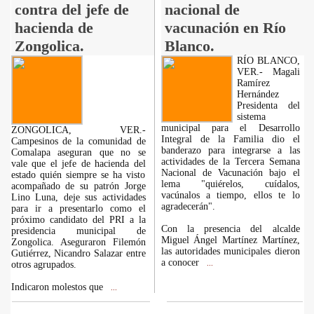
contra del jefe de
nacional de
hacienda de
vacunación en Río
Zongolica.
Blanco.
RÍO BLANCO,
VER.- Magali
Ramírez
Hernández
Presidenta del
sistema
municipal para el Desarrollo
ZONGOLICA, VER.-
Integral de la Familia dio el
Campesinos de la comunidad de
banderazo para integrarse a las
Comalapa aseguran que no se
actividades de la Tercera Semana
vale que el jefe de hacienda del
Nacional de Vacunación bajo el
estado quién siempre se ha visto
lema "quiérelos, cuídalos,
acompañado de su patrón Jorge
vacúnalos a tiempo, ellos te lo
Lino Luna, deje sus actividades
agradecerán".
para ir a presentarlo como el
próximo candidato del PRI a la
Con la presencia del alcalde
presidencia municipal de
Miguel Ángel Martínez Martínez,
Zongolica. Aseguraron Filemón
las autoridades municipales dieron
Gutiérrez, Nicandro Salazar entre
a conocer
otros agrupados.
...
Indicaron molestos que
...