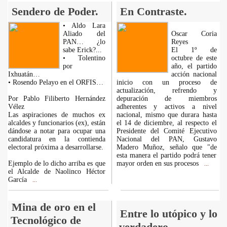
Sendero de Poder.
En Contraste.
• Aldo Lara
Aliado del
Oscar Coria
PAN… ¿lo
Reyes
sabe Erick?...
El 1º de
• Tolentino
octubre de este
por
año, el partido
Ixhuatán…
acción nacional
• Rosendo Pelayo en el ORFIS…
inicio con un proceso de
actualización, refrendo y
Por Pablo Filiberto Hernández
depuración de miembros
Vélez
adherentes y activos a nivel
Las aspiraciones de muchos ex
nacional, mismo que durara hasta
alcaldes y funcionarios (ex), están
el 14 de diciembre, al respecto el
dándose a notar para ocupar una
Presidente del Comité Ejecutivo
candidatura en la contienda
Nacional del PAN, Gustavo
electoral próxima a desarrollarse.
Madero Muñoz, señalo que "de
esta manera el partido podrá tener
Ejemplo de lo dicho arriba es que
mayor orden en sus procesos
...
el Alcalde de Naolinco Héctor
García
...
Mina de oro en el
Entre lo utópico y lo
Tecnológico de
verdadero.