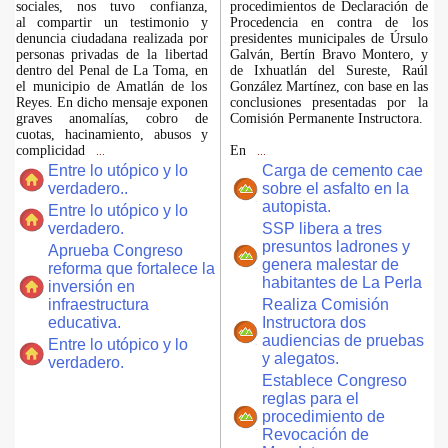
sociales, nos tuvo confianza,
procedimientos de Declaración de
al compartir un testimonio y
Procedencia en contra de los
denuncia ciudadana realizada por
presidentes municipales de Úrsulo
personas privadas de la libertad
Galván, Bertín Bravo Montero, y
dentro del Penal de La Toma, en
de Ixhuatlán del Sureste, Raúl
el municipio de Amatlán de los
González Martínez, con base en las
Reyes. En dicho mensaje exponen
conclusiones presentadas por la
graves anomalías, cobro de
Comisión Permanente Instructora.
cuotas, hacinamiento, abusos y
complicidad
En
...
...
Entre lo utópico y lo
Carga de cemento cae
verdadero..
sobre el asfalto en la
autopista.
Entre lo utópico y lo
verdadero.
SSP libera a tres
presuntos ladrones y
Aprueba Congreso
genera malestar de
reforma que fortalece la
habitantes de La Perla
inversión en
infraestructura
Realiza Comisión
educativa.
Instructora dos
audiencias de pruebas
Entre lo utópico y lo
y alegatos.
verdadero.
Establece Congreso
reglas para el
procedimiento de
Revocación de