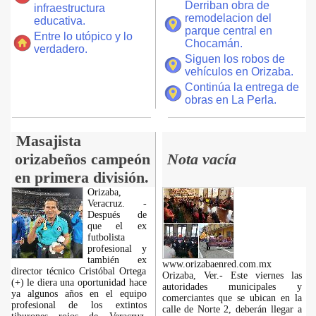
Derriban obra de
infraestructura
remodelacion del
educativa.
parque central en
Entre lo utópico y lo
Chocamán.
verdadero.
Siguen los robos de
vehículos en Orizaba.
Continúa la entrega de
obras en La Perla.
Masajista
orizabeños campeón
Nota vacía
en primera división.
Orizaba,
Veracruz. -
Después de
que el ex
futbolista
profesional y
también ex
www.orizabaenred.com.mx
director técnico Cristóbal Ortega
Orizaba, Ver.- Este viernes las
(+) le diera una oportunidad hace
autoridades municipales y
ya algunos años en el equipo
comerciantes que se ubican en la
profesional de los extintos
calle de Norte 2, deberán llegar a