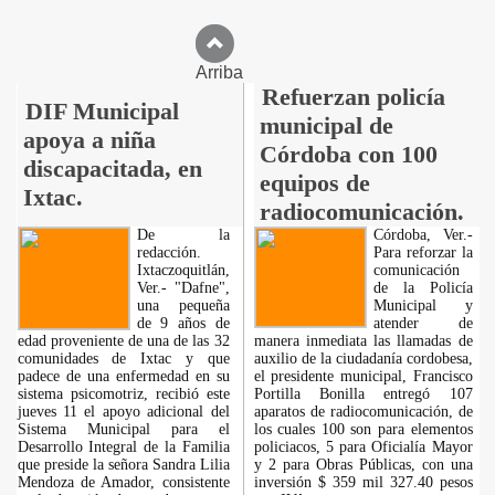
Arriba
Refuerzan policía
DIF Municipal
municipal de
apoya a niña
Córdoba con 100
discapacitada, en
equipos de
Ixtac.
radiocomunicación.
De la
Córdoba, Ver.-
redacción.
Para reforzar la
Ixtaczoquitlán,
comunicación
Ver.- "Dafne",
de la Policía
una pequeña
Municipal y
de 9 años de
atender de
edad proveniente de una de las 32
manera inmediata las llamadas de
comunidades de Ixtac y que
auxilio de la ciudadanía cordobesa,
padece de una enfermedad en su
el presidente municipal, Francisco
sistema psicomotriz, recibió este
Portilla Bonilla entregó 107
jueves 11 el apoyo adicional del
aparatos de radiocomunicación, de
Sistema Municipal para el
los cuales 100 son para elementos
Desarrollo Integral de la Familia
policiacos, 5 para Oficialía Mayor
que preside la señora Sandra Lilia
y 2 para Obras Públicas, con una
Mendoza de Amador, consistente
inversión $ 359 mil 327.40 pesos