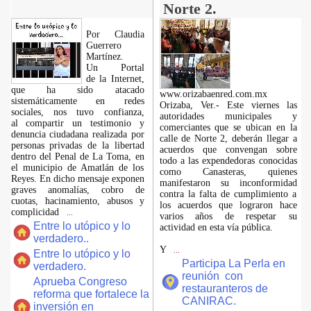
Norte 2.
Por Claudia
Guerrero
Martínez.
​Un Portal
de la Internet,
que ha sido atacado
www.orizabaenred.com.mx
sistemáticamente en redes
Orizaba, Ver.- Este viernes las
sociales, nos tuvo confianza,
autoridades municipales y
al compartir un testimonio y
comerciantes que se ubican en la
denuncia ciudadana realizada por
calle de Norte 2, deberán llegar a
personas privadas de la libertad
acuerdos que convengan sobre
dentro del Penal de La Toma, en
todo a las expendedoras conocidas
el municipio de Amatlán de los
como Canasteras, quienes
Reyes. En dicho mensaje exponen
manifestaron su inconformidad
graves anomalías, cobro de
contra la falta de cumplimiento a
cuotas, hacinamiento, abusos y
los acuerdos que lograron hace
complicidad
...
varios años de respetar su
Entre lo utópico y lo
actividad en esta vía pública.
verdadero..
Y
...
Entre lo utópico y lo
Participa La Perla en
verdadero.
reunión con
Aprueba Congreso
restauranteros de
reforma que fortalece la
CANIRAC.
inversión en