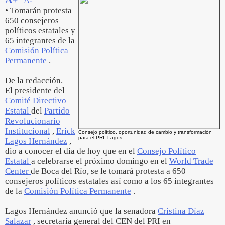
A-
• Tomarán protesta
650 consejeros
políticos estatales y
65 integrantes de la
Comisión Política
Permanente
.
De la redacción.
El presidente del
Comité Directivo
Estatal
del
Partido
Revolucionario
Institucional
,
Erick
Consejo político, oportunidad de cambio y transformación
para el PRI: Lagos.
Lagos Hernández
,
dio a conocer el día de hoy que en el
Consejo Político
Estatal
a celebrarse el próximo domingo en el
World Trade
Center
de Boca del Río, se le tomará protesta a 650
consejeros políticos estatales así como a los 65 integrantes
de la
Comisión Política Permanente
.
Lagos Hernández anunció que la senadora
Cristina Díaz
Salazar
, secretaria general del CEN del PRI en