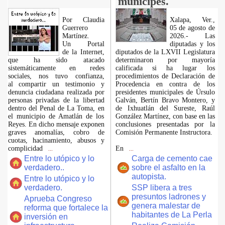
munícipes.
Por Claudia
Xalapa, Ver.,
Guerrero
05 de agosto de
Martínez.
2026.- Las
​Un Portal
diputadas y los
de la Internet,
diputados de la LXVII Legislatura
que ha sido atacado
determinaron por mayoría
sistemáticamente en redes
calificada si ha lugar los
sociales, nos tuvo confianza,
procedimientos de Declaración de
al compartir un testimonio y
Procedencia en contra de los
denuncia ciudadana realizada por
presidentes municipales de Úrsulo
personas privadas de la libertad
Galván, Bertín Bravo Montero, y
dentro del Penal de La Toma, en
de Ixhuatlán del Sureste, Raúl
el municipio de Amatlán de los
González Martínez, con base en las
Reyes. En dicho mensaje exponen
conclusiones presentadas por la
graves anomalías, cobro de
Comisión Permanente Instructora.
cuotas, hacinamiento, abusos y
complicidad
En
...
...
Entre lo utópico y lo
Carga de cemento cae
verdadero..
sobre el asfalto en la
autopista.
Entre lo utópico y lo
verdadero.
SSP libera a tres
presuntos ladrones y
Aprueba Congreso
genera malestar de
reforma que fortalece la
habitantes de La Perla
inversión en