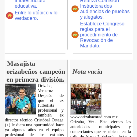
infraestructura
Realiza Comisión
educativa.
Instructora dos
audiencias de pruebas
Entre lo utópico y lo
y alegatos.
verdadero.
Establece Congreso
reglas para el
procedimiento de
Revocación de
Mandato.
Masajista
orizabeños campeón
Nota vacía
en primera división.
Orizaba,
Veracruz. -
Después de
que el ex
futbolista
profesional y
también ex
www.orizabaenred.com.mx
director técnico Cristóbal Ortega
Orizaba, Ver.- Este viernes las
(+) le diera una oportunidad hace
autoridades municipales y
ya algunos años en el equipo
comerciantes que se ubican en la
profesional de los extintos
calle de Norte 2, deberán llegar a