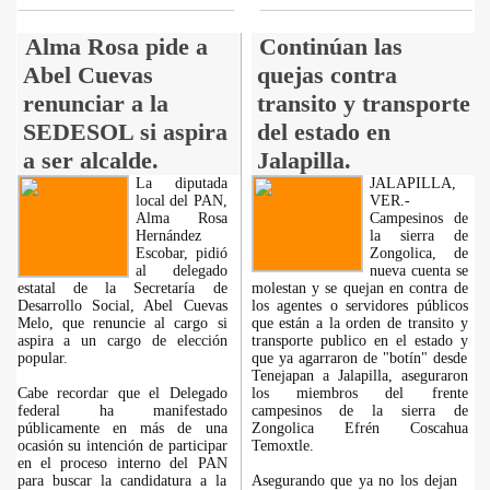
Alma Rosa pide a
Continúan las
Abel Cuevas
quejas contra
renunciar a la
transito y transporte
SEDESOL si aspira
del estado en
a ser alcalde.
Jalapilla.
La diputada
JALAPILLA,
local del PAN,
VER.-
Alma Rosa
Campesinos de
Hernández
la sierra de
Escobar, pidió
Zongolica, de
al delegado
nueva cuenta se
estatal de la Secretaría de
molestan y se quejan en contra de
Desarrollo Social, Abel Cuevas
los agentes o servidores públicos
Melo, que renuncie al cargo si
que están a la orden de transito y
aspira a un cargo de elección
transporte publico en el estado y
popular.
que ya agarraron de "botín" desde
Tenejapan a Jalapilla, aseguraron
Cabe recordar que el Delegado
los miembros del frente
federal ha manifestado
campesinos de la sierra de
públicamente en más de una
Zongolica Efrén Coscahua
ocasión su intención de participar
Temoxtle.
en el proceso interno del PAN
para buscar la candidatura a la
Asegurando que ya no los dejan