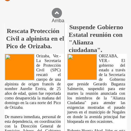
Arriba
Suspende Gobierno
Rescata Protección
Estatal reunión con
Civil a alpinista en el
"Alianza
Pico de Orizaba.
ciudadana".
Orizaba, Ver.-
ORIZABA,
La Secretaría
VER.- El
de Protección
gobierno del
Civil (SPC)
estado a través
rescató el
de la Secretaría
cuerpo de una
de Gobierno
alpinista de origen francés de
que preside Gerardo Buganza
nombre Aurelie Ereira, de 25
Salmerón, suspendió para este
años de edad, quien fue reportada
martes la reunión anunciada con
como desaparecida la mañana del
los miembros de la "Alianza
domingo en la cara norte del Pico
Ciudadana" para atender las
de Orizaba.
exigencias mostradas el pasado
jueves en el municipio de Nogales
De manera inmediata, personal de
en donde la avenida principal fue
esta dependencia, en coordinación
bloqueada en dos ocasiones.
con la Dirección General de
Servicios Aéreos del Gobierno
Roberto Huerta Abad, líder es esta