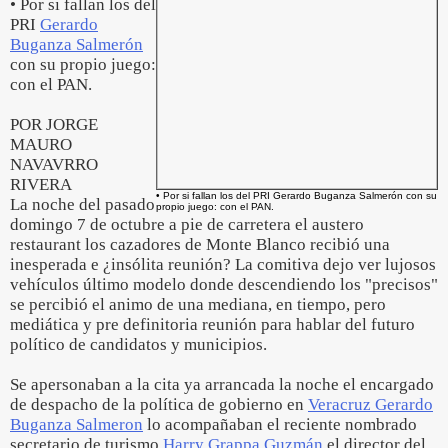
• Por si fallan los del
PRI
Gerardo
Buganza Salmerón
con su propio juego:
con el PAN.
POR JORGE
MAURO
NAVAVRRO
RIVERA
• Por si fallan los del PRI Gerardo Buganza Salmerón con su
La noche del pasado
propio juego: con el PAN.
domingo 7 de octubre a pie de carretera el austero
restaurant los cazadores de Monte Blanco recibió una
inesperada e ¿insólita reunión? La comitiva dejo ver lujosos
vehículos último modelo donde descendiendo los "precisos"
se percibió el animo de una mediana, en tiempo, pero
mediática y pre definitoria reunión para hablar del futuro
político de candidatos y municipios.
Se apersonaban a la cita ya arrancada la noche el encargado
de despacho de la política de gobierno en
Veracruz Gerardo
Buganza Salmeron
lo acompañaban el reciente nombrado
secretario de turismo
Harry Grappa Guzmán
el director del