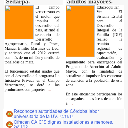
Sedarpa.
adultos mayores.
El campo
Ixtaczoquitlán,
veracruzano es
Ver.- El
el motor que
Sistema Estatal
impulsa el
para el
desarrollo del
Desarrollo
país, afirmó el
Integral de la
secretario de
Familia (DIF)
Desarrollo
realizó la
Agropecuario, Rural y Pesca,
reunión
Manuel Emilio Martínez de Leo,
regional de
y anticipó que el 2012 cerrará
capacitación,
con más de un millón y medio de
evaluación y
toneladas de maíz.
seguimiento para encargados del
Programa de Atención al Adulto
El funcionario estatal añadió que
Mayor, con la finalidad de
con el desarrollo del programa La
actualizar e impulsar los esquemas
Iniciativa Privada en el Campo
de atención a la población de esta
Veracruzano, se dotó a los
zona.
productores con paquetes
...
En este encuentro participaron los
encargados de las áreas de atención
a
...
Reconocen autoridades de Córdoba labor
universitaria de la UV.
24/11/12
Ofrecen CAIC´S dignas instalaciones a menores.
24/11/12