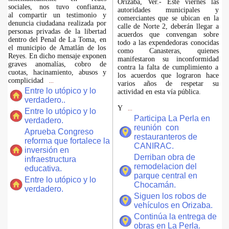
Orizaba, Ver.- Este viernes las
sociales, nos tuvo confianza,
autoridades municipales y
al compartir un testimonio y
comerciantes que se ubican en la
denuncia ciudadana realizada por
calle de Norte 2, deberán llegar a
personas privadas de la libertad
acuerdos que convengan sobre
dentro del Penal de La Toma, en
todo a las expendedoras conocidas
el municipio de Amatlán de los
como Canasteras, quienes
Reyes. En dicho mensaje exponen
manifestaron su inconformidad
graves anomalías, cobro de
contra la falta de cumplimiento a
cuotas, hacinamiento, abusos y
los acuerdos que lograron hace
complicidad
...
varios años de respetar su
Entre lo utópico y lo
actividad en esta vía pública.
verdadero..
Y
...
Entre lo utópico y lo
Participa La Perla en
verdadero.
reunión con
Aprueba Congreso
restauranteros de
reforma que fortalece la
CANIRAC.
inversión en
Derriban obra de
infraestructura
remodelacion del
educativa.
parque central en
Entre lo utópico y lo
Chocamán.
verdadero.
Siguen los robos de
vehículos en Orizaba.
Continúa la entrega de
obras en La Perla.