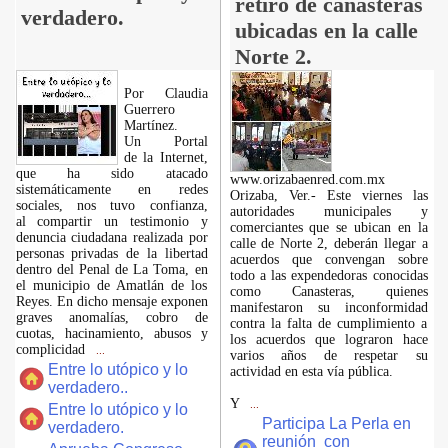
retiro de canasteras
verdadero.
ubicadas en la calle
Norte 2.
Por Claudia
Guerrero
Martínez.
​Un Portal
de la Internet,
que ha sido atacado
www.orizabaenred.com.mx
sistemáticamente en redes
Orizaba, Ver.- Este viernes las
sociales, nos tuvo confianza,
autoridades municipales y
al compartir un testimonio y
comerciantes que se ubican en la
denuncia ciudadana realizada por
calle de Norte 2, deberán llegar a
personas privadas de la libertad
acuerdos que convengan sobre
dentro del Penal de La Toma, en
todo a las expendedoras conocidas
el municipio de Amatlán de los
como Canasteras, quienes
Reyes. En dicho mensaje exponen
manifestaron su inconformidad
graves anomalías, cobro de
contra la falta de cumplimiento a
cuotas, hacinamiento, abusos y
los acuerdos que lograron hace
complicidad
...
varios años de respetar su
Entre lo utópico y lo
actividad en esta vía pública.
verdadero..
Y
...
Entre lo utópico y lo
Participa La Perla en
verdadero.
reunión con