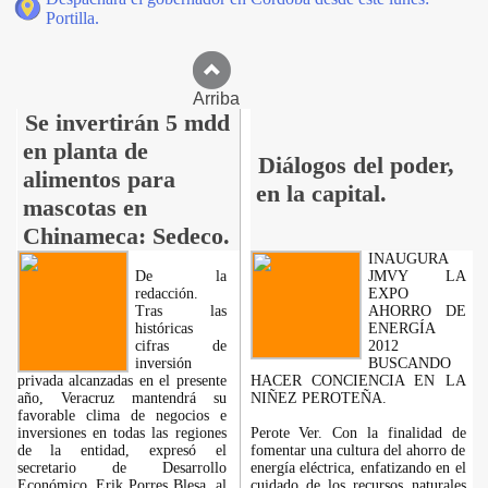
Portilla.
Arriba
Se invertirán 5 mdd
en planta de
Diálogos del poder,
alimentos para
en la capital.
mascotas en
Chinameca: Sedeco.
INAUGURA
De la
JMVY LA
redacción.
EXPO
Tras las
AHORRO DE
históricas
ENERGÍA
cifras de
2012
inversión
BUSCANDO
privada alcanzadas en el presente
HACER CONCIENCIA EN LA
año, Veracruz mantendrá su
NIÑEZ PEROTEÑA.
favorable clima de negocios e
inversiones en todas las regiones
Perote Ver. Con la finalidad de
de la entidad, expresó el
fomentar una cultura del ahorro de
secretario de Desarrollo
energía eléctrica, enfatizando en el
Económico, Erik Porres Blesa, al
cuidado de los recursos naturales