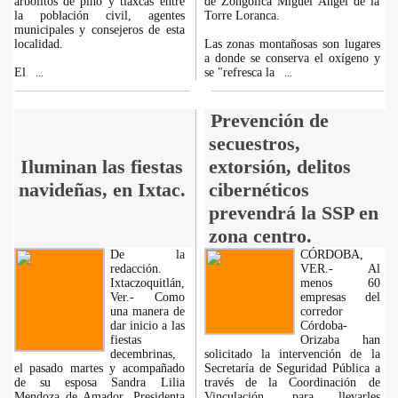
arbolitos de pino y tlaxcas entre
de Zongolica Miguel Ángel de la
la población civil, agentes
Torre Loranca.
municipales y consejeros de esta
localidad.
Las zonas montañosas son lugares
a donde se conserva el oxígeno y
El
se "refresca la
...
...
Prevención de
secuestros,
Iluminan las fiestas
extorsión, delitos
navideñas, en Ixtac.
cibernéticos
prevendrá la SSP en
zona centro.
De la
CÓRDOBA,
redacción.
VER.- Al
Ixtaczoquitlán,
menos 60
Ver.- Como
empresas del
una manera de
corredor
dar inicio a las
Córdoba-
fiestas
Orizaba han
decembrinas,
solicitado la intervención de la
el pasado martes y acompañado
Secretaría de Seguridad Pública a
de su esposa Sandra Lilia
través de la Coordinación de
Mendoza de Amador, Presidenta
Vinculación, para llevarles