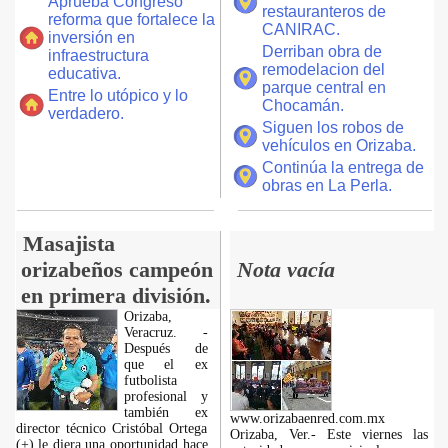
Aprueba Congreso
restauranteros de
reforma que fortalece la
CANIRAC.
inversión en
Derriban obra de
infraestructura
remodelacion del
educativa.
parque central en
Entre lo utópico y lo
Chocamán.
verdadero.
Siguen los robos de
vehículos en Orizaba.
Continúa la entrega de
obras en La Perla.
Masajista
orizabeños campeón
Nota vacía
en primera división.
Orizaba,
Veracruz. -
Después de
que el ex
futbolista
profesional y
también ex
www.orizabaenred.com.mx
director técnico Cristóbal Ortega
Orizaba, Ver.- Este viernes las
(+) le diera una oportunidad hace