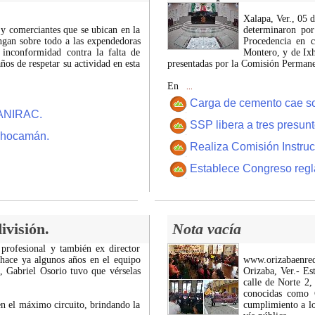
Xalapa, Ver., 05 
 y comerciantes que se ubican en la
determinaron por
ngan sobre todo a las expendedoras
Procedencia en c
 inconformidad contra la falta de
Montero, y de Ixh
os de respetar su actividad en esta
presentadas por la Comisión Permanen
En
...
Carga de cemento cae sobr
CANIRAC.
SSP libera a tres presun
 Chocamán.
Realiza Comisión Instruc
Establece Congreso regl
ivisión.
Nota vacía
 profesional y también ex director
 hace ya algunos años en el equipo
www.orizabaenre
z, Gabriel Osorio tuvo que vérselas
Orizaba, Ver.- Es
calle de Norte 2,
conocidas como C
n el máximo circuito, brindando la
cumplimiento a lo