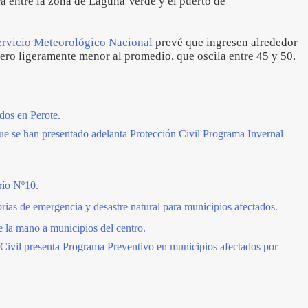
ra entre la zona de Laguna Verde y el puerto de
ervicio Meteorológico Nacional
prevé que ingresen alrededor
mero ligeramente menor al promedio, que oscila entre 45 y 50.
dos en Perote.
que se han presentado adelanta Protección Civil Programa Invernal
frío Nº10.
orias de emergencia y desastre natural para municipios afectados.
 la mano a municipios del centro.
 Civil presenta Programa Preventivo en municipios afectados por