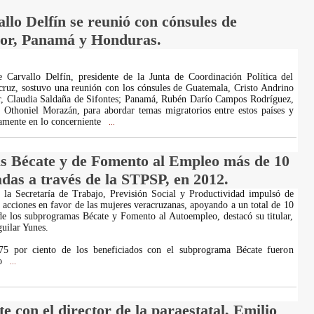
lo Delfín se reunió con cónsules de
dor, Panamá y Honduras.
e Carvallo Delfín, presidente de la Junta de Coordinación Política del
ruz, sostuvo una reunión con los cónsules de Guatemala, Cristo Andrino
r, Claudia Saldaña de Sifontes; Panamá, Rubén Darío Campos Rodríguez,
 Othoniel Morazán, para abordar temas migratorios entre estos países y
amente en lo concerniente
...
s Bécate y de Fomento al Empleo más de 10
adas a través de la STPSP, en 2012.
 la Secretaría de Trabajo, Previsión Social y Productividad impulsó de
a acciones en favor de las mujeres veracruzanas, apoyando a un total de 10
de los subprogramas Bécate y Fomento al Autoempleo, destacó su titular,
uilar Yunes.
75 por ciento de los beneficiados con el subprograma Bécate fueron
mo
...
e con el director de la paraestatal, Emilio