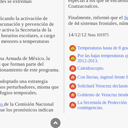
especial a los que se encuent
udes se extreman
Coatzacoalcos.
Finalmente, informó que el
S
icando la activación de
de 44 sistemas frontales, nú
vacunación y prevención de
activa la Secretaria de la
14/12/12
Nota 101975
 horarios escolares, a cargo
os menores a temperaturas
Temperaturas hasta de 8 gra
Por las bajas temperaturas 
ina Armada de México, la
2012-2013.
s que forman parte del
Caleidoscopio.
cionamiento de este programa.
Con lluvias, ingresó frente 
adoptado una estrategia
Solicitará Veracruz declarat
nos perturbadores, misma que
efugios temporales.
Gobierno de Veracruz tiende
La Secretaría de Protección
ro
de la Comisión Nacional
contingencias.
ue los pronósticos indican