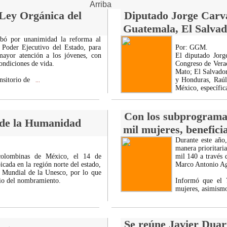
Arriba
Ley Orgánica del
Diputado Jorge Carval
Guatemala, El Salva
obó por unanimidad la reforma al
 Poder Ejecutivo del Estado, para
Por: GGM.
mayor atención a los jóvenes, con
El diputado Jorg
ondiciones de vida.
Congreso de Verac
Mato; El Salvado
nsitorio de
y Honduras, Raúl
...
México, específic
Con los subprograma
o de la Humanidad
mil mujeres, benefici
Durante este año,
manera prioritari
ecolombinas de México, el 14 de
mil 140 a través 
cada en la región norte del estado,
Marco Antonio Ag
 Mundial de la Unesco, por lo que
rio del nombramiento.
Informó que el 
mujeres, asimis
Se reúne Javier Duart