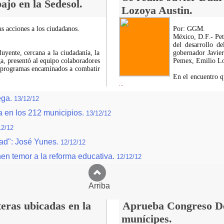
ajo en la Sedesol.
Lozoya Austin.
as acciones a los ciudadanos.
Por: GGM.
México, D.F.- Pet
del desarrollo d
uyente, cercana a la ciudadanía, la
gobernador Javie
a, presentó al equipo colaboradores
Pemex, Emilio Lo
y programas encaminados a combatir
En el encuentro qu
...
ega.
13/12/12
a en los 212 municipios.
13/12/12
12/12
dad": José Yunes.
12/12/12
nen temor a la reforma educativa.
12/12/12
Arriba
eras ubicadas en la
Aprueba Congreso Dec
munícipes.