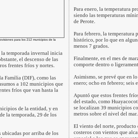
Para enero, la temperatura pr
siendo las temperaturas míni
de Perote.
Para febrero, la temperatura 
histórico, por lo que en algun
ovisiones para los 212 municipios de la
menos 7 grados.
 la temporada invernal inicia
Finalmente, en el mes de mar
bstante, el descenso de las
comporte dentro o ligeramente
os frentes fríos y nortes.
Asimismo, se prevé que en lo 
 la Familia (DIF), como las
enero; ocho en febrero; seis 
 insumos a 102 municipios que
entes fríos que van hasta la
Apuntó que estos frentes frío
del estado, como Huayacocotla
se localizan 39 municipios co
icipios de la entidad, y en
metros sobre el nivel del mar.
de la temporada, 29 de los
El viento del norte, producto 
costeros con vientos que alca
 ubicadas por arriba de los