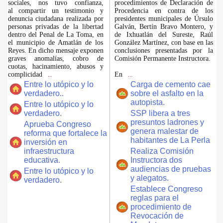
sociales, nos tuvo confianza,
procedimientos de Declaración de
al compartir un testimonio y
Procedencia en contra de los
denuncia ciudadana realizada por
presidentes municipales de Úrsulo
personas privadas de la libertad
Galván, Bertín Bravo Montero, y
dentro del Penal de La Toma, en
de Ixhuatlán del Sureste, Raúl
el municipio de Amatlán de los
González Martínez, con base en las
Reyes. En dicho mensaje exponen
conclusiones presentadas por la
graves anomalías, cobro de
Comisión Permanente Instructora.
cuotas, hacinamiento, abusos y
complicidad
En
...
...
Entre lo utópico y lo
Carga de cemento cae
verdadero..
sobre el asfalto en la
autopista.
Entre lo utópico y lo
verdadero.
SSP libera a tres
presuntos ladrones y
Aprueba Congreso
genera malestar de
reforma que fortalece la
habitantes de La Perla
inversión en
infraestructura
Realiza Comisión
educativa.
Instructora dos
audiencias de pruebas
Entre lo utópico y lo
y alegatos.
verdadero.
Establece Congreso
reglas para el
procedimiento de
Revocación de