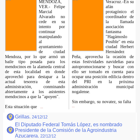
MENDOZA,
Veracruz.-En su
VER.- Felipe
afán
Marcial
protagónico el
Alvarado no
coordinador de
cede en su
la llamada
intento por
asociación
continuar
fantasma
manipulando
"Hagámoslo
al
Posible" en esta
ayuntamiento
ciudad Herbert
de ciudad
Hernández
Mendoza, por lo que armó un
Peña, aprovecha la ocasión de
baile tipo posada para los
estas festividades navideñas para
mendocinos en la alameda central
autopromocionarse y buscar con
de esta localidad en donde
ello ser tomado en cuenta para
aprovechó para destapar a la
ocupar una posición edilicia dentro
actual tesorera de esta
del PRI en la próxima
administración, conminando
administración municipal
abiertamente a los asistentes
nogalense.
mendocinos a que la "apoyen".
Sin embargo, su novatez, su falta
Esta situación que
...
...
Grillas.
24/12/12
El Diputado Federal Tomás López, es nombrado
Presidente de la Comisión de la Agroindustria
Azucarera.
22/12/12