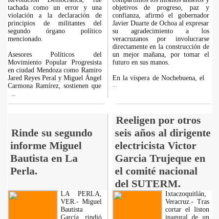
tachada como un error y una
objetivos de progreso, paz y
violación a la declaración de
confianza, afirmó el gobernador
principios de militantes del
Javier Duarte de Ochoa al expresar
segundo órgano político
su agradecimiento a los
mencionado.
veracruzanos por involucrarse
directamente en la construcción de
Asesores Políticos del
un mejor mañana, por tomar el
Movimiento Popular Progresista
futuro en sus manos.
en ciudad Mendoza como Ramiro
Jared Reyes Peral y Miguel Ángel
En la víspera de Nochebuena, el
Carmona Ramírez, sostienen que
...
...
Reeligen por otros
Rinde su segundo
seis años al dirigente
informe Miguel
electricista Victor
Bautista en La
Garcia Trujeque en
Perla.
el comité nacional
del SUTERM.
LA PERLA,
Ixtaczoquitlán,
VER.- Miguel
Veracruz.- Tras
Bautista
cortar el liston
García, rindió
inagural de un