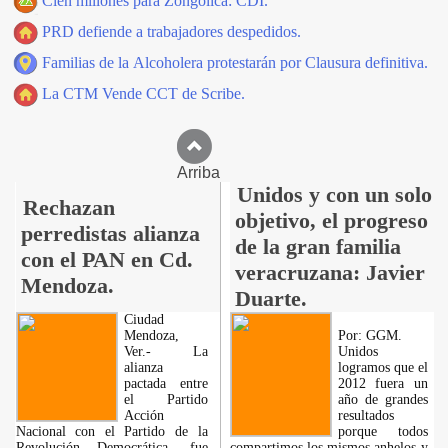
Cien millones para Zongolica: CDI.
PRD defiende a trabajadores despedidos.
Familias de la Alcoholera protestarán por Clausura definitiva.
La CTM Vende CCT de Scribe.
Arriba
Unidos y con un solo
Rechazan
objetivo, el progreso
perredistas alianza
de la gran familia
con el PAN en Cd.
veracruzana: Javier
Mendoza.
Duarte.
Ciudad
Mendoza,
Por: GGM.
Ver.- La
Unidos
alianza
logramos que el
pactada entre
2012 fuera un
el Partido
año de grandes
Acción
resultados
Nacional con el Partido de la
porque todos
Revolución Democrática, fue
compartimos los mismos anhelos y