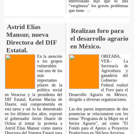
entrevistado dijo que es una
"vergüenza" los graves problemas
que tiene
...
Astrid Elías
Realizan foro para
Mansur, nueva
el desarrollo agrario
Directora del DIF
en México.
Estatal.
En la atención
ORIZABA,
a los grupos
VER.- La
vulnerables
Secretaría de
está uno de los
Agricultura y
más
ganadería del
importantes
Gobierno
pilares de la
Federal realizó
política social
el Foro para el
en Veracruz y la presidenta del
Desarrollo Agrario en México,
DIF Estatal, Karime Macías de
dirigido a diversas organizaciones.
Duarte, está comprometida en
esta tarea y así lo ha demostrado
Las dos partes importantes de dos
en los últimos dos años, expresó
ponencias se relacionaron con los
el gobernador Javier Duarte de
temas "Programa de la Mujer en el
Ochoa al tomar la protesta a
Sector Agrario", así como "El
Astrid Elías Mansur como nueva
Fondo para el Apoyo a Proyectos
Directora del Sistema Estatal para
Productivos en Núcleos Agrarios.