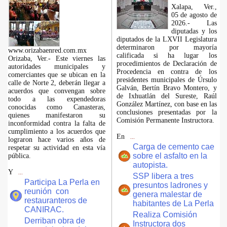
Xalapa, Ver.,
05 de agosto de
2026.- Las
diputadas y los
diputados de la LXVII Legislatura
determinaron por mayoría
www.orizabaenred.com.mx
calificada si ha lugar los
Orizaba, Ver.- Este viernes las
procedimientos de Declaración de
autoridades municipales y
Procedencia en contra de los
comerciantes que se ubican en la
presidentes municipales de Úrsulo
calle de Norte 2, deberán llegar a
Galván, Bertín Bravo Montero, y
acuerdos que convengan sobre
de Ixhuatlán del Sureste, Raúl
todo a las expendedoras
González Martínez, con base en las
conocidas como Canasteras,
conclusiones presentadas por la
quienes manifestaron su
Comisión Permanente Instructora.
inconformidad contra la falta de
cumplimiento a los acuerdos que
En
...
lograron hace varios años de
Carga de cemento cae
respetar su actividad en esta vía
sobre el asfalto en la
pública.
autopista.
Y
...
SSP libera a tres
Participa La Perla en
presuntos ladrones y
reunión con
genera malestar de
restauranteros de
habitantes de La Perla
CANIRAC.
Realiza Comisión
Derriban obra de
Instructora dos