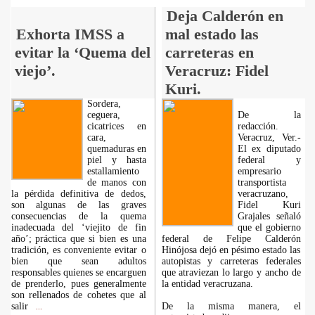
Deja Calderón en
Exhorta IMSS a
mal estado las
evitar la ‘Quema del
carreteras en
viejo’.
Veracruz: Fidel
Kuri.
Sordera,
ceguera,
De la
cicatrices en
redacción.
cara,
Veracruz, Ver.-
quemaduras en
El ex diputado
piel y hasta
federal y
estallamiento
empresario
de manos con
transportista
la pérdida definitiva de dedos,
veracruzano,
son algunas de las graves
Fidel Kuri
consecuencias de la quema
Grajales señaló
inadecuada del ‘viejito de fin
que el gobierno
año’; práctica que si bien es una
federal de Felipe Calderón
tradición, es conveniente evitar o
Hinójosa dejó en pésimo estado las
bien que sean adultos
autopistas y carreteras federales
responsables quienes se encarguen
que atraviezan lo largo y ancho de
de prenderlo, pues generalmente
la entidad veracruzana.
son rellenados de cohetes que al
salir
De la misma manera, el
...