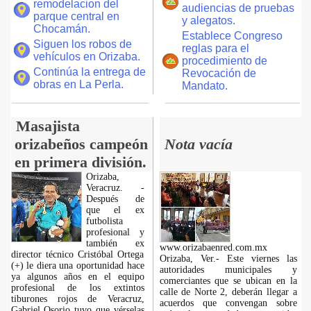
remodelacion del
audiencias de pruebas
parque central en
y alegatos.
Chocamán.
Establece Congreso
Siguen los robos de
reglas para el
vehículos en Orizaba.
procedimiento de
Continúa la entrega de
Revocación de
obras en La Perla.
Mandato.
Masajista
orizabeños campeón
Nota vacía
en primera división.
Orizaba,
Veracruz. -
Después de
que el ex
futbolista
profesional y
también ex
www.orizabaenred.com.mx
director técnico Cristóbal Ortega
Orizaba, Ver.- Este viernes las
(+) le diera una oportunidad hace
autoridades municipales y
ya algunos años en el equipo
comerciantes que se ubican en la
profesional de los extintos
calle de Norte 2, deberán llegar a
tiburones rojos de Veracruz,
acuerdos que convengan sobre
Gabriel Osorio tuvo que vérselas