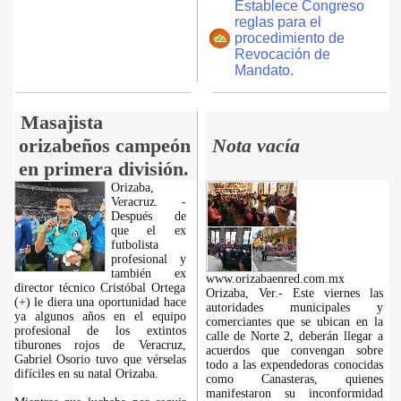
Establece Congreso
reglas para el
procedimiento de
Revocación de
Mandato.
Masajista
orizabeños campeón
Nota vacía
en primera división.
Orizaba,
Veracruz. -
Después de
que el ex
futbolista
profesional y
también ex
www.orizabaenred.com.mx
director técnico Cristóbal Ortega
Orizaba, Ver.- Este viernes las
(+) le diera una oportunidad hace
autoridades municipales y
ya algunos años en el equipo
comerciantes que se ubican en la
profesional de los extintos
calle de Norte 2, deberán llegar a
tiburones rojos de Veracruz,
acuerdos que convengan sobre
Gabriel Osorio tuvo que vérselas
todo a las expendedoras conocidas
difíciles en su natal Orizaba.
como Canasteras, quienes
manifestaron su inconformidad