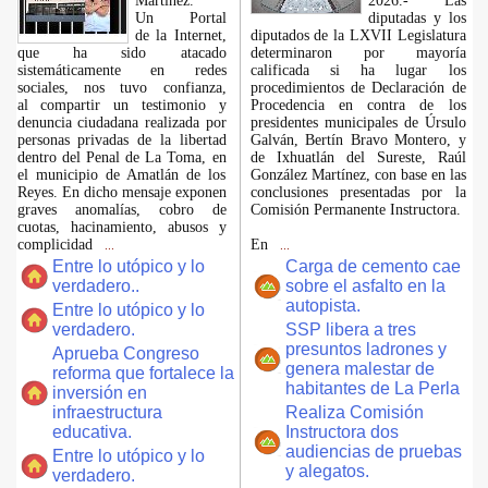
Martínez.
2026.- Las
​Un Portal
diputadas y los
de la Internet,
diputados de la LXVII Legislatura
que ha sido atacado
determinaron por mayoría
sistemáticamente en redes
calificada si ha lugar los
sociales, nos tuvo confianza,
procedimientos de Declaración de
al compartir un testimonio y
Procedencia en contra de los
denuncia ciudadana realizada por
presidentes municipales de Úrsulo
personas privadas de la libertad
Galván, Bertín Bravo Montero, y
dentro del Penal de La Toma, en
de Ixhuatlán del Sureste, Raúl
el municipio de Amatlán de los
González Martínez, con base en las
Reyes. En dicho mensaje exponen
conclusiones presentadas por la
graves anomalías, cobro de
Comisión Permanente Instructora.
cuotas, hacinamiento, abusos y
complicidad
En
...
...
Entre lo utópico y lo
Carga de cemento cae
verdadero..
sobre el asfalto en la
autopista.
Entre lo utópico y lo
verdadero.
SSP libera a tres
presuntos ladrones y
Aprueba Congreso
genera malestar de
reforma que fortalece la
habitantes de La Perla
inversión en
infraestructura
Realiza Comisión
educativa.
Instructora dos
audiencias de pruebas
Entre lo utópico y lo
y alegatos.
verdadero.