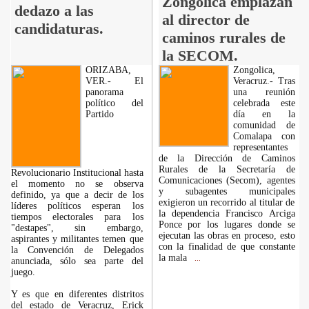
Zongolica emplazan
dedazo a las
al director de
candidaturas.
caminos rurales de
la SECOM.
ORIZABA,
Zongolica,
VER.- El
Veracruz.- Tras
panorama
una reunión
político del
celebrada este
Partido
día en la
comunidad de
Comalapa con
representantes
de la Dirección de Caminos
Rurales de la Secretaría de
Revolucionario Institucional hasta
Comunicaciones (Secom), agentes
el momento no se observa
y subagentes municipales
definido, ya que a decir de los
exigieron un recorrido al titular de
líderes políticos esperan los
la dependencia Francisco Arciga
tiempos electorales para los
Ponce por los lugares donde se
"destapes", sin embargo,
ejecutan las obras en proceso, esto
aspirantes y militantes temen que
con la finalidad de que constante
la Convención de Delegados
la mala
...
anunciada, sólo sea parte del
juego.
Y es que en diferentes distritos
del estado de Veracruz, Erick