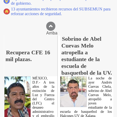
de gobierno.
13 ayuntamientos recibieron recursos del SUBSEMUN para
reforzar acciones de seguridad.
Arriba
Sobrino de Abel
Cuevas Melo
Recupera CFE 16
atropella a
mil plazas.
estudiante de la
escuela de
basquetbol de la UV.
MÉXICO,
La noche de
D.F.- A tres
ayer Andrés
años de la
Cuevas Chela,
extinción de
sobrino de Abel
Luz y Fuerza
Cuevas Melo,
del Centro
atropelló a
(LFC) el
joven
desaseo
estudiante de la
administrativo
escuela de basquetbol de los
y el embrollo
Halcones UV de Xalapa.