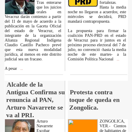
Tras enterarse
fortalezas.
que los juicios
Hasta la media
orales en
noche no llegaron a acuerdos; este
Veracruz darán comienzo a partir
miércoles se decidirá, PRD
del 11 de mayo de acuerdo a la
mandará contrapropuesta.
publicación en la Gaceta Oficial
del estado de Veracruz, el
La propuesta para firmar la
integrante de la organización
coalición PAN-PRD en el estado
Alianza Regional Indígena
de Veracruz para ir juntos en el
Claudio Castillo Pacheco prevé
próximo proceso electoral del 7 de
que esta nueva modalidad
julio, no convenció -hasta la media
jurídica, al menos en este distrito
noche de este martes- a la
judicial sea un fracaso.
Comisión Política Nacional
...
A pesar
...
Alcalde de la
Antigua Confirma su
Protesta contra
renuncia al PAN,
toque de queda en
Arturo Navarrete se
Zongolica.
va al PRI.
Arturo
ZONGOLICA,
Navarrete
VER.- Cientos
Escobar
de habitantes de