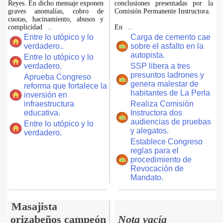
Reyes. En dicho mensaje exponen
conclusiones presentadas por la
graves anomalías, cobro de
Comisión Permanente Instructora.
cuotas, hacinamiento, abusos y
complicidad
En
...
...
Entre lo utópico y lo
Carga de cemento cae
verdadero..
sobre el asfalto en la
autopista.
Entre lo utópico y lo
verdadero.
SSP libera a tres
presuntos ladrones y
Aprueba Congreso
genera malestar de
reforma que fortalece la
habitantes de La Perla
inversión en
infraestructura
Realiza Comisión
educativa.
Instructora dos
audiencias de pruebas
Entre lo utópico y lo
y alegatos.
verdadero.
Establece Congreso
reglas para el
procedimiento de
Revocación de
Mandato.
Masajista
orizabeños campeón
Nota vacía