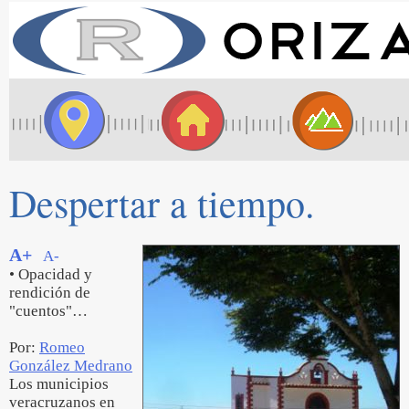
Despertar a tiempo.
A+
A-
• Opacidad y
rendición de
"cuentos"…
Por:
Romeo
González Medrano
Los municipios
veracruzanos en