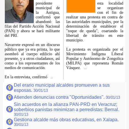
presidente
esta localidad
municipal de
se organizan
la Antigua,
con el fin de
confirmó que
realizar una protesta en contra de
abandonó las
las autoridades municipales, por la
filas del Partido Acción Nacional
determinación de establecer el
(PAN) y ahora se hará militante
"toque de queda", coartando la
del PRI.
libertad de tránsito en este
municipio.
Navarrete expresó en un discurso
público que ya era priista, lo que
La protesta es organizada por el
asombró al cuerpo edilicio ahí
Movimiento Indígena Liberal
presente, y a otros ciudadanos, así
Popular y Autónomo de Zongolica
como a los representantes de los
(MILPA) que representa Román
medios de comunicación.
Vásquez.
...
En la entrevista, confirmó
...
Del erario municipal alcaldes promueven a sus
esposas.
30/01/13
Atienden denuncias contra "Oportunidades".
30/01/13
Sin acuerdos en la alianza PAN-PRD en Veracruz;
soberbios panistas minimizan a perredistas: Bernal.
30/01/13
Gestiona alcalde más obras educativas, en Xalapa.
30/01/13