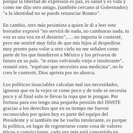
porque la libertad de expresión es paz, es salud y es vida y
como me dijo otro amigo, (también cercano al Gobernador)
"a la identidad no se puede renunciar Romeo".
En cambio, otro más pesimista a quien le di a leer este
borrador expresó "no servirá de nada, no cambiaras nada, tu
voz es una voz en el desierto",…. no importa le contesté,
pero me sentiré muy feliz de que mis hijos al despedirse
muy pronto para volar a otro cielo no me señalen como
parte de los que hundieron a México y los privaron de
futuro en su país. "te estas volviendo viejo e intolerante",
remató otro, "espérate que necesites una medicina", no lo
creo le contesté, Dios aprieta por no ahorca.
Los políticos insaciables calculan mal sus necesidades,
ignoran que en la vejez se come poco y de todo se necesita
poco y al final solo te llevas la ropa que te pongan. Por
fortuna para eso tengo una pequeña pensión del ISSSTE
gracias a los derechos que en su tiempo me fueron
reconocidos por quien hoy es parte del equipo del
Presidente y si también me he vuelto intolerante, es porque
la política, en lugar de regenerarse como cosa de valores
éticos y convicciones, cada vez más está convertida en