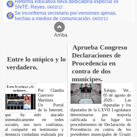
Reforma educativa lleva dedicatoria especial vs
SNTE: Reyes.
04/02/13
Se inconforma secretario por versiones ajenas,
hechas a medios de comunicación.
04/02/13
Arriba
Aprueba Congreso
Declaraciones de
Entre lo utópico y lo
Procedencia en
verdadero.
contra de dos
munícipes.
Por Claudia
Xalapa, Ver.,
Guerrero
05 de agosto de
Martínez.
2026.- Las
​Un Portal
diputadas y los
de la Internet,
diputados de la LXVII Legislatura
que ha sido atacado
determinaron por mayoría
sistemáticamente en redes
calificada si ha lugar los
sociales, nos tuvo confianza,
procedimientos de Declaración de
al compartir un testimonio y
Procedencia en contra de los
denuncia ciudadana realizada por
presidentes municipales de Úrsulo