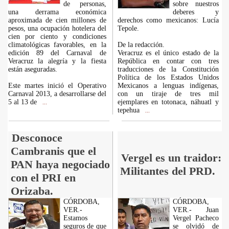
de personas,
sobre nuestros
una derrama económica
deberes y
aproximada de cien millones de
derechos como mexicanos: Lucía
pesos, una ocupación hotelera del
Tepole.
cien por ciento y condiciones
climatológicas favorables, en la
De la redacción.
edición 89 del Carnaval de
Veracruz es el único estado de la
Veracruz la alegría y la fiesta
República en contar con tres
están aseguradas.
traducciones de la Constitución
Política de los Estados Unidos
Este martes inició el Operativo
Mexicanos a lenguas indígenas,
Carnaval 2013, a desarrollarse del
con un tiraje de tres mil
5 al 13 de
ejemplares en totonaca, náhuatl y
...
tepehua
...
Desconoce
Cambranis que el
Vergel es un traidor:
PAN haya negociado
Militantes del PRD.
con el PRI en
Orizaba.
CÓRDOBA,
CÓRDOBA,
VER.-
VER.- Juan
Estamos
Vergel Pacheco
seguros de que
se olvidó de