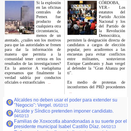
Si la explosión
CÓRDOBA,
en las oficinas
VER.- Los
centrales de
estatutos del
Pemex fue
Partido Acción
producto de
Nacional y los
cualquiera otra
del Partido de
circunstancia,
la Revolución
menos de un
Democrática,
atentado, ¿cuáles son los motivos
permiten la designación directa de
para que las autoridades se frenen
candidatos a cargos de elección
para dar la información de
popular, pero acudiremos a las
manera que permita a la
encuestas para evitar conflictos
comunidad tener certeza en los
entre militantes, sostuvieron
resultados de las investigaciones?
Enrique Cambranis y Juan vergel
En la anterior A vuelapluma
al defender la "Gran Alianza por
expresamos que finalmente la
ti".
verdad saldría por conductos
oficiales o extraoficiales
En medio de protestas de
...
inconformes del PRD procedentes
...
Alcaldes no deben usar el poder para extender su
"Negocio": Vergel.
05/02/13
Alcalde y Síndico pretenden imponer candidato.
04/02/13
Familias de Xoxocotla abandonadas a su suerte por el
presidente municipal Isabel Castillo Díaz.
04/02/13