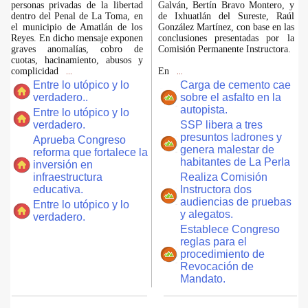
personas privadas de la libertad
Galván, Bertín Bravo Montero, y
dentro del Penal de La Toma, en
de Ixhuatlán del Sureste, Raúl
el municipio de Amatlán de los
González Martínez, con base en las
Reyes. En dicho mensaje exponen
conclusiones presentadas por la
graves anomalías, cobro de
Comisión Permanente Instructora.
cuotas, hacinamiento, abusos y
complicidad
En
...
...
Entre lo utópico y lo
Carga de cemento cae
verdadero..
sobre el asfalto en la
autopista.
Entre lo utópico y lo
verdadero.
SSP libera a tres
presuntos ladrones y
Aprueba Congreso
genera malestar de
reforma que fortalece la
habitantes de La Perla
inversión en
infraestructura
Realiza Comisión
educativa.
Instructora dos
audiencias de pruebas
Entre lo utópico y lo
y alegatos.
verdadero.
Establece Congreso
reglas para el
procedimiento de
Revocación de
Mandato.