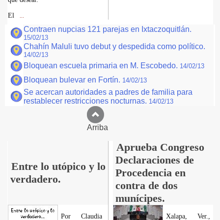
El
...
Contraen nupcias 121 parejas en Ixtaczoquitlán.
15/02/13
Chahín Maluli tuvo debut y despedida como político.
14/02/13
Bloquean escuela primaria en M. Escobedo.
14/02/13
Bloquean bulevar en Fortín.
14/02/13
Se acercan autoridades a padres de familia para
restablecer restricciones nocturnas.
14/02/13
Arriba
Aprueba Congreso
Declaraciones de
Entre lo utópico y lo
Procedencia en
verdadero.
contra de dos
munícipes.
Por Claudia
Xalapa, Ver.,