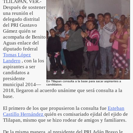
TLILAPAN, VER.-
Después de sostener
una reunión el
delegado distrital
del PRI Gustavo
Gámez quién se
acompaña de Benito
Aguas enlace del
diputado federal
Tomas López
Landero
, con la los
aspirantes a ser
candidatos a
presidente
En Tlilapan consulta a la base para sacar aspirantes a
municipal 2014—
candidatos.
2018, llegaron al acuerdo unánime que será consulta a la
base.
El primero de los que propusieron la consulta fue
Esteban
Castillo Hernández
quién es comisariado ejidal del ejido de
Tlilapan, mismo que se hizo rodear de amigos y familiares.
De la misma manera, al presidente del PRI Adán Bravo le