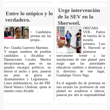
Urge intervención
Entre lo utópico y lo
de la SEV en la
verdadero.
Sherweel.
ORIZABA
• Candidatos
VER.- Padres
priistas sin luz
de familia de la
propia…
escuela
primaria Luis
Por: Claudia Guerrero Martínez.
N. Sherwell se
Y surgen nombres de posibles
plantaron
candidatos a Alcaldías y
nuevamente frente a las
Diputaciones Locales. Muchos
instalaciones de este plantel para
decepcionaron, pues en sus
exigir que las autoridades
pasados encargos políticos, no
educativas cambien o destituyan a
dieron el ancho y peor, pasaron
la directora de este lugar,
sin pena ni gloria en
Guadalupe Torres Vega.
Ayuntamientos y Legislaturas…
Casos emblemáticos, los del PRI:
En el segundo día de protestas en
David Velasco Chedraui, quien se
esta escuela los profesores de este
ostentó como Alcalde
plantel no acudieron a laborar,
...
pasaron por alto la responsabilidad
...