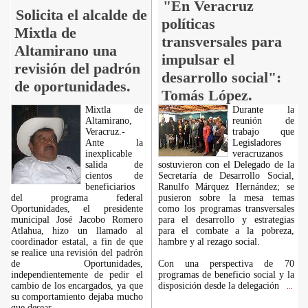
"En Veracruz
Solicita el alcalde de
políticas
Mixtla de
transversales para
Altamirano una
impulsar el
revisión del padrón
desarrollo social":
de oportunidades.
Tomás López.
Mixtla de
Durante la
Altamirano,
reunión de
Veracruz.-
trabajo que
Ante la
Legisladores
inexplicable
veracruzanos
salida de
sostuvieron con el Delegado de la
cientos de
Secretaría de Desarrollo Social,
beneficiarios
Ranulfo Márquez Hernández; se
del programa federal
pusieron sobre la mesa temas
Oportunidades, el presidente
como los programas transversales
municipal José Jacobo Romero
para el desarrollo y estrategias
Atlahua, hizo un llamado al
para el combate a la pobreza,
coordinador estatal, a fin de que
hambre y al rezago social.
se realice una revisión del padrón
de Oportunidades,
Con una perspectiva de 70
independientemente de pedir el
programas de beneficio social y la
cambio de los encargados, ya que
disposición desde la delegación
...
su comportamiento dejaba mucho
que desear.