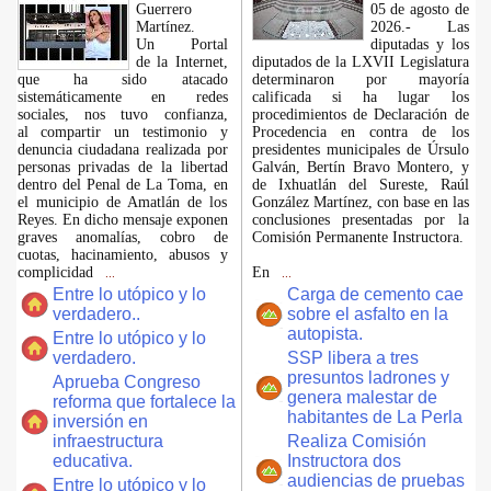
Guerrero
05 de agosto de
Martínez.
2026.- Las
​Un Portal
diputadas y los
de la Internet,
diputados de la LXVII Legislatura
que ha sido atacado
determinaron por mayoría
sistemáticamente en redes
calificada si ha lugar los
sociales, nos tuvo confianza,
procedimientos de Declaración de
al compartir un testimonio y
Procedencia en contra de los
denuncia ciudadana realizada por
presidentes municipales de Úrsulo
personas privadas de la libertad
Galván, Bertín Bravo Montero, y
dentro del Penal de La Toma, en
de Ixhuatlán del Sureste, Raúl
el municipio de Amatlán de los
González Martínez, con base en las
Reyes. En dicho mensaje exponen
conclusiones presentadas por la
graves anomalías, cobro de
Comisión Permanente Instructora.
cuotas, hacinamiento, abusos y
complicidad
En
...
...
Entre lo utópico y lo
Carga de cemento cae
verdadero..
sobre el asfalto en la
autopista.
Entre lo utópico y lo
verdadero.
SSP libera a tres
presuntos ladrones y
Aprueba Congreso
genera malestar de
reforma que fortalece la
habitantes de La Perla
inversión en
infraestructura
Realiza Comisión
educativa.
Instructora dos
audiencias de pruebas
Entre lo utópico y lo