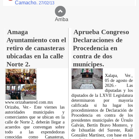
Camacho.
27/02/13
Arriba
Amaga
Aprueba Congreso
Ayuntamiento con el
Declaraciones de
retiro de canasteras
Procedencia en
ubicadas en la calle
contra de dos
Norte 2.
munícipes.
Xalapa, Ver.,
05 de agosto de
2026.- Las
diputadas y los
diputados de la LXVII Legislatura
determinaron por mayoría
www.orizabaenred.com.mx
calificada si ha lugar los
Orizaba, Ver.- Este viernes las
procedimientos de Declaración de
autoridades municipales y
Procedencia en contra de los
comerciantes que se ubican en la
presidentes municipales de Úrsulo
calle de Norte 2, deberán llegar a
Galván, Bertín Bravo Montero, y
acuerdos que convengan sobre
de Ixhuatlán del Sureste, Raúl
todo a las expendedoras
González Martínez, con base en las
conocidas como Canasteras,