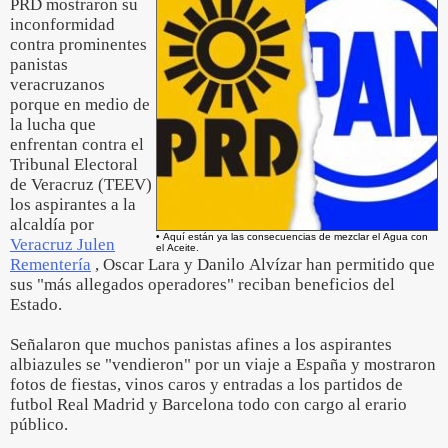
PRD mostraron su
inconformidad
contra prominentes
panistas
veracruzanos
porque en medio de
la lucha que
enfrentan contra el
Tribunal Electoral
de Veracruz (TEEV)
los aspirantes a la
alcaldía por
• Aquí están ya las consecuencias de mezclar el Agua con
Veracruz Julen
el Aceite.
Rementería
, Oscar Lara y Danilo Alvízar han permitido que
sus "más allegados operadores" reciban beneficios del
Estado.
Señalaron que muchos panistas afines a los aspirantes
albiazules se "vendieron" por un viaje a España y mostraron
fotos de fiestas, vinos caros y entradas a los partidos de
futbol Real Madrid y Barcelona todo con cargo al erario
público.