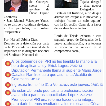
de Coatepec,
Tejada, designó
suena el
a diez nuevos
nombre de
Delegados
Óscar Espino
Estatales del Instituto, a fin de que
Contreras…
asuman sus cargos a la brevedad y
• Juan Manuel Velazquez Yunes,
trabajen "como un solo equipo"
no se distrae y continua sirviendo
con la Dirección General, a favor
a los peroteños, no sufran
de los derechohabientes.
"suspirantes"…
Lerdo de Tejada exhortó a este
Por: Neftalí Urbina Díaz.
segundo grupo de Delegados de la
Después de la detención por parte
nueva administración, a anteponer
de la Procuraduría General de la
su vocación de servicio y el
República de la dirigente nacional
compromiso social,
...
del Sindicato Nacional de
...
A los gobiernos del PRI no les tiembla la mano a la
hora de aplicar la ley: Erick Lagos.
28/02/13
Diputación Permanente llama al suplente Mario Jorge
Casales Ramírez para que asuma la Alcaldía de
Catemaco.
28/02/13
Ingresará frente frío 31 a Veracruz, este jueves.
28/02/13
Se están abriendo puertas a la profesionalización,
avalando a parteras capacitadas: López.
27/02/13
Promueve el PRI una reforma hacendaria integral
para darle buenos resultados a los mexicanos: César