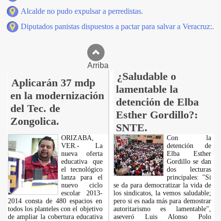
Alcalde no pudo expulsar a perredistas.
Diputados panistas dispuestos a pactar para salvar a Veracruz:.
Arriba
¿Saludable o
Aplicarán 37 mdp
lamentable la
en la modernización
detención de Elba
del Tec. de
Esther Gordillo?:
Zongolica.
SNTE.
ORIZABA,
Con la
VER.- La
detención de
nueva oferta
Elba Esther
educativa que
Gordillo se dan
el tecnológico
dos lecturas
lanza para el
principales: "Si
nuevo ciclo
se da para democratizar la vida de
escolar 2013-
los sindicatos, la vemos saludable;
2014 consta de 480 espacios en
pero si es nada más para demostrar
todos los planteles con el objetivo
autoritarismo es lamentable",
de ampliar la cobertura educativa
aseveró Luis Alonso Polo