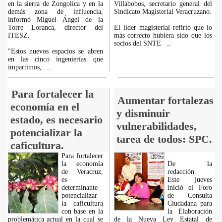
en la sierra de Zongolica y en la
Villabobos, secretario general del
demás zona de influencia,
Sindicato Magisterial Veracruzano.
informó Miguel Ángel de la
Torre Loranca, director del
El líder magisterial refirió que lo
ITESZ.
más correcto hubiera sido que los
socios del SNTE
...
"Estos nuevos espacios se abren
en las cinco ingenierías que
impartimos,
...
Para fortalecer la
Aumentar fortalezas
economía en el
y disminuir
estado, es necesario
vulnerabilidades,
potencializar la
tarea de todos: SPC.
caficultura.
Para fortalecer
la economía
De la
de Veracruz,
redacción.
es
Este jueves
determinante
inició el Foro
potencializar
de Consulta
la caficultura
Ciudadana para
con base en la
la Elaboración
problemática actual en la cual se
de la Nueva Ley Estatal de