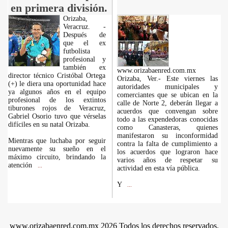
en primera división.
Orizaba,
Veracruz. -
Después de
que el ex
futbolista
profesional y
también ex
www.orizabaenred.com.mx
director técnico Cristóbal Ortega
Orizaba, Ver.- Este viernes las
(+) le diera una oportunidad hace
autoridades municipales y
ya algunos años en el equipo
comerciantes que se ubican en la
profesional de los extintos
calle de Norte 2, deberán llegar a
tiburones rojos de Veracruz,
acuerdos que convengan sobre
Gabriel Osorio tuvo que vérselas
todo a las expendedoras conocidas
difíciles en su natal Orizaba.
como Canasteras, quienes
manifestaron su inconformidad
Mientras que luchaba por seguir
contra la falta de cumplimiento a
nuevamente su sueño en el
los acuerdos que lograron hace
máximo circuito, brindando la
varios años de respetar su
atención
...
actividad en esta vía pública.
Y
...
www.orizabaenred.com.mx 2026 Todos los derechos reservados.