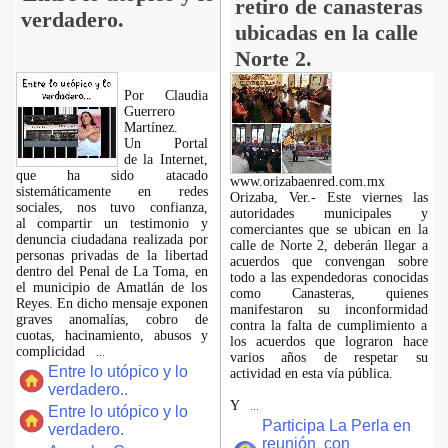
retiro de canasteras
verdadero.
ubicadas en la calle
Norte 2.
Por Claudia
Guerrero
Martínez.
​Un Portal
de la Internet,
que ha sido atacado
www.orizabaenred.com.mx
sistemáticamente en redes
Orizaba, Ver.- Este viernes las
sociales, nos tuvo confianza,
autoridades municipales y
al compartir un testimonio y
comerciantes que se ubican en la
denuncia ciudadana realizada por
calle de Norte 2, deberán llegar a
personas privadas de la libertad
acuerdos que convengan sobre
dentro del Penal de La Toma, en
todo a las expendedoras conocidas
el municipio de Amatlán de los
como Canasteras, quienes
Reyes. En dicho mensaje exponen
manifestaron su inconformidad
graves anomalías, cobro de
contra la falta de cumplimiento a
cuotas, hacinamiento, abusos y
los acuerdos que lograron hace
complicidad
...
varios años de respetar su
Entre lo utópico y lo
actividad en esta vía pública.
verdadero..
Y
...
Entre lo utópico y lo
Participa La Perla en
verdadero.
reunión con