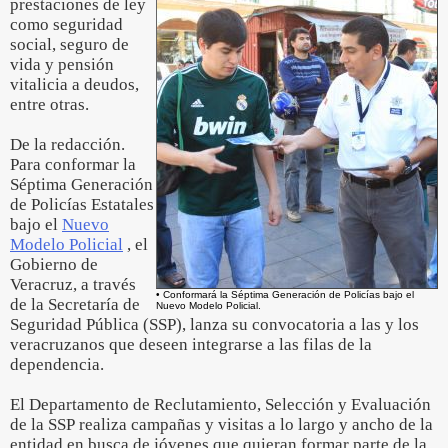
prestaciones de ley
como seguridad
social, seguro de
vida y pensión
vitalicia a deudos,
entre otras.
De la redacción.
Para conformar la
Séptima Generación
de Policías Estatales
bajo el
Nuevo
Modelo Policial
, el
Gobierno de
Veracruz, a través
• Conformará la Séptima Generación de Policías bajo el
de la Secretaría de
Nuevo Modelo Policial.
Seguridad Pública (SSP), lanza su convocatoria a las y los
veracruzanos que deseen integrarse a las filas de la
dependencia.
El Departamento de Reclutamiento, Selección y Evaluación
de la SSP realiza campañas y visitas a lo largo y ancho de la
entidad en busca de jóvenes que quieran formar parte de la