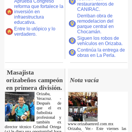
Aprueba Congreso
restauranteros de
reforma que fortalece la
CANIRAC.
inversión en
Derriban obra de
infraestructura
remodelacion del
educativa.
parque central en
Entre lo utópico y lo
Chocamán.
verdadero.
Siguen los robos de
vehículos en Orizaba.
Continúa la entrega de
obras en La Perla.
Masajista
orizabeños campeón
Nota vacía
en primera división.
Orizaba,
Veracruz. -
Después de
que el ex
futbolista
profesional y
también ex
www.orizabaenred.com.mx
director técnico Cristóbal Ortega
Orizaba, Ver.- Este viernes las
(+) le diera una oportunidad hace