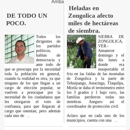
Arriba
Heladas en
DE TODO UN
Zongolica afecto
POCO.
miles de hectáreas
de siembra.
Todos los
SIERRA DE
dirigentes de
ZONGOLICA,
los partidos
VER.-
políticos,
Amanecer
hablan de
domingo y el
democracia y
día lunes a
ante todo de
donde era
que se preocupa por la necesidad
insoportable el
toda la población en general,
frio en las faldas de las montañas
cuando la realidad es otra, ya que
de Zongolica y la parte de
ninguno de los que llegan a un
Tehuipango, Astacinga, Tlaquilpa,
cargo de elección popular, se
Mixtla se daba el termómetro entre
vuelven a preocupar por la
los 3 grados y 1 bajo cero, las
necesidad de los ciudadanos que
familias perdieron todas sus
les otorgaron el voto de
siembras. Aseguro así el
confianza, para que llegaran al
coordinador de protección civil.
cargo que ostentan, pero además
cada uno de
Aclaro que en cada uno de los
...
municipios, cuenta con una
...