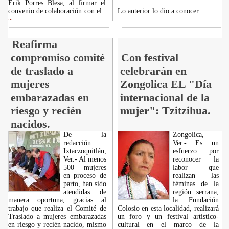
Erik Porres Blesa, al firmar el
convenio de colaboración con el
Lo anterior lo dio a conocer
...
...
Reafirma
compromiso comité
Con festival
de traslado a
celebrarán en
mujeres
Zongolica EL "Día
embarazadas en
internacional de la
riesgo y recién
mujer": Tzitzihua.
nacidos.
De la
Zongolica,
redacción.
Ver.- Es un
Ixtaczoquitlán,
esfuerzo por
Ver.- Al menos
reconocer la
500 mujeres
labor que
en proceso de
realizan las
parto, han sido
féminas de la
atendidas de
región serrana,
manera oportuna, gracias al
la Fundación
trabajo que realiza el Comité de
Colosio en esta localidad, realizará
Traslado a mujeres embarazadas
un foro y un festival artístico-
en riesgo y recién nacido, mismo
cultural en el marco de la