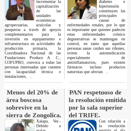
incrementar la
diabetes e
capitalización
hipertensión
de las
constituyen las
unidades
principales
económicas
causas de
agropecuarias, acuícolas y
enfermedades renales, por lo que
pesqueras a través de apoyos
es importante que quienes padecen
complementarios para la
estas enfermedades crónico
inversión en equipamiento e
degenerativas se mantengan en
infraestructura en actividades de
control, en tanto que aquellas
producción primaria, la
personas sanas cuiden sus riñones,
Coordinadora Nacional de las
eviten la automedicación
Fundaciones Produce A. C.,
especialmente de
COFUPRO, convoca a todas las
antiinflamatorios, pues existen
personas interesadas que cuenten
fármacos incluso productos
con lacapacidad técnica e
naturistas que afectan
...
instalaciones,
...
Menos del 20% de
PAN respetuoso de
área boscosa
la resolución emitida
sobrevive en la
por la sala superior
sierra de Zongolica.
del TRIFE.
Xalapa, Ver.-
Con relación a
Debido a
la resolución
malas
emitida el día