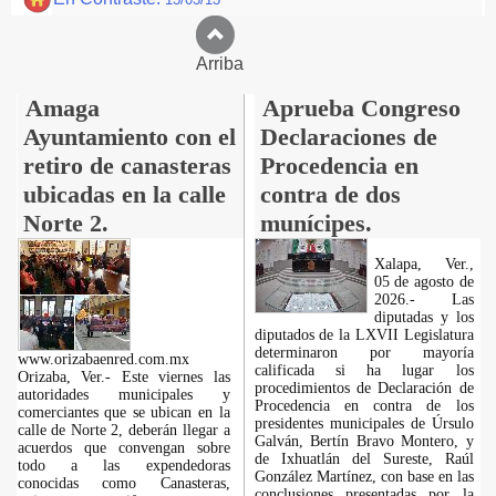
Arriba
Amaga
Aprueba Congreso
Ayuntamiento con el
Declaraciones de
retiro de canasteras
Procedencia en
ubicadas en la calle
contra de dos
Norte 2.
munícipes.
Xalapa, Ver.,
05 de agosto de
2026.- Las
diputadas y los
diputados de la LXVII Legislatura
determinaron por mayoría
www.orizabaenred.com.mx
calificada si ha lugar los
Orizaba, Ver.- Este viernes las
procedimientos de Declaración de
autoridades municipales y
Procedencia en contra de los
comerciantes que se ubican en la
presidentes municipales de Úrsulo
calle de Norte 2, deberán llegar a
Galván, Bertín Bravo Montero, y
acuerdos que convengan sobre
de Ixhuatlán del Sureste, Raúl
todo a las expendedoras
González Martínez, con base en las
conocidas como Canasteras,
conclusiones presentadas por la