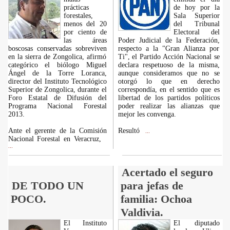
prácticas
de hoy por la
forestales,
Sala Superior
menos del 20
del Tribunal
por ciento de
Electoral del
las áreas
Poder Judicial de la Federación,
boscosas conservadas sobreviven
respecto a la "Gran Alianza por
en la sierra de Zongolica, afirmó
Ti", el Partido Acción Nacional se
categórico el biólogo Miguel
declara respetuoso de la misma,
Ángel de la Torre Loranca,
aunque consideramos que no se
director del Instituto Tecnológico
otorgó lo que en derecho
Superior de Zongolica, durante el
correspondía, en el sentido que es
Foro Estatal de Difusión del
libertad de los partidos políticos
Programa Nacional Forestal
poder realizar las alianzas que
2013.
mejor les convenga.
Ante el gerente de la Comisión
Resultó
...
Nacional Forestal en Veracruz,
...
Acertado el seguro
DE TODO UN
para jefas de
POCO.
familia: Ochoa
Valdivia.
El Instituto
El diputado