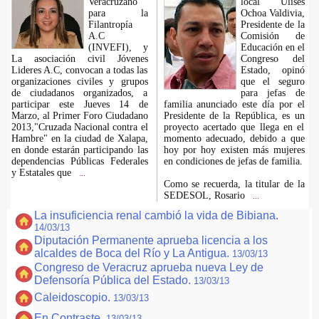
Veracruzano
local Ulises
para la
Ochoa Valdivia,
Filantropía
Presidente de la
A.C
Comisión de
(INVEFI), y
Educación en el
La asociación civil Jóvenes
Congreso del
Lideres A.C, convocan a todas las
Estado, opinó
organizaciones civiles y grupos
que el seguro
de ciudadanos organizados, a
para jefas de
participar este Jueves 14 de
familia anunciado este día por el
Marzo, al Primer Foro Ciudadano
Presidente de la República, es un
2013,"Cruzada Nacional contra el
proyecto acertado que llega en el
Hambre" en la ciudad de Xalapa,
momento adecuado, debido a que
en donde estarán participando las
hoy por hoy existen más mujeres
dependencias Públicas Federales
en condiciones de jefas de familia.
y Estatales que
...
Como se recuerda, la titular de la
SEDESOL, Rosario
...
La insuficiencia renal cambió la vida de Bibiana.
14/03/13
Diputación Permanente aprueba licencia a los
alcaldes de Boca del Río y La Antigua.
13/03/13
Congreso de Veracruz aprueba nueva Ley de
Defensoría Pública del Estado.
13/03/13
Caleidoscopio.
13/03/13
En Contraste.
13/03/13