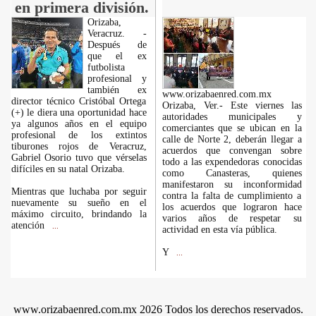
en primera división.
Orizaba,
Veracruz. -
Después de
que el ex
futbolista
profesional y
también ex
www.orizabaenred.com.mx
director técnico Cristóbal Ortega
Orizaba, Ver.- Este viernes las
(+) le diera una oportunidad hace
autoridades municipales y
ya algunos años en el equipo
comerciantes que se ubican en la
profesional de los extintos
calle de Norte 2, deberán llegar a
tiburones rojos de Veracruz,
acuerdos que convengan sobre
Gabriel Osorio tuvo que vérselas
todo a las expendedoras conocidas
difíciles en su natal Orizaba.
como Canasteras, quienes
manifestaron su inconformidad
Mientras que luchaba por seguir
contra la falta de cumplimiento a
nuevamente su sueño en el
los acuerdos que lograron hace
máximo circuito, brindando la
varios años de respetar su
atención
...
actividad en esta vía pública.
Y
...
www.orizabaenred.com.mx 2026 Todos los derechos reservados.