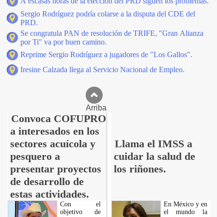
A escasas horas de la elección del PRD siguen los problemas.
Sergio Rodríguez podría colarse a la disputa del CDE del
PRD.
Se congratula PAN de resolución de TRIFE, "Gran Alianza
por Ti" va por buen camino.
Reprime Sergio Rodríguez a jugadores de "Los Gallos".
Iresine Calzada llega al Servicio Nacional de Empleo.
Arriba
Convoca COFUPRO
a interesados en los
sectores acuícola y
Llama el IMSS a
pesquero a
cuidar la salud de
presentar proyectos
los riñones.
de desarrollo de
estas actividades.
Con el
En México y en
objetivo de
el mundo la