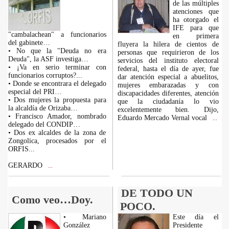
de las múltiples
atenciones que
ha otorgado el
IFE para que
"cambalachean" a funcionarios
en primera
del gabinete…
fluyera la hilera de cientos de
• No que la "Deuda no era
personas que requirieron de los
Deuda", la ASF investiga…
servicios del instituto electoral
• ¡Va en serio terminar con
federal, hasta el día de ayer, fue
funcionarios corruptos?...
dar atención especial a abuelitos,
• Donde se encontrara el delegado
mujeres embarazadas y con
especial del PRI…
discapacidades diferentes, atención
• Dos mujeres la propuesta para
que la ciudadanía lo vio
la alcaldía de Orizaba…
excelentemente bien. Dijo,
• Francisco Amador, nombrado
Eduardo Mercado Vernal vocal
...
delegado del CONDIP…
• Dos ex alcaldes de la zona de
Zongolica, procesados por el
ORFIS...
GERARDO
...
DE TODO UN
Como veo…Doy.
POCO.
• Mariano
Este día el
González
Presidente