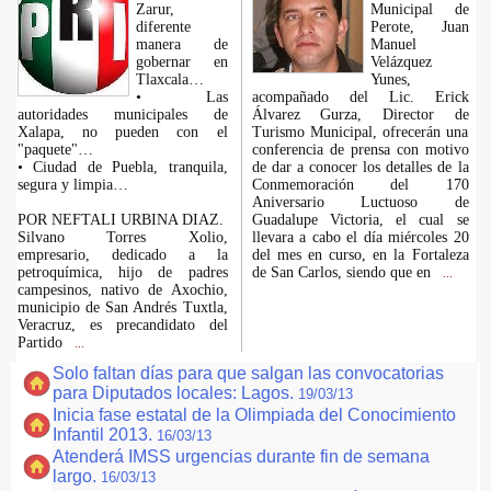
Zarur,
Municipal de
diferente
Perote, Juan
manera de
Manuel
gobernar en
Velázquez
Tlaxcala…
Yunes,
• Las
acompañado del Lic. Erick
autoridades municipales de
Álvarez Gurza, Director de
Xalapa, no pueden con el
Turismo Municipal, ofrecerán una
"paquete"…
conferencia de prensa con motivo
• Ciudad de Puebla, tranquila,
de dar a conocer los detalles de la
segura y limpia…
Conmemoración del 170
Aniversario Luctuoso de
POR NEFTALI URBINA DIAZ.
Guadalupe Victoria, el cual se
Silvano Torres Xolio,
llevara a cabo el día miércoles 20
empresario, dedicado a la
del mes en curso, en la Fortaleza
petroquímica, hijo de padres
de San Carlos, siendo que en
...
campesinos, nativo de Axochio,
municipio de San Andrés Tuxtla,
Veracruz, es precandidato del
Partido
...
Solo faltan días para que salgan las convocatorias
para Diputados locales: Lagos.
19/03/13
Inicia fase estatal de la Olimpiada del Conocimiento
Infantil 2013.
16/03/13
Atenderá IMSS urgencias durante fin de semana
largo.
16/03/13