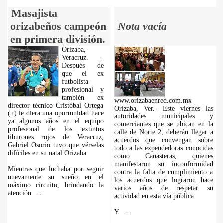
Masajista
orizabeños campeón
Nota vacía
en primera división.
Orizaba,
Veracruz. -
Después de
que el ex
futbolista
profesional y
también ex
www.orizabaenred.com.mx
director técnico Cristóbal Ortega
Orizaba, Ver.- Este viernes las
(+) le diera una oportunidad hace
autoridades municipales y
ya algunos años en el equipo
comerciantes que se ubican en la
profesional de los extintos
calle de Norte 2, deberán llegar a
tiburones rojos de Veracruz,
acuerdos que convengan sobre
Gabriel Osorio tuvo que vérselas
todo a las expendedoras conocidas
difíciles en su natal Orizaba.
como Canasteras, quienes
manifestaron su inconformidad
Mientras que luchaba por seguir
contra la falta de cumplimiento a
nuevamente su sueño en el
los acuerdos que lograron hace
máximo circuito, brindando la
varios años de respetar su
atención
...
actividad en esta vía pública.
Y
...