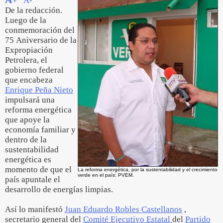
A-
De la redacción.
Luego de la
conmemoración del
75 Aniversario de la
Expropiación
Petrolera, el
gobierno federal
que encabeza
Enrique Peña Nieto
impulsará una
reforma energética
que apoye la
economía familiar y
dentro de la
sustentabilidad
energética es
momento de que el
La reforma energética, por la sustentabilidad y el crecimiento
verde en el país: PVEM.
país apuntale el
desarrollo de energías limpias.
Así lo manifestó
Juan Eduardo Robles Castellanos
,
secretario general del
Comité Ejecutivo Estatal
del
Partido