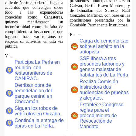
presidentes municipales de Úrsulo
calle de Norte 2, deberán llegar a
Galván, Bertín Bravo Montero, y
acuerdos que convengan sobre
de Ixhuatlán del Sureste, Raúl
todo a las expendedoras
González Martínez, con base en las
conocidas como Canasteras,
conclusiones presentadas por la
quienes manifestaron su
Comisión Permanente Instructora.
inconformidad contra la falta de
cumplimiento a los acuerdos que
En
...
lograron hace varios años de
Carga de cemento cae
respetar su actividad en esta vía
sobre el asfalto en la
pública.
autopista.
Y
...
SSP libera a tres
Participa La Perla en
presuntos ladrones y
reunión con
genera malestar de
restauranteros de
habitantes de La Perla
CANIRAC.
Realiza Comisión
Derriban obra de
Instructora dos
remodelacion del
audiencias de pruebas
parque central en
y alegatos.
Chocamán.
Establece Congreso
Siguen los robos de
reglas para el
vehículos en Orizaba.
procedimiento de
Continúa la entrega de
Revocación de
obras en La Perla.
Mandato.