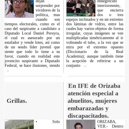
dejan
ennegrecido
sorprender por
interiormente,
vividores de la
que encierra
política, mas
dos o tres
cuando son
espejos inclinados y en un extremo
tiempos electorales, como es el
dos láminas de vidrio, entre las
caso del suspirante a candidato a
cuales hay varios objetos de forma
Diputado Local Daniel Pereyra,
irregular, cuyas imágenes se ven
el cual es asesorado por un
multiplicadas simétricamente al ir
estafador y vende lotes, así como
volteando el tubo, a la vez que se
de un seudo líder juvenil que
mira por el extremo opuesto
siente que todo lo tiene a su
(Diccionario de la Real
favor, cuando en realidad este
Academia); aunque también tiene
jovencito suspirante a Diputado
la acepción de referirse a un
Federal, se hace ilusiones, siendo
conjunto
...
...
En IFE de Orizaba
atención especial a
Grillas.
abuelitos, mujeres
embarazadas y
discapacitados.
• Solo
ORIZABA,
VER.- Dentro