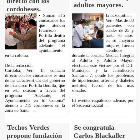
directo con los
adultos mayores.
cordobeses.
• Suman 215
Ixtaczoquitlán,
ciudadanos los
Ver.- Más de 80
que atendió
pacientes con
Francisco
edades de 25 y
Portilla dentro
hasta 78 años,
del programa
en su mayoría
adelante el
mujeres, fueron
ayuntamiento
atendidos
en tu colonia.
durante la Jornada Médica Integral
al Adulto y Adulto Mayor,
De la redacción.
efectuada este viernes por el DIF
Córdoba, Ver.- El contacto
Municipal y la Jurisdicción
directo con los ciudadanos es una
Sanitaria 7, donde los problemas
de las características del gobierno
de hipertensión arterial y diabetes
de Francisco Portilla Bonilla, que
mellitus, fueron de los más
en esta ocasión a través del
sonados.
programa "Adelante, el
Ayuntamiento en tu Colonia"
El evento respaldado además por
atendió a 215 cordobeses en la
el Sistema Estatal
...
zona de Santa
...
Techos Verdes
Se congratula
propone fundación
Carlos Blackaller