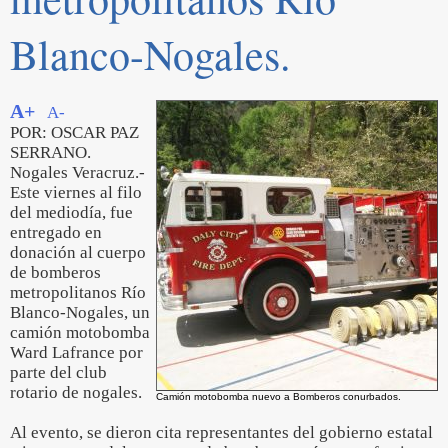
Blanco-Nogales.
A+
A-
POR: OSCAR PAZ
SERRANO.
Nogales Veracruz.-
Este viernes al filo
del mediodía, fue
entregado en
donación al cuerpo
de bomberos
metropolitanos Río
Blanco-Nogales, un
camión motobomba
Ward Lafrance por
parte del club
rotario de nogales.
Camión motobomba nuevo a Bomberos conurbados.
Al evento, se dieron cita representantes del gobierno estatal