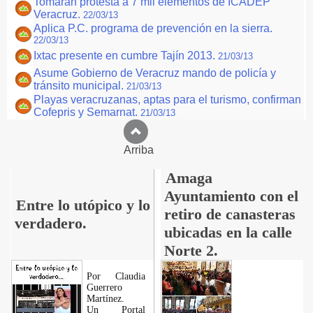
Tomaran protesta a 7 mil elementos de ICADEP
Veracruz.
22/03/13
Aplica P.C. programa de prevención en la sierra.
22/03/13
Ixtac presente en cumbre Tajín 2013.
21/03/13
Asume Gobierno de Veracruz mando de policía y
tránsito municipal.
21/03/13
Playas veracruzanas, aptas para el turismo, confirman
Cofepris y Semarnat.
21/03/13
Arriba
Amaga
Ayuntamiento con el
Entre lo utópico y lo
retiro de canasteras
verdadero.
ubicadas en la calle
Norte 2.
Por Claudia
Guerrero
Martínez.
​Un Portal