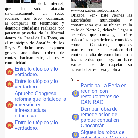
de la Internet,
que ha sido atacado
www.orizabaenred.com.mx
sistemáticamente en redes
Orizaba, Ver.- Este viernes las
sociales, nos tuvo confianza,
autoridades municipales y
al compartir un testimonio y
comerciantes que se ubican en la
denuncia ciudadana realizada por
calle de Norte 2, deberán llegar a
personas privadas de la libertad
acuerdos que convengan sobre
dentro del Penal de La Toma, en
todo a las expendedoras conocidas
el municipio de Amatlán de los
como Canasteras, quienes
Reyes. En dicho mensaje exponen
manifestaron su inconformidad
graves anomalías, cobro de
contra la falta de cumplimiento a
cuotas, hacinamiento, abusos y
los acuerdos que lograron hace
complicidad
...
varios años de respetar su
Entre lo utópico y lo
actividad en esta vía pública.
verdadero..
Y
...
Entre lo utópico y lo
Participa La Perla en
verdadero.
reunión con
Aprueba Congreso
restauranteros de
reforma que fortalece la
CANIRAC.
inversión en
Derriban obra de
infraestructura
remodelacion del
educativa.
parque central en
Entre lo utópico y lo
Chocamán.
verdadero.
Siguen los robos de
vehículos en Orizaba.