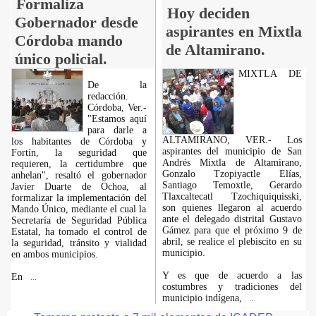
Formaliza
Hoy deciden
Gobernador desde
aspirantes en Mixtla
Córdoba mando
de Altamirano.
único policial.
MIXTLA DE
De la
redacción.
Córdoba, Ver.-
"Estamos aquí
para darle a
ALTAMIRANO, VER.- Los
los habitantes de Córdoba y
aspirantes del municipio de San
Fortín, la seguridad que
Andrés Mixtla de Altamirano,
requieren, la certidumbre que
Gonzalo Tzopiyactle Elías,
anhelan", resaltó el gobernador
Santiago Temoxtle, Gerardo
Javier Duarte de Ochoa, al
Tlaxcaltecatl Tzochiquiquisski,
formalizar la implementación del
son quienes llegaron al acuerdo
Mando Único, mediante el cual la
ante el delegado distrital Gustavo
Secretaría de Seguridad Pública
Gámez para que el próximo 9 de
Estatal, ha tomado el control de
abril, se realice el plebiscito en su
la seguridad, tránsito y vialidad
municipio.
en ambos municipios.
Y es que de acuerdo a las
En
...
costumbres y tradiciones del
municipio indígena,
...