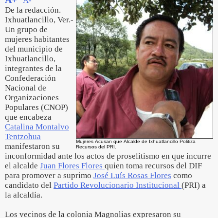
A-
De la redacción.
Ixhuatlancillo, Ver.-
Un grupo de
mujeres habitantes
del municipio de
Ixhuatlancillo,
integrantes de la
Confederación
Nacional de
Organizaciones
Populares (CNOP)
que encabeza
Catalina Montalvo
Tentzohua
Mujeres Acusan que Alcalde de Ixhuatlancillo Politiza
manifestaron su
Recursos del PRI.
inconformidad ante los actos de proselitismo en que incurre
el alcalde
Juan Flores Flores
quien toma recursos del DIF
para promover a suprimo
José Luís Rosas Flores
como
candidato del
Partido Revolucionario Institucional
(PRI) a
la alcaldía.
Los vecinos de la colonia Magnolias expresaron su