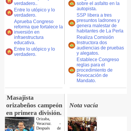
verdadero..
sobre el asfalto en la
autopista.
Entre lo utópico y lo
verdadero.
SSP libera a tres
presuntos ladrones y
Aprueba Congreso
genera malestar de
reforma que fortalece la
habitantes de La Perla
inversión en
infraestructura
Realiza Comisión
educativa.
Instructora dos
audiencias de pruebas
Entre lo utópico y lo
y alegatos.
verdadero.
Establece Congreso
reglas para el
procedimiento de
Revocación de
Mandato.
Masajista
orizabeños campeón
Nota vacía
en primera división.
Orizaba,
Veracruz. -
Después de