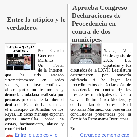
Aprueba Congreso
Declaraciones de
Entre lo utópico y lo
Procedencia en
verdadero.
contra de dos
munícipes.
Por Claudia
Xalapa, Ver.,
Guerrero
05 de agosto de
Martínez.
2026.- Las
​Un Portal
diputadas y los
de la Internet,
diputados de la LXVII Legislatura
que ha sido atacado
determinaron por mayoría
sistemáticamente en redes
calificada si ha lugar los
sociales, nos tuvo confianza,
procedimientos de Declaración de
al compartir un testimonio y
Procedencia en contra de los
denuncia ciudadana realizada por
presidentes municipales de Úrsulo
personas privadas de la libertad
Galván, Bertín Bravo Montero, y
dentro del Penal de La Toma, en
de Ixhuatlán del Sureste, Raúl
el municipio de Amatlán de los
González Martínez, con base en las
Reyes. En dicho mensaje exponen
conclusiones presentadas por la
graves anomalías, cobro de
Comisión Permanente Instructora.
cuotas, hacinamiento, abusos y
complicidad
En
...
...
Entre lo utópico y lo
Carga de cemento cae