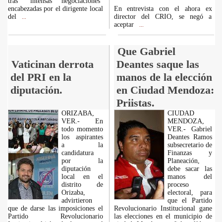
tras "intensas negociaciones"
encabezadas por el dirigente local
En entrevista con el ahora ex
del
director del CRIO, se negó a
...
aceptar
...
Que Gabriel
Vaticinan derrota
Deantes saque las
del PRI en la
manos de la elección
diputación.
en Ciudad Mendoza:
Priistas.
ORIZABA,
CIUDAD
VER.- En
MENDOZA,
todo momento
VER.- Gabriel
los aspirantes
Deantes Ramos
a la
subsecretario de
candidatura
Finanzas y
por la
Planeación,
diputación
debe sacar las
local en el
manos del
distrito de
proceso
Orizaba,
electoral, para
advirtieron
que el Partido
que de darse las imposiciones el
Revolucionario Institucional gane
Partido Revolucionario
las elecciones en el municipio de