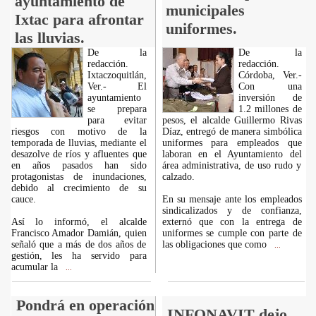
ayuntamiento de
municipales
Ixtac para afrontar
uniformes.
las lluvias.
De la
De la
redacción.
redacción.
Ixtaczoquitlán,
Córdoba, Ver.-
Ver.- El
Con una
ayuntamiento
inversión de
se prepara
1.2 millones de
para evitar
pesos, el alcalde Guillermo Rivas
riesgos con motivo de la
Díaz, entregó de manera simbólica
temporada de lluvias, mediante el
uniformes para empleados que
desazolve de ríos y afluentes que
laboran en el Ayuntamiento del
en años pasados han sido
área administrativa, de uso rudo y
protagonistas de inundaciones,
calzado.
debido al crecimiento de su
cauce.
En su mensaje ante los empleados
sindicalizados y de confianza,
Así lo informó, el alcalde
externó que con la entrega de
Francisco Amador Damián, quien
uniformes se cumple con parte de
señaló que a más de dos años de
las obligaciones que como
...
gestión, les ha servido para
acumular la
...
Pondrá en operación
INFONAVIT dejo