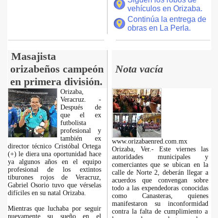
vehículos en Orizaba.
Continúa la entrega de
obras en La Perla.
Masajista
orizabeños campeón
Nota vacía
en primera división.
Orizaba,
Veracruz. -
Después de
que el ex
futbolista
profesional y
también ex
www.orizabaenred.com.mx
director técnico Cristóbal Ortega
Orizaba, Ver.- Este viernes las
(+) le diera una oportunidad hace
autoridades municipales y
ya algunos años en el equipo
comerciantes que se ubican en la
profesional de los extintos
calle de Norte 2, deberán llegar a
tiburones rojos de Veracruz,
acuerdos que convengan sobre
Gabriel Osorio tuvo que vérselas
todo a las expendedoras conocidas
difíciles en su natal Orizaba.
como Canasteras, quienes
manifestaron su inconformidad
Mientras que luchaba por seguir
contra la falta de cumplimiento a
nuevamente su sueño en el