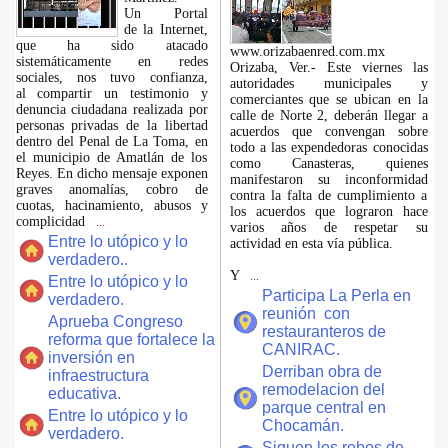
​Un Portal
de la Internet,
que ha sido atacado
www.orizabaenred.com.mx
sistemáticamente en redes
Orizaba, Ver.- Este viernes las
sociales, nos tuvo confianza,
autoridades municipales y
al compartir un testimonio y
comerciantes que se ubican en la
denuncia ciudadana realizada por
calle de Norte 2, deberán llegar a
personas privadas de la libertad
acuerdos que convengan sobre
dentro del Penal de La Toma, en
todo a las expendedoras conocidas
el municipio de Amatlán de los
como Canasteras, quienes
Reyes. En dicho mensaje exponen
manifestaron su inconformidad
graves anomalías, cobro de
contra la falta de cumplimiento a
cuotas, hacinamiento, abusos y
los acuerdos que lograron hace
complicidad
...
varios años de respetar su
Entre lo utópico y lo
actividad en esta vía pública.
verdadero..
Y
...
Entre lo utópico y lo
Participa La Perla en
verdadero.
reunión con
Aprueba Congreso
restauranteros de
reforma que fortalece la
CANIRAC.
inversión en
Derriban obra de
infraestructura
remodelacion del
educativa.
parque central en
Entre lo utópico y lo
Chocamán.
verdadero.
Siguen los robos de