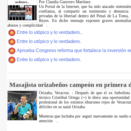
Por Claudia Guerrero Martínez.
​Un Portal de la Internet, que ha sido atacado sistemát
confianza, al compartir un testimonio y denuncia 
privadas de la libertad dentro del Penal de La Toma,
Reyes. En dicho mensaje exponen graves anomalías,
abusos y complicidad
...
Entre lo utópico y lo verdadero..
Entre lo utópico y lo verdadero.
Aprueba Congreso reforma que fortalece la inversión en
Entre lo utópico y lo verdadero.
Masajista orizabeños campeón en primera d
Orizaba, Veracruz. - Después de que el ex futbolista
técnico Cristóbal Ortega (+) le diera una oportunidad
profesional de los extintos tiburones rojos de Veracru
difíciles en su natal Orizaba.
Mientras que luchaba por seguir nuevamente su sueño e
atención
...