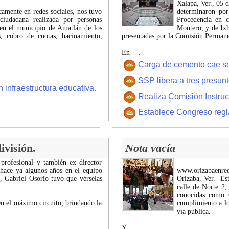
Xalapa, Ver., 05 
icamente en redes sociales, nos tuvo
determinaron por
ciudadana realizada por personas
Procedencia en c
 en el municipio de Amatlán de los
Montero, y de Ixh
 cobro de cuotas, hacinamiento,
presentadas por la Comisión Permanen
En
...
Carga de cemento cae sobr
SSP libera a tres presun
 infraestructura educativa.
Realiza Comisión Instruc
Establece Congreso regl
ivisión.
Nota vacía
 profesional y también ex director
 hace ya algunos años en el equipo
www.orizabaenre
z, Gabriel Osorio tuvo que vérselas
Orizaba, Ver.- Es
calle de Norte 2,
conocidas como C
n el máximo circuito, brindando la
cumplimiento a lo
vía pública.
Y
...