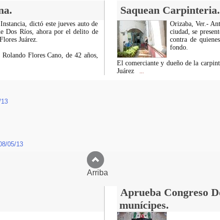
na.
Saquean Carpinteria.
nstancia, dictó este jueves auto de
Orizaba, Ver.- Ant
e Dos Ríos, ahora por el delito de
ciudad, se presen
Flores Juárez.
contra de quienes
fondo.
de Rolando Flores Cano, de 42 años,
El comerciante y dueño de la carpin
Juárez
...
/13
08/05/13
Arriba
Aprueba Congreso Dec
munícipes.