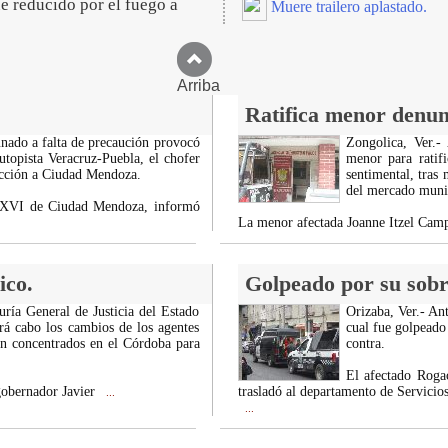
e reducido por el fuego a
Muere trailero aplastado.
Arriba
Ratifica menor denunc
unado a falta de precaución provocó
Zongolica, Ver.-
utopista Veracruz-Puebla, el chofer
menor para ratifi
rección a Ciudad Mendoza.
sentimental, tras
del mercado munic
a XVI de Ciudad Mendoza, informó
La menor afectada Joanne Itzel Camp
ico.
Golpeado por su sobr
uría General de Justicia del Estado
Orizaba, Ver.- Ant
rá cabo los cambios de los agentes
cual fue golpeado
án concentrados en el Córdoba para
contra.
El afectado Rogac
 gobernador Javier
trasladó al departamento de Servicios
...
...