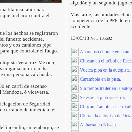
algodón y un segundo jugo co
na titánica labor para
Más tarde, las unidades choca
a que lucharon contra el
competencia de la PFP determ
accidente.
ue los hechos se registraron
13/05/13
Nota 105602
del funesto accidente,
ntos y dos camiones pipa
 para que controlar el fuego.
Aparatoso choque en la auto
Chocan en el trébol de Esc
 autopista Veracruz-México;
s ninguna autoridad ha
Vuelca pipa en la autopista.
e una persona calcinada.
Carambola en la pista.
00 en carril de ascenso
Sin frenos tráiler en la autop
ad Mendoza, ó viceversa.
Se estrella pipa vs cerro.
 delegación de Seguridad
Chocan 2 autobuses en Vall
o cerrando de inmediato el
Cierran la autopista de Oriz
Al barranco Nissan.
el incendio, sin embargo, se