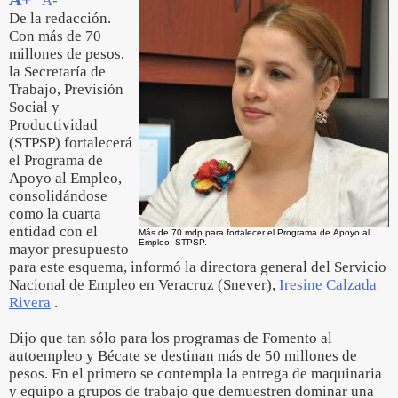
A-
De la redacción.
Con más de 70
millones de pesos,
la Secretaría de
Trabajo, Previsión
Social y
Productividad
(STPSP) fortalecerá
el Programa de
Apoyo al Empleo,
consolidándose
como la cuarta
entidad con el
Más de 70 mdp para fortalecer el Programa de Apoyo al
Empleo: STPSP.
mayor presupuesto
para este esquema, informó la directora general del Servicio
Nacional de Empleo en Veracruz (Snever),
Iresine Calzada
Rivera
.
Dijo que tan sólo para los programas de Fomento al
autoempleo y Bécate se destinan más de 50 millones de
pesos. En el primero se contempla la entrega de maquinaria
y equipo a grupos de trabajo que demuestren dominar una