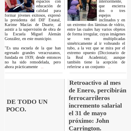
espacios con
interiormente,
educación de
que encierra
calidad para
dos o tres
formar jóvenes exitosos, expresó
espejos
la presidenta del DIF Estatal,
inclinados y en
Karime Macías de Duarte, al
un extremo dos láminas de vidrio,
asistir a la supervisión de obra de
entre las cuales hay varios objetos
la Escuela Miguel Alemán
de forma irregular, cuyas imágenes
González, en este municipio.
se ven multiplicadas
simétricamente al ir volteando el
"Es una escuela de la que han
tubo, a la vez que se mira por el
egresado grandes veracruzanos,
extremo opuesto (Diccionario de
fundada en 1939; desde entonces
la Real Academia); aunque
no ha sido remodelada, pero
también tiene la acepción de
ahora prácticamente
referirse a un conjunto
...
...
Retroactivo al mes
de Enero, percibirán
ferrocarrileros
DE TODO UN
incremento salarial
POCO.
el 31 de mayo
próximo: John
Carrington.