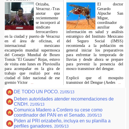
Orizaba,
El doctor
Veracruz.-Tras
Gerardo
anotar que
Alpuche San
recientemente
Migue,
se incorporó al
coordinador
sindicato
auxiliar de
ferrocarrilero
información en salud y análisis
en la ciudad y puerto de Veracruz
estratégico del Instituto Mexicano
en el área de oficinas, el
del Seguro Social (IMSS)
internacional mexicano
recomienda a la población en
excampeón mundial supermosca
general iniciar los preparativos
del Consejo Mundial de Boxeo
para enfrentar la temporada de
Tomás "El Gusano" Rojas, estuvo
lluvias y desde ahora se prepare
de visita este lunes en Pluviosilla
para prevenir la presencia del
para acompañar en la gira de
mosco transmisor del dengue.
trabajo que realizó por esta
ciudad el líder nacional de ese
Explicó que el mosquito
gremio Víctor
transmisor del Dengue (Aedes
...
...
DE TODO UN POCO.
21/05/13
Deben autoridades atender recomendaciones de
CNDH.
21/05/13
Comunica Madero a Cordero su cese como
coordinador del PAN en el Senado.
20/05/13
Piden al PRI orizabeño, incluya en su planilla a
perfiles ganadores.
20/05/13