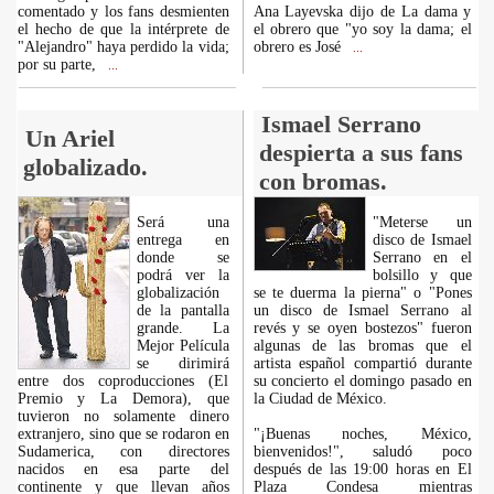
comentado y los fans desmienten
Ana Layevska dijo de La dama y
el hecho de que la intérprete de
el obrero que "yo soy la dama; el
"Alejandro" haya perdido la vida;
obrero es José
...
por su parte,
...
Ismael Serrano
Un Ariel
despierta a sus fans
globalizado.
con bromas.
Será una
"Meterse un
entrega en
disco de Ismael
donde se
Serrano en el
podrá ver la
bolsillo y que
globalización
se te duerma la pierna" o "Pones
de la pantalla
un disco de Ismael Serrano al
grande. La
revés y se oyen bostezos" fueron
Mejor Película
algunas de las bromas que el
se dirimirá
artista español compartió durante
entre dos coproducciones (El
su concierto el domingo pasado en
Premio y La Demora), que
la Ciudad de México.
tuvieron no solamente dinero
extranjero, sino que se rodaron en
"¡Buenas noches, México,
Sudamerica, con directores
bienvenidos!", saludó poco
nacidos en esa parte del
después de las 19:00 horas en El
continente y que llevan años
Plaza Condesa mientras