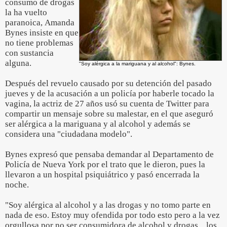
consumo de drogas
la ha vuelto
paranoica, Amanda
Bynes insiste en que
no tiene problemas
con sustancia
alguna.
"Soy alérgica a la mariguana y al alcohol": Bynes.
Después del revuelo causado por su detención del pasado
jueves y de la acusación a un policía por haberle tocado la
vagina, la actriz de 27 años usó su cuenta de Twitter para
compartir un mensaje sobre su malestar, en el que aseguró
ser alérgica a la mariguana y al alcohol y además se
considera una "ciudadana modelo".
Bynes expresó que pensaba demandar al Departamento de
Policía de Nueva York por el trato que le dieron, pues la
llevaron a un hospital psiquiátrico y pasó encerrada la
noche.
"Soy alérgica al alcohol y a las drogas y no tomo parte en
nada de eso. Estoy muy ofendida por todo esto pero a la vez
orgullosa por no ser consumidora de alcohol y drogas... los