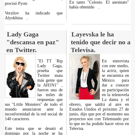
En tanto "Colosio. El asesinato"
precisó Pyotr.
había obtenido
...
Verzilov ha indicado que
Alyokhina
...
Lady Gaga
Layevska le ha
"descansa en paz"
tenido que decir no a
en Twitter.
Televisa.
"El TT ´Rip
En entrevista
Lady Gaga,
con este medio,
prueba que
la actriz, quien
Twitter mata
se encuentra en
más gente que
México para
la AH1N1" ,
dar a conocer
fueron una de
su participación
las miles de
en la telenovela
respuestas que
La dama y el
sus "Little Monsters" de todo el
obrero, que saldrá al aire en
mundo anunciaron ante la
Estados Unidos el próximo 27 de
inconformidad de la red social de
junio, dijo que por el momento sus
140 caracteres.
proyectos son con Telemundo por
lo que no ha podido hacer otros en
Este tema que se desató el
Televisa.
domingo por la noche se ha