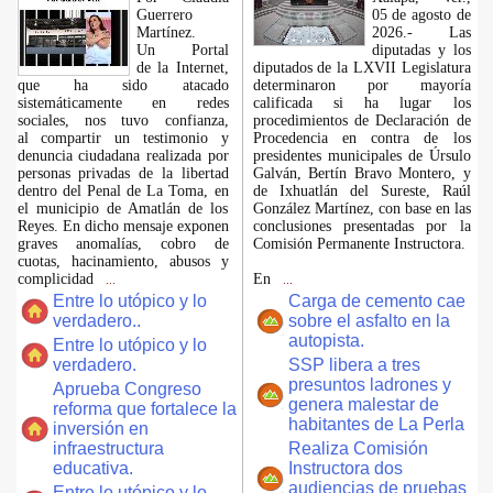
Guerrero
05 de agosto de
Martínez.
2026.- Las
​Un Portal
diputadas y los
de la Internet,
diputados de la LXVII Legislatura
que ha sido atacado
determinaron por mayoría
sistemáticamente en redes
calificada si ha lugar los
sociales, nos tuvo confianza,
procedimientos de Declaración de
al compartir un testimonio y
Procedencia en contra de los
denuncia ciudadana realizada por
presidentes municipales de Úrsulo
personas privadas de la libertad
Galván, Bertín Bravo Montero, y
dentro del Penal de La Toma, en
de Ixhuatlán del Sureste, Raúl
el municipio de Amatlán de los
González Martínez, con base en las
Reyes. En dicho mensaje exponen
conclusiones presentadas por la
graves anomalías, cobro de
Comisión Permanente Instructora.
cuotas, hacinamiento, abusos y
complicidad
En
...
...
Entre lo utópico y lo
Carga de cemento cae
verdadero..
sobre el asfalto en la
autopista.
Entre lo utópico y lo
verdadero.
SSP libera a tres
presuntos ladrones y
Aprueba Congreso
genera malestar de
reforma que fortalece la
habitantes de La Perla
inversión en
infraestructura
Realiza Comisión
educativa.
Instructora dos
audiencias de pruebas
Entre lo utópico y lo