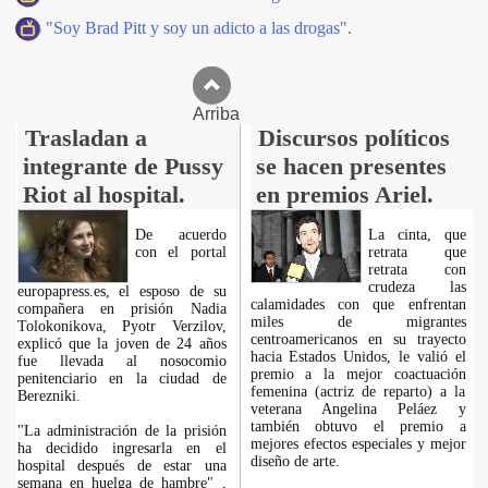
"Soy Brad Pitt y soy un adicto a las drogas".
Arriba
Trasladan a
Discursos políticos
integrante de Pussy
se hacen presentes
Riot al hospital.
en premios Ariel.
De acuerdo
La cinta, que
con el portal
retrata que
retrata con
crudeza las
europapress.es, el esposo de su
calamidades con que enfrentan
compañera en prisión Nadia
miles de migrantes
Tolokonikova, Pyotr Verzilov,
centroamericanos en su trayecto
explicó que la joven de 24 años
hacia Estados Unidos, le valió el
fue llevada al nosocomio
premio a la mejor coactuación
penitenciario en la ciudad de
femenina (actriz de reparto) a la
Berezniki.
veterana Angelina Peláez y
también obtuvo el premio a
"La administración de la prisión
mejores efectos especiales y mejor
ha decidido ingresarla en el
diseño de arte.
hospital después de estar una
semana en huelga de hambre" ,