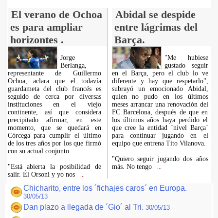
El verano de Ochoa
Abidal se despide
es para ampliar
entre lágrimas del
horizontes .
Barça.
Jorge
"Me hubiese
Berlanga,
gustado seguir
representante de Guillermo
en el Barça, pero el club lo ve
Ochoa, aclara que el todavía
diferente y hay que respetarlo",
guardameta del club francés es
subrayó un emocionado Abidal,
seguido de cerca por diversas
quien no pudo en los últimos
instituciones en el viejo
meses arrancar una renovación del
continente, así que considera
FC Barcelona, después de que en
precipitado afirmar, en este
los últimos años haya perdido el
momento, que se quedará en
que cree la entidad ´nivel Barça´
Córcega para cumplir el último
para continuar jugando en el
de los tres años por los que firmó
equipo que entrena Tito Vilanova.
con su actual conjunto.
"Quiero seguir jugando dos años
"Está abierta la posibilidad de
más. No tengo
...
salir. Él Orsoni y yo nos
...
Chicharito, entre los ´fichajes caros´ en Europa.
30/05/13
Dan plazo a llegada de ´Gio´ al Tri.
30/05/13