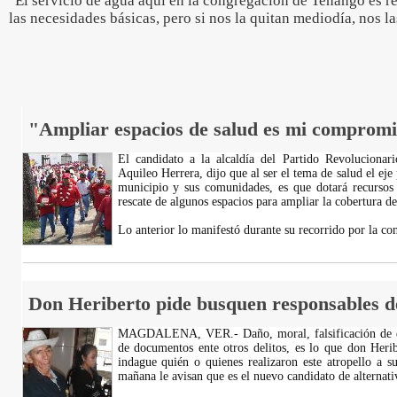
"El servicio de agua aquí en la congregación de Tenango es reg
las necesidades básicas, pero si nos la quitan mediodía, nos la
"Ampliar espacios de salud es mi compromi
El candidato a la alcaldía del Partido Revolucionario
Aquileo Herrera, dijo que al ser el tema de salud el eje
municipio y sus comunidades, es que dotará recursos 
rescate de algunos espacios para ampliar la cobertura de
Lo anterior lo manifestó durante su recorrido por la c
Don Heriberto pide busquen responsables d
MAGDALENA, VER.- Daño, moral, falsificación de do
de documentos ente otros delitos, es lo que don Heri
indague quién o quienes realizaron este atropello a s
mañana le avisan que es el nuevo candidato de alternati