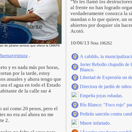
"Yo les llamó los destructore
al frente no han logrado orga
verdaderamente conozca la sit
mandan o lo que quiere, un se
abiertos por doquier sin hace
Acotó.
10/06/13
Nota 106262
jan de pésimo servicio que ofrece la CMAPS
 Buenaventura
.
A cabildo, la municipalizac
Javier Rebollo chapulín de l
eto y es nada más por horas,
Blanco.
ortan por la tarde, estoy
Libertad de Expresión un d
os anuales y ahora tengo que
cara el agua en todo el Estado
Directora de jardín de niño
abitante de la calle sur 4
Empeña joyas robadas.
Río Blanco: "Foco rojo" par
o así como 20 pesos, pero el
Pedirán sanción contra cand
tes no era así ahora no me
te 2.
Muere infartado.