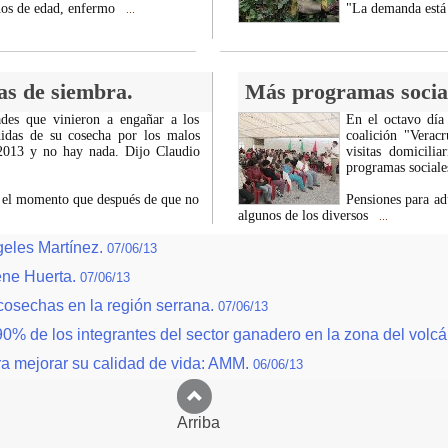
ños de edad, enfermo
"La demanda está p
...
as de siembra.
Más programas social
es que vinieron a engañar a los
En el octavo día
didas de su cosecha por los malos
coalición "Verac
 2013 y no hay nada. Dijo Claudio
visitas domicilia
programas sociale
es el momento que después de que no
Pensiones para ad
algunos de los diversos
...
geles Martínez.
07/06/13
ene Huerta.
07/06/13
e cosechas en la región serrana.
07/06/13
90% de los integrantes del sector ganadero en la zona del volc
ra mejorar su calidad de vida: AMM.
06/06/13
Arriba