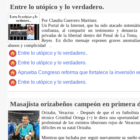
Entre lo utópico y lo verdadero.
Por Claudia Guerrero Martínez.
​Un Portal de la Internet, que ha sido atacado sistemát
confianza, al compartir un testimonio y denuncia 
privadas de la libertad dentro del Penal de La Toma,
Reyes. En dicho mensaje exponen graves anomalías,
abusos y complicidad
...
Entre lo utópico y lo verdadero..
Entre lo utópico y lo verdadero.
Aprueba Congreso reforma que fortalece la inversión en
Entre lo utópico y lo verdadero.
Masajista orizabeños campeón en primera d
Orizaba, Veracruz. - Después de que el ex futbolista
técnico Cristóbal Ortega (+) le diera una oportunidad
profesional de los extintos tiburones rojos de Veracru
difíciles en su natal Orizaba.
Mientras que luchaba por seguir nuevamente su sueño e