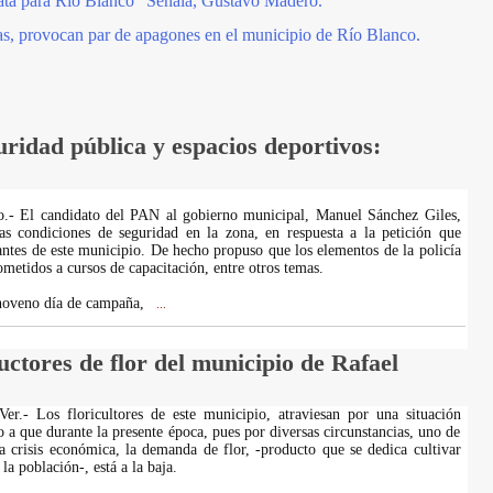
ata para Río Blanco" Señala, Gustavo Madero.
cas, provocan par de apagones en el municipio de Río Blanco.
ridad pública y espacios deportivos:
.- El candidato del PAN al gobierno municipal, Manuel Sánchez Giles,
as condiciones de seguridad en la zona, en respuesta a la petición que
tantes de este municipio. De hecho propuso que los elementos de la policía
metidos a cursos de capacitación, entre otros temas.
 noveno día de campaña,
...
uctores de flor del municipio de Rafael
er.- Los floricultores de este municipio, atraviesan por una situación
 a que durante la presente época, pues por diversas circunstancias, uno de
 la crisis económica, la demanda de flor, -producto que se dedica cultivar
la población-, está a la baja.