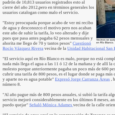
padrón de 10,813 usuarios registrados esto al
cierre del año 2012,pero en términos generales los
usuarios catalogan como malo el servicio.
"Estoy preocupada porque acabo de ver mi recibo
de agua y desconozco el motivo pero nos acaban
este año de subir la tarifa, lo veo alterado y dije
pues que pasa antes pagaba 62 pesos mensuales y
Vecinos se que
ahorita me llego de 70 y tantos pesos"
Cuestionó
en Río Blanco.
Rocío Vázquez Rivera
vecina de la
Unidad Habitacional San
"El servicio aquí en Río Blanco es malo, porque no está compl
nada más llega el agua a las 11 ó 12 de la mañana y de allí la c
molesto porque anteriormente pagaba un poco más de 600 pes
cubrir una tarifa de 800 pesos, es el lugar donde se paga más 
y aparte no es agua potable"
Expresó Jorge Carranza Áreas
, h
número 8.
"Al año pague más de 800 pesos anuales, si subió la tarifa alg
servicio mejoró considerablemente en los últimos 8 meses, an
puedo quejar"
Señaló Mónica Adames
vecina de la calle orien