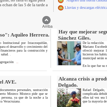
ular, no falta el agua para
"Ángeles una buena candid
s echan de las 5 de la tarde a
Lluvias y descargas eléctri
Arriba
Hay que mejorar segu
so": Aquileo Herrera.
Sánchez Giles.
 Institucional por Ixtaczoquitlán,
De la redacción.
 para el desarrollo y crecimiento del
Mariano Escobedo
financieros para la construcción y
ofreció mejorar l
 salud. .
hicieron los habi
municipal serán so
ongregación
...
En lo que fue su
Alcanza crisis a prod
el AVE.
Delgado.
cumentos personales, sustracción
Rafael Delgado, V
berto Mixteco Mixteco pide que se
complicada debido
u persona, ya que de la noche a la
ellos tal vez sea
va Veracruzana.
que la mayoría de 