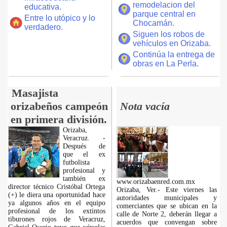
remodelacion del
educativa.
parque central en
Entre lo utópico y lo
Chocamán.
verdadero.
Siguen los robos de
vehículos en Orizaba.
Continúa la entrega de
obras en La Perla.
Masajista
orizabeños campeón
Nota vacía
en primera división.
Orizaba,
Veracruz. -
Después de
que el ex
futbolista
profesional y
también ex
www.orizabaenred.com.mx
director técnico Cristóbal Ortega
Orizaba, Ver.- Este viernes las
(+) le diera una oportunidad hace
autoridades municipales y
ya algunos años en el equipo
comerciantes que se ubican en la
profesional de los extintos
calle de Norte 2, deberán llegar a
tiburones rojos de Veracruz,
acuerdos que convengan sobre