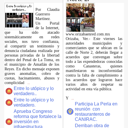
Por Claudia
Guerrero
Martínez.
​Un Portal
de la Internet,
que ha sido atacado
www.orizabaenred.com.mx
sistemáticamente en redes
Orizaba, Ver.- Este viernes las
sociales, nos tuvo confianza,
autoridades municipales y
al compartir un testimonio y
comerciantes que se ubican en la
denuncia ciudadana realizada por
calle de Norte 2, deberán llegar a
personas privadas de la libertad
acuerdos que convengan sobre
dentro del Penal de La Toma, en
todo a las expendedoras conocidas
el municipio de Amatlán de los
como Canasteras, quienes
Reyes. En dicho mensaje exponen
manifestaron su inconformidad
graves anomalías, cobro de
contra la falta de cumplimiento a
cuotas, hacinamiento, abusos y
los acuerdos que lograron hace
complicidad
...
varios años de respetar su
Entre lo utópico y lo
actividad en esta vía pública.
verdadero..
Y
...
Entre lo utópico y lo
Participa La Perla en
verdadero.
reunión con
Aprueba Congreso
restauranteros de
reforma que fortalece la
CANIRAC.
inversión en
Derriban obra de
infraestructura