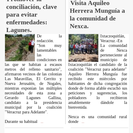
Visita Aquileo
conciliación, clave
Herrera Munguía a
para evitar
la comunidad de
enfermedades:
Nexca.
Lagunes.
De la
Ixtaczoquitlán,
redacción.
Veracruz.-En
"Son muy
La comunidad
lamentables
de Nexca
las
perteneciente al
condiciones en
municipio de
las que se habitan a escasos
Ixtaczoquitlán el candidato de la
metros del relleno sanitario",
coalición "Veracruz para adelante"
afirmaron vecinos de las colonias
Aquileo Herrera Munguía fue
Las Maravillas, El Cerrito y
recibido este miércoles por
Nueva Jerusalén, de Nogales,
habitantes de dicha congregación
mientras exponían las múltiples
donde de forma afable escuchó sus
necesidades de esta zona a
peticiones y sugerencias, los
Gerardo Lagunes Gallina,
pobladores lo recibieron
candidato a la presidencia
amablemente dándole la
municipal por la coalición
bienvenida.
"Veracruz para Adelante".
Nexca es una comunidad rural
Durante su habitual
donde
...
...