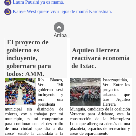
Laura Pausini ya es mamá.
Kanye West quiere vivir lejos de mamá Kardashian.
Arriba
El proyecto de
gobierno es
Aquileo Herrera
incluyente,
reactivará economía
gobernare para
de Ixtac.
todos: AMM.
Río Blanco,
Ixtaczoquitlán,
Ver.- "Mi
Ver.- Entre los
gobierno será
proyectos
incluyente y
urbanos que
será una
trae Aquileo
presidenta
Herrera
municipal sin distinción de
Munguía, candidato de la coalición
colores, voy a trabajar por mi
Veracruz para Adelante, esta la
municipio, es mi compromiso
construcción de la Macroplaza
para continuar con el desarrollo
Ixtac que albergará además de una
de una ciudad que día a día
plazoleta, espacios de recreación y
crece" señalo la candidata a la
áreas de esparcimiento.