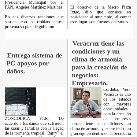
Presidencia Municipal por el
PAN, Ángeles Martínez Martínez.
El objetivo de la Macro Plaza
Ixtac, dijo que consiste en
En sus diversas reuniones que
posicionar al municipio, al contar
sostiene con los rioblanquenses,
este lugar con fuentes danzantes
presenta su plan de gobierno
...
...
Veracruz tiene las
condiciones y un
Entrega sistema de
clima de armonía
PC apoyos por
para la creación de
daños.
negocios:
Empresario.
Córdoba, Ver.-
Veracruz es uno
de los estados
con mayores
oportunidades
para la creación
ZONGOLICA, VER.- De
de empresas
acuerdo a los daños que sufrieron
porque tiene las condiciones, un
las casas y familias con la llegad
clima de armonía y, sobre todo, un
de la tormenta tropical "Barry" el
gran equipo dentro de la Secretaría