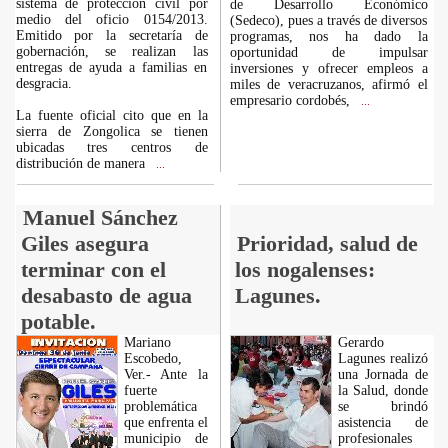
sistema de protección civil por
de Desarrollo Económico
medio del oficio 0154/2013.
(Sedeco), pues a través de diversos
Emitido por la secretaría de
programas, nos ha dado la
gobernación, se realizan las
oportunidad de impulsar
entregas de ayuda a familias en
inversiones y ofrecer empleos a
desgracia.
miles de veracruzanos, afirmó el
empresario cordobés,
...
La fuente oficial cito que en la
sierra de Zongolica se tienen
ubicadas tres centros de
distribución de manera
...
Manuel Sánchez
Giles asegura
Prioridad, salud de
terminar con el
los nogalenses:
desabasto de agua
Lagunes.
potable.
Mariano
Gerardo
Escobedo,
Lagunes realizó
Ver.- Ante la
una Jornada de
fuerte
la Salud, donde
problemática
se brindó
que enfrenta el
asistencia de
municipio de
profesionales