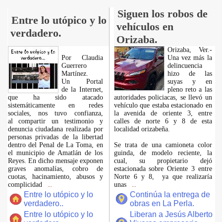
Siguen los robos de
Entre lo utópico y lo
vehículos en
verdadero.
Orizaba.
Orizaba, Ver.-
Por Claudia
Una vez más la
Guerrero
delincuencia
Martínez.
hizo de las
​Un Portal
suyas y en
de la Internet,
pleno reto a las
que ha sido atacado
autoridades policiacas, se llevó un
sistemáticamente en redes
vehículo que estaba estacionado en
sociales, nos tuvo confianza,
la avenida de oriente 3, entre
al compartir un testimonio y
calles de norte 6 y 8 de esta
denuncia ciudadana realizada por
localidad orizabeña.
personas privadas de la libertad
dentro del Penal de La Toma, en
Se trata de una camioneta color
el municipio de Amatlán de los
guinda, de modelo reciente, la
Reyes. En dicho mensaje exponen
cual, su propietario dejó
graves anomalías, cobro de
estacionada sobre Oriente 3 entre
cuotas, hacinamiento, abusos y
Norte 6 y 8, ya que realizaría
complicidad
unas
...
...
Entre lo utópico y lo
Continúa la entrega de
verdadero..
obras en La Perla.
Entre lo utópico y lo
Liberan a Jesús Alberto