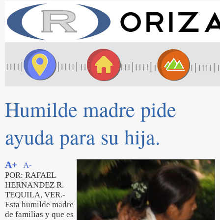
Humilde madre pide
ayuda para su hija.
A+
A-
POR: RAFAEL
HERNANDEZ R.
TEQUILA, VER.-
Esta humilde madre
de familias y que es