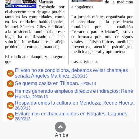
Mariano
de la medicina
Escobedo por
a nogalenses.
el abastecimiento de agua potable
tanto en las comunidades, como
La jornada médica organizada por
en las unidades habitacionales,
el candidato a la presidencia
Manuel Sánchez Giles candidato
municipal por la coalición
a la presidencia municipal de éste
"Veracruz para Adelante", estuvo
lugar, ha manifestado dar una
conformada por toma de signos
solución inmediata a éste añejo
vitales, análisis clínicos, medicina
problema al entrar en mandato.
preventiva, atención psicológica,
medicina general y optometría.
El candidato blanquiazul asegura
que
Las actividades
...
...
El voto no se condiciona, debemos evitar chantajes
señala Ángeles Martínez.
29/06/13
Se quema casita en Tlilapan.
29/06/13
Hemos generado empleos directos e indirectos: René
Huerta.
29/06/13
Respaldaremos la cultura en Mendoza: Reene Huerta.
28/06/13
Evitaremos encharcamientos en Nogales: Lagunes.
28/06/13
Arriba