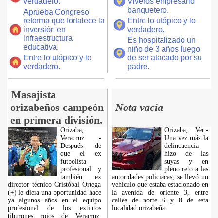
verdadero.
Viveros empresario
banquetero.
Aprueba Congreso
reforma que fortalece la
Entre lo utópico y lo
inversión en
verdadero.
infraestructura
Es hospitalizado un
educativa.
niño de 3 años luego
Entre lo utópico y lo
de ser atacado por su
verdadero.
padre.
Masajista
orizabeños campeón
Nota vacía
en primera división.
Orizaba,
Orizaba, Ver.-
Veracruz. -
Una vez más la
Después de
delincuencia
que el ex
hizo de las
futbolista
suyas y en
profesional y
pleno reto a las
también ex
autoridades policiacas, se llevó un
director técnico Cristóbal Ortega
vehículo que estaba estacionado en
(+) le diera una oportunidad hace
la avenida de oriente 3, entre
ya algunos años en el equipo
calles de norte 6 y 8 de esta
profesional de los extintos
localidad orizabeña.
tiburones rojos de Veracruz,