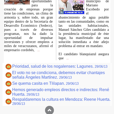
oportunidades
municipio de
para la
Mariano
creación de empresas porque
Escobedo por
tiene las condiciones, un clima de
el
armonía y, sobre todo, un gran
abastecimiento de agua potable
equipo dentro de la Secretaría de
tanto en las comunidades, como en
Desarrollo Económico (Sedeco),
las unidades habitacionales,
pues a través de diversos
Manuel Sánchez Giles candidato a
programas, nos ha dado la
la presidencia municipal de éste
oportunidad de impulsar
lugar, ha manifestado dar una
inversiones y ofrecer empleos a
solución inmediata a éste añejo
miles de veracruzanos, afirmó el
problema al entrar en mandato.
empresario cordobés,
...
El candidato blanquiazul asegura
que
...
Prioridad, salud de los nogalenses: Lagunes.
29/06/13
El voto no se condiciona, debemos evitar chantajes
señala Ángeles Martínez.
29/06/13
Se quema casita en Tlilapan.
29/06/13
Hemos generado empleos directos e indirectos: René
Huerta.
29/06/13
Respaldaremos la cultura en Mendoza: Reene Huerta.
28/06/13