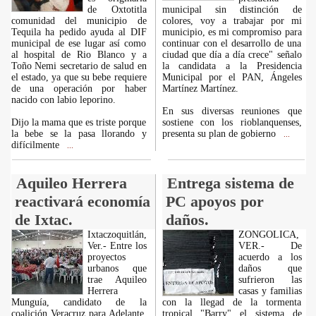
de Oxtotitla
municipal sin distinción de
comunidad del municipio de
colores, voy a trabajar por mi
Tequila ha pedido ayuda al DIF
municipio, es mi compromiso para
municipal de ese lugar así como
continuar con el desarrollo de una
al hospital de Rio Blanco y a
ciudad que día a día crece" señalo
Toño Nemi secretario de salud en
la candidata a la Presidencia
el estado, ya que su bebe requiere
Municipal por el PAN, Ángeles
de una operación por haber
Martínez Martínez.
nacido con labio leporino.
En sus diversas reuniones que
Dijo la mama que es triste porque
sostiene con los rioblanquenses,
la bebe se la pasa llorando y
presenta su plan de gobierno
...
difícilmente
...
Aquileo Herrera
Entrega sistema de
reactivará economía
PC apoyos por
de Ixtac.
daños.
Ixtaczoquitlán,
ZONGOLICA,
Ver.- Entre los
VER.- De
proyectos
acuerdo a los
urbanos que
daños que
trae Aquileo
sufrieron las
Herrera
casas y familias
Munguía, candidato de la
con la llegad de la tormenta
coalición Veracruz para Adelante,
tropical "Barry" el sistema de