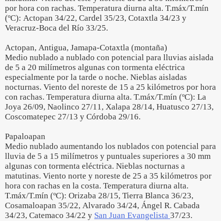
por hora con rachas. Temperatura diurna alta. T.máx/T.mín
(ºC): Actopan 34/22, Cardel 35/23, Cotaxtla 34/23 y
Veracruz-Boca del Río 33/25.
Actopan, Antigua, Jamapa-Cotaxtla (montaña)
Medio nublado a nublado con potencial para lluvias aislada
de 5 a 20 milímetros algunas con tormenta eléctrica
especialmente por la tarde o noche. Nieblas aisladas
nocturnas. Viento del noreste de 15 a 25 kilómetros por hora
con rachas. Temperatura diurna alta. T.máx/T.mín (ºC): La
Joya 26/09, Naolinco 27/11, Xalapa 28/14, Huatusco 27/13,
Coscomatepec 27/13 y Córdoba 29/16.
Papaloapan
Medio nublado aumentando los nublados con potencial para
lluvia de 5 a 15 milímetros y puntuales superiores a 30 mm
algunas con tormenta eléctrica. Nieblas nocturnas a
matutinas. Viento norte y noreste de 25 a 35 kilómetros por
hora con rachas en la costa. Temperatura diurna alta.
T.máx/T.mín (ºC): Orizaba 28/15, Tierra Blanca 36/23,
Cosamaloapan 35/22, Alvarado 34/24, Ángel R. Cabada
34/23, Catemaco 34/22 y
San Juan Evangelista
37/23.