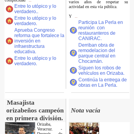
complicidad
...
varios años de respetar su
Entre lo utópico y lo
actividad en esta vía pública.
verdadero..
Y
...
Entre lo utópico y lo
Participa La Perla en
verdadero.
reunión con
Aprueba Congreso
restauranteros de
reforma que fortalece la
CANIRAC.
inversión en
Derriban obra de
infraestructura
remodelacion del
educativa.
parque central en
Entre lo utópico y lo
Chocamán.
verdadero.
Siguen los robos de
vehículos en Orizaba.
Continúa la entrega de
obras en La Perla.
Masajista
orizabeños campeón
Nota vacía
en primera división.
Orizaba,
Veracruz. -
Después de