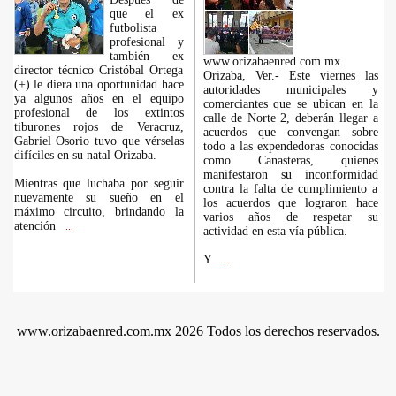
que el ex
futbolista
profesional y
también ex
www.orizabaenred.com.mx
director técnico Cristóbal Ortega
Orizaba, Ver.- Este viernes las
(+) le diera una oportunidad hace
autoridades municipales y
ya algunos años en el equipo
comerciantes que se ubican en la
profesional de los extintos
calle de Norte 2, deberán llegar a
tiburones rojos de Veracruz,
acuerdos que convengan sobre
Gabriel Osorio tuvo que vérselas
todo a las expendedoras conocidas
difíciles en su natal Orizaba.
como Canasteras, quienes
manifestaron su inconformidad
Mientras que luchaba por seguir
contra la falta de cumplimiento a
nuevamente su sueño en el
los acuerdos que lograron hace
máximo circuito, brindando la
varios años de respetar su
atención
...
actividad en esta vía pública.
Y
...
www.orizabaenred.com.mx 2026 Todos los derechos reservados.