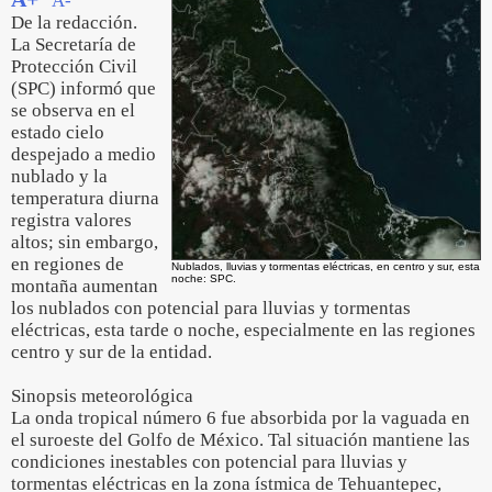
A-
De la redacción.
La Secretaría de
Protección Civil
(SPC) informó que
se observa en el
estado cielo
despejado a medio
nublado y la
temperatura diurna
registra valores
altos; sin embargo,
en regiones de
Nublados, lluvias y tormentas eléctricas, en centro y sur, esta
noche: SPC.
montaña aumentan
los nublados con potencial para lluvias y tormentas
eléctricas, esta tarde o noche, especialmente en las regiones
centro y sur de la entidad.
Sinopsis meteorológica
La onda tropical número 6 fue absorbida por la vaguada en
el suroeste del Golfo de México. Tal situación mantiene las
condiciones inestables con potencial para lluvias y
tormentas eléctricas en la zona ístmica de Tehuantepec,