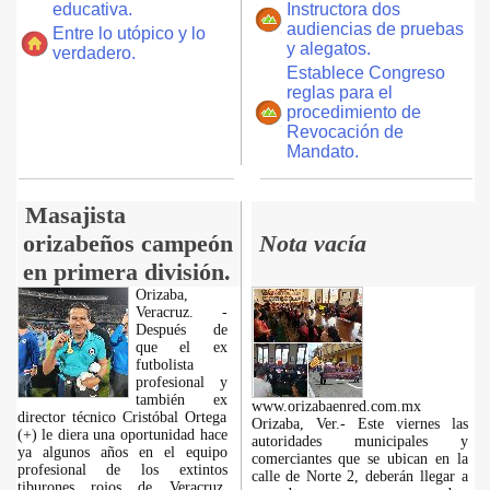
educativa.
Instructora dos
audiencias de pruebas
Entre lo utópico y lo
y alegatos.
verdadero.
Establece Congreso
reglas para el
procedimiento de
Revocación de
Mandato.
Masajista
orizabeños campeón
Nota vacía
en primera división.
Orizaba,
Veracruz. -
Después de
que el ex
futbolista
profesional y
también ex
www.orizabaenred.com.mx
director técnico Cristóbal Ortega
Orizaba, Ver.- Este viernes las
(+) le diera una oportunidad hace
autoridades municipales y
ya algunos años en el equipo
comerciantes que se ubican en la
profesional de los extintos
calle de Norte 2, deberán llegar a
tiburones rojos de Veracruz,