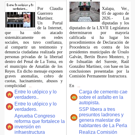
Por Claudia
Xalapa, Ver.,
Guerrero
05 de agosto de
Martínez.
2026.- Las
​Un Portal
diputadas y los
de la Internet,
diputados de la LXVII Legislatura
que ha sido atacado
determinaron por mayoría
sistemáticamente en redes
calificada si ha lugar los
sociales, nos tuvo confianza,
procedimientos de Declaración de
al compartir un testimonio y
Procedencia en contra de los
denuncia ciudadana realizada por
presidentes municipales de Úrsulo
personas privadas de la libertad
Galván, Bertín Bravo Montero, y
dentro del Penal de La Toma, en
de Ixhuatlán del Sureste, Raúl
el municipio de Amatlán de los
González Martínez, con base en las
Reyes. En dicho mensaje exponen
conclusiones presentadas por la
graves anomalías, cobro de
Comisión Permanente Instructora.
cuotas, hacinamiento, abusos y
complicidad
En
...
...
Entre lo utópico y lo
Carga de cemento cae
verdadero..
sobre el asfalto en la
autopista.
Entre lo utópico y lo
verdadero.
SSP libera a tres
presuntos ladrones y
Aprueba Congreso
genera malestar de
reforma que fortalece la
habitantes de La Perla
inversión en
infraestructura
Realiza Comisión