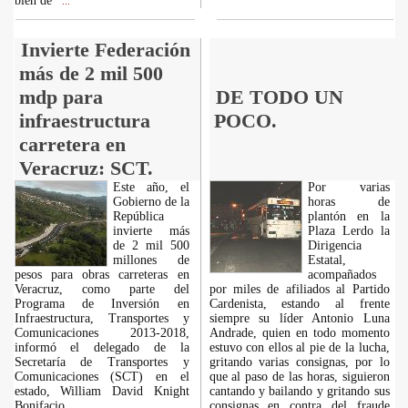
bien de
...
Invierte Federación
más de 2 mil 500
mdp para
DE TODO UN
infraestructura
POCO.
carretera en
Veracruz: SCT.
Este año, el
Por varias
Gobierno de la
horas de
República
plantón en la
invierte más
Plaza Lerdo la
de 2 mil 500
Dirigencia
millones de
Estatal,
pesos para obras carreteras en
acompañados
Veracruz, como parte del
por miles de afiliados al Partido
Programa de Inversión en
Cardenista, estando al frente
Infraestructura, Transportes y
siempre su líder Antonio Luna
Comunicaciones 2013-2018,
Andrade, quien en todo momento
informó el delegado de la
estuvo con ellos al pie de la lucha,
Secretaría de Transportes y
gritando varias consignas, por lo
Comunicaciones (SCT) en el
que al paso de las horas, siguieron
estado, William David Knight
cantando y bailando y gritando sus
Bonifacio.
consignas en contra del fraude