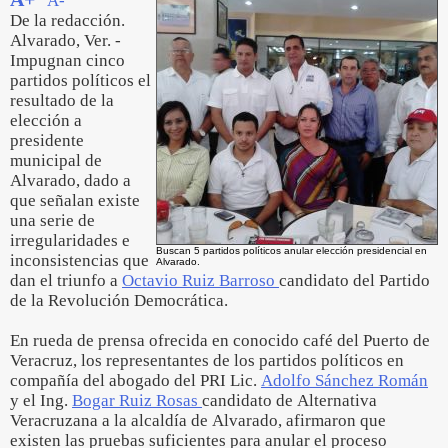
A-
De la redacción.
Alvarado, Ver. -
Impugnan cinco
partidos políticos el
resultado de la
elección a
presidente
municipal de
Alvarado, dado a
que señalan existe
una serie de
irregularidades e
Buscan 5 partidos políticos anular elección presidencial en
inconsistencias que
Alvarado.
dan el triunfo a
Octavio Ruiz Barroso
candidato del Partido
de la Revolución Democrática.
En rueda de prensa ofrecida en conocido café del Puerto de
Veracruz, los representantes de los partidos políticos en
compañía del abogado del PRI Lic.
Adolfo Sánchez Román
y el Ing.
Bogar Ruiz Rosas
candidato de Alternativa
Veracruzana a la alcaldía de Alvarado, afirmaron que
existen las pruebas suficientes para anular el proceso