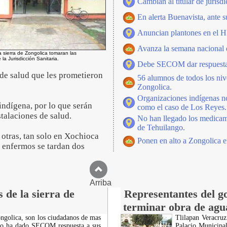
Cambian al titular de jurisdi
En alerta Buenavista, ante 
Anuncian plantones en el H
Avanza la semana nacional 
a sierra de Zongolica tomaran las
 la Jurisdicción Sanitaria.
Debe SECOM dar respuesta a
a de salud que les prometieron
56 alumnos de todos los nive
Zongolica.
Organizaciones indígenas no
ndígena, por lo que serán
como el caso de Los Reyes.
talaciones de salud.
No han llegado los medicame
de Tehuilango.
 otras, tan solo en Xochioca
Ponen en alto a Zongolica 
r enfermos se tardan dos
Arriba
de la sierra de
Representantes del g
terminar obra de agua
ongolica, son los ciudadanos de mas
Tlilapan Veracruz
 no ha dado SECOM respuesta a sus
Palacio Municipal