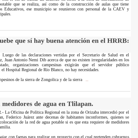
potable que se realiza, así como de la construcción de aulas que tiene
os Educativos, ese municipio se reunieron con personal de la CAEV y
ipales.
ebe que sí hay buena atención en el HRRB:
- Luego de las declaraciones vertidas por el Secretario de Salud en el
z, Juan Antonio Nemi Dib acerca de que no existen irregularidades en los
estado, organizaciones campesinas exigirán que el servidor público
el Hospital Regional de Río Blanco, no hay necesidades.
pesinos de la sierra de Zongolica y de la sierra
...
a medidores de agua en Tlilapan.
a Oficina de Política Regional en la zona de Orizaba intercedió por el
an, Federico Juárez ante decenas de habitantes inconformes, quienes se
 colocación de la red de agua potable si es que esta requiere de medidores
milia.
bajar con faenas para realizar un proyecto con el cual pretenden cobrarnos