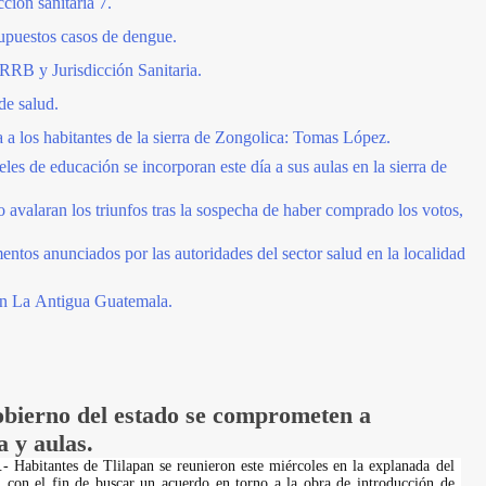
cción sanitaria 7.
supuestos casos de dengue.
RRB y Jurisdicción Sanitaria.
de salud.
 los habitantes de la sierra de Zongolica: Tomas López.
les de educación se incorporan este día a sus aulas en la sierra de
 avalaran los triunfos tras la sospecha de haber comprado los votos,
ntos anunciados por las autoridades del sector salud en la localidad
en La Antigua Guatemala.
obierno del estado se comprometen a
 y aulas.
.- Habitantes de Tlilapan se reunieron este miércoles en la explanada del
 con el fin de buscar un acuerdo en torno a la obra de introducción de