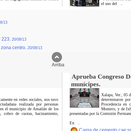
el uso del
...
8/13
y 223.
20/08/13
 zona centro.
20/08/13
Arriba
Aprueba Congreso Dec
munícipes.
Xalapa, Ver., 05 
icamente en redes sociales, nos tuvo
determinaron por
ciudadana realizada por personas
Procedencia en c
 en el municipio de Amatlán de los
Montero, y de Ixh
 cobro de cuotas, hacinamiento,
presentadas por la Comisión Permanen
En
...
Carga de cemento cae sobr