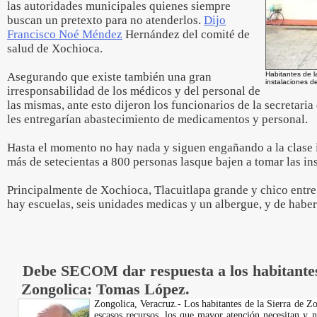
las autoridades municipales quienes siempre
buscan un pretexto para no atenderlos.
Dijo
Francisco Noé Méndez
Hernández del comité de
salud de Xochioca.
Asegurando que existe también una gran
Habitantes de l
instalaciones de
irresponsabilidad de los médicos y del personal de
las mismas, ante esto dijeron los funcionarios de la secretari
les entregarían abastecimiento de medicamentos y personal.
Hasta el momento no hay nada y siguen engañando a la clase i
más de setecientas a 800 personas lasque bajen a tomar las ins
Principalmente de Xochioca, Tlacuitlapa grande y chico entre
hay escuelas, seis unidades medicas y un albergue, y de habe
Debe SECOM dar respuesta a los habitantes 
Zongolica: Tomas López.
Zongolica, Veracruz.- Los habitantes de la Sierra de Z
escasos recursos, los que mayor atención necesitan y