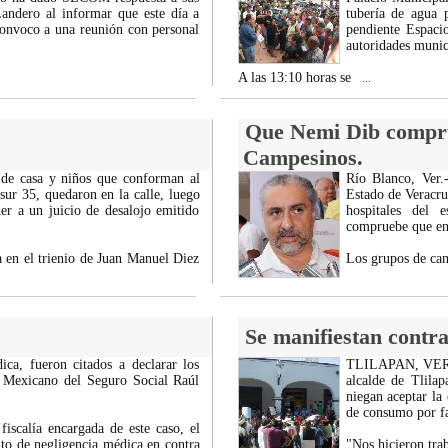
andero al informar que este día a
tubería de agua 
convoco a una reunión con personal
pendiente Espaci
autoridades munic
A las 13:10 horas se
...
Que Nemi Dib compru
Campesinos.
de casa y niños que conforman al
Río Blanco, Ver.
sur 35, quedaron en la calle, luego
Estado de Veracru
der a un juicio de desalojo emitido
hospitales del 
compruebe que en 
a en el trienio de Juan Manuel Diez
Los grupos de cam
Se manifiestan contr
a, fueron citados a declarar los
TLILAPAN, VER.- L
to Mexicano del Seguro Social Raúl
alcalde de Tlilap
niegan aceptar la
de consumo por fa
iscalía encargada de este caso, el
ito de negligencia médica en contra
"Nos hicieron tra