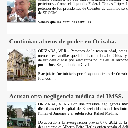
peticiones afirmo el diputado Federal Tomas López L
petición de los presidentes de Comités de caminos se 
de SECOM.
Señalo que las humildes familias
...
Continúan abusos de poder en Orizaba.
ORIZABA, VER.- Personas de la tercera edad, amas 
menos tres familias que habitaban en la calle Cidosa y 
de ser desalojadas por elementos policiales, al respon
por el Juez Segundo de lo Civil.
Este juicio fue iniciado por el ayuntamiento de Orizab
Francos
...
Acusan otra negligencia médica del IMSS.
ORIZABA, VER.- Por una presunta negligencia médic
directivos del Hospital de Especialidades del Institu
Pimentel Jiménez y el subdirector Rafael Medina.
De acuerdo a la averiguación previa 077/ 2012 de la f
denunciante es Alberto Brito Herles quien señala el del