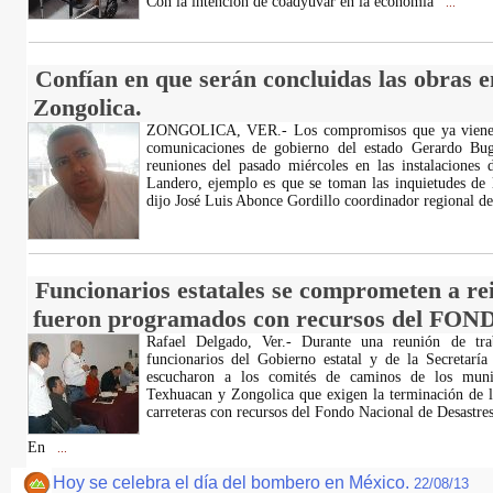
Con la intención de coadyuvar en la economía
...
Confían en que serán concluidas las obras en
Zongolica.
ZONGOLICA, VER.- Los compromisos que ya viene re
comunicaciones de gobierno del estado Gerardo Buga
reuniones del pasado miércoles en las instalaciones
Landero, ejemplo es que se toman las inquietudes de l
dijo José Luis Abonce Gordillo coordinador regional de
Funcionarios estatales se comprometen a re
fueron programados con recursos del FON
Rafael Delgado, Ver.- Durante una reunión de trab
funcionarios del Gobierno estatal y de la Secretarí
escucharon a los comités de caminos de los muni
Texhuacan y Zongolica que exigen la terminación de lo
carreteras con recursos del Fondo Nacional de Desast
En
...
Hoy se celebra el día del bombero en México.
22/08/13