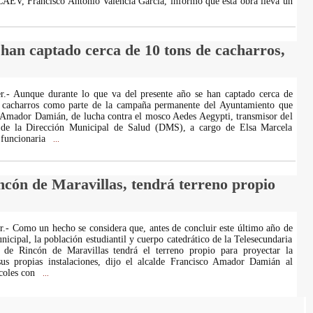
 CAEV, Francisco Antonio Valencia García, informó que esta obra lleva un
 han captado cerca de 10 tons de cacharros,
er.- Aunque durante lo que va del presente año se han captado cerca de
e cacharros como parte de la campaña permanente del Ayuntamiento que
 Amador Damián, de lucha contra el mosco Aedes Aegypti, transmisor del
 de la Dirección Municipal de Salud (DMS), a cargo de Elsa Marcela
 funcionaria
...
ncón de Maravillas, tendrá terreno propio
er.- Como un hecho se considera que, antes de concluir este último año de
icipal, la población estudiantil y cuerpo catedrático de la Telesecundaria
de Rincón de Maravillas tendrá el terreno propio para proyectar la
sus propias instalaciones, dijo el alcalde Francisco Amador Damián al
rcoles con
...