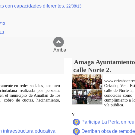
as con capacidades diferentes.
22/08/13
/13
/13
Arriba
Amaga Ayuntamiento c
calle Norte 2.
www.orizabaenre
icamente en redes sociales, nos tuvo
Orizaba, Ver.- Es
ciudadana realizada por personas
calle de Norte 2,
 en el municipio de Amatlán de los
conocidas como C
 cobro de cuotas, hacinamiento,
cumplimiento a lo
vía pública.
Y
...
Participa La Perla en r
 infraestructura educativa.
Derriban obra de remode