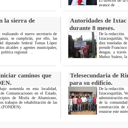
El director de la
avance de
...
 la sierra de
Autoridades de Ixtac
durante 8 meses.
alizando el nuevo secretario de
De la redacción.
nza, se cumplirán, por ello, las
Ixtaczoquitlán, V
 del diputado federal Tomas López
diez toneladas d
os alcaldes y agentes municipales;
preside Francisco
 política regional
dengue, a través
...
Muñoz Suárez, la
iniciar caminos que
Telesecundaria de Ri
DEN.
para su edificio.
ajo sostenida en esta localidad,
De la redacción.
a de Comunicaciones en el Estado,
Ixtaczoquitlán, V
cipios de Mixtla de Altamirano,
administración mun
s trabajos de rehabilitación de las
de la comunidad 
res (FONDEN).
construcción de 
reunirse este mié