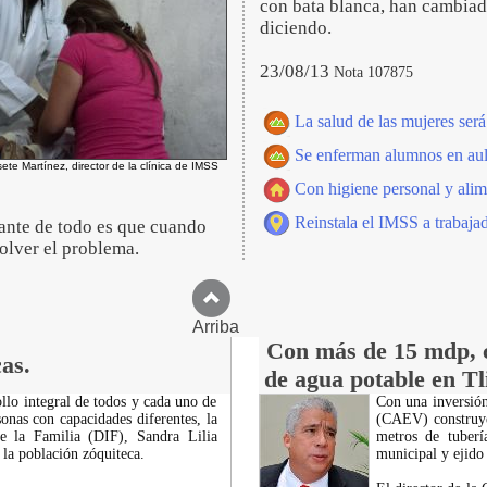
con bata blanca, han cambiad
diciendo.
23/08/13
Nota 107875
La salud de las mujeres ser
Se enferman alumnos en aul
sete Martínez, director de la clínica de IMSS
Con higiene personal y alime
Reinstala el IMSS a trabajad
tante de todo es que cuando
olver el problema.
Arriba
Con más de 15 mdp, 
as.
de agua potable en Tl
llo integral de todos y cada uno de
Con una inversión
sonas con capacidades diferentes, la
(CAEV) construye
de la Familia (DIF), Sandra Lilia
metros de tuberí
la población zóquiteca.
municipal y ejido