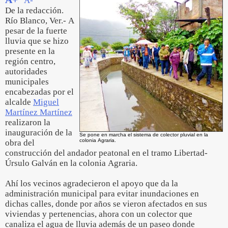
A-
De la redacción.
Río Blanco, Ver.- A
pesar de la fuerte
lluvia que se hizo
presente en la
región centro,
autoridades
municipales
encabezadas por el
alcalde
Miguel
Martínez Martínez
realizaron la
inauguración de la
Se pone en marcha el sistema de colector pluvial en la
colonia Agraria.
obra del
construcción del andador peatonal en el tramo Libertad-
Úrsulo Galván en la colonia Agraria.
Ahí los vecinos agradecieron el apoyo que da la
administración municipal para evitar inundaciones en
dichas calles, donde por años se vieron afectados en sus
viviendas y pertenencias, ahora con un colector que
canaliza el agua de lluvia además de un paseo donde