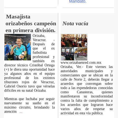
Mandato.
Masajista
orizabeños campeón
Nota vacía
en primera división.
Orizaba,
Veracruz. -
Después de
que el ex
futbolista
profesional y
también ex
www.orizabaenred.com.mx
director técnico Cristóbal Ortega
Orizaba, Ver.- Este viernes las
(+) le diera una oportunidad hace
autoridades municipales y
ya algunos años en el equipo
comerciantes que se ubican en la
profesional de los extintos
calle de Norte 2, deberán llegar a
tiburones rojos de Veracruz,
acuerdos que convengan sobre
Gabriel Osorio tuvo que vérselas
todo a las expendedoras conocidas
difíciles en su natal Orizaba.
como Canasteras, quienes
manifestaron su inconformidad
Mientras que luchaba por seguir
contra la falta de cumplimiento a
nuevamente su sueño en el
los acuerdos que lograron hace
máximo circuito, brindando la
varios años de respetar su
atención
...
actividad en esta vía pública.