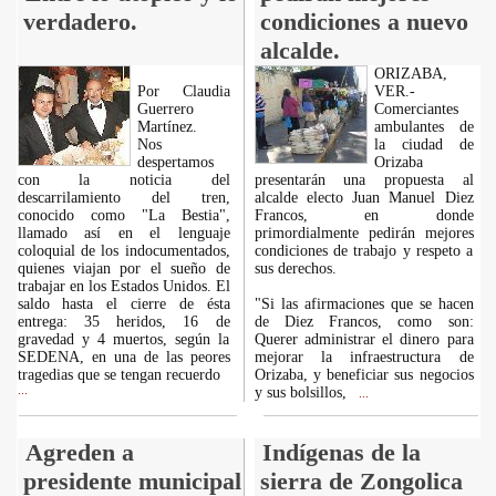
verdadero.
condiciones a nuevo
alcalde.
ORIZABA,
Por Claudia
VER.-
Guerrero
Comerciantes
Martínez.
ambulantes de
Nos
la ciudad de
despertamos
Orizaba
con la noticia del
presentarán una propuesta al
descarrilamiento del tren,
alcalde electo Juan Manuel Diez
conocido como "La Bestia",
Francos, en donde
llamado así en el lenguaje
primordialmente pedirán mejores
coloquial de los indocumentados,
condiciones de trabajo y respeto a
quienes viajan por el sueño de
sus derechos.
trabajar en los Estados Unidos. El
saldo hasta el cierre de ésta
"Si las afirmaciones que se hacen
entrega: 35 heridos, 16 de
de Diez Francos, como son:
gravedad y 4 muertos, según la
Querer administrar el dinero para
SEDENA, en una de las peores
mejorar la infraestructura de
tragedias que se tengan recuerdo
Orizaba, y beneficiar sus negocios
...
y sus bolsillos,
...
Agreden a
Indígenas de la
presidente municipal
sierra de Zongolica