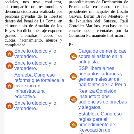
sociales, nos tuvo confianza,
procedimientos de Declaración de
al compartir un testimonio y
Procedencia en contra de los
denuncia ciudadana realizada por
presidentes municipales de Úrsulo
personas privadas de la libertad
Galván, Bertín Bravo Montero, y
dentro del Penal de La Toma, en
de Ixhuatlán del Sureste, Raúl
el municipio de Amatlán de los
González Martínez, con base en las
Reyes. En dicho mensaje exponen
conclusiones presentadas por la
graves anomalías, cobro de
Comisión Permanente Instructora.
cuotas, hacinamiento, abusos y
complicidad
En
...
...
Entre lo utópico y lo
Carga de cemento cae
verdadero..
sobre el asfalto en la
autopista.
Entre lo utópico y lo
verdadero.
SSP libera a tres
presuntos ladrones y
Aprueba Congreso
genera malestar de
reforma que fortalece la
habitantes de La Perla
inversión en
infraestructura
Realiza Comisión
educativa.
Instructora dos
audiencias de pruebas
Entre lo utópico y lo
y alegatos.
verdadero.
Establece Congreso
reglas para el
procedimiento de
Revocación de