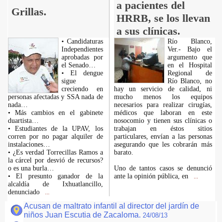
a pacientes del
Grillas.
HRRB, se los llevan
a sus clínicas.
• Candidaturas
Río Blanco,
Independientes
Ver.- Bajo el
aprobadas por
argumento que
el Senado…
en el Hospital
• El dengue
Regional de
sigue
Río Blanco, no
creciendo en
hay un servicio de calidad, ni
personas afectadas y SSA nada de
mucho menos los equipos
nada…
necesarios para realizar cirugías,
• Más cambios en el gabinete
médicos que laboran en este
duartista…
nosocomio y tienen sus clínicas o
• Estudiantes de la UPAV, los
trabajan en éstos sitios
corren por no pagar alquiler de
particulares, envían a las personas
instalaciones…
asegurando que les cobrarán más
• ¿Es verdad Torrecillas Ramos a
barato.
la cárcel por desvió de recursos?
o es una burla…
Uno de tantos casos se denunció
• El presunto ganador de la
ante la opinión pública, en
...
alcaldía de Ixhuatlancillo,
denunciado
...
Acusan de maltrato infantil al director del jardín de
niños Juan Escutia de Zacaloma.
24/08/13