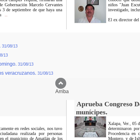
a de Gobernación Marcelo Cervantes
niños "Juan Escu
s 3 de septiembre de que haya una
investigado, inclu
ra
...
El ex director del
.
31/08/13
8/13
domingo.
31/08/13
os veracruzanos.
31/08/13
Arriba
Aprueba Congreso Dec
munícipes.
Xalapa, Ver., 05 
icamente en redes sociales, nos tuvo
determinaron por
ciudadana realizada por personas
Procedencia en c
 en el municipio de Amatlán de los
Montero, y de Ixh