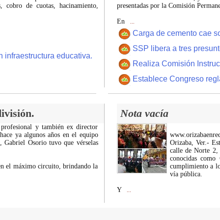
 cobro de cuotas, hacinamiento,
presentadas por la Comisión Permanen
En
...
Carga de cemento cae sobr
SSP libera a tres presun
 infraestructura educativa.
Realiza Comisión Instruc
Establece Congreso regl
ivisión.
Nota vacía
 profesional y también ex director
 hace ya algunos años en el equipo
www.orizabaenre
z, Gabriel Osorio tuvo que vérselas
Orizaba, Ver.- Es
calle de Norte 2,
conocidas como C
n el máximo circuito, brindando la
cumplimiento a lo
vía pública.
Y
...