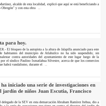
rtínez, alcalde de esta localidad, explicó que aquí se está beneficiando a
o Obregón" y con esta obra
...
ta para hoy.
El bloqueo de la autopista a la altura de Jalapilla anunciado para este
de habitantes del municipio de Atlahuilco no ha sido suspendido; sin
malestar contra autoridades del ayuntamiento de este lugar luego de la
 por el síndico Paulino Ixmatlahua Silvestre, acerca de que los comercios
que habrá vandalismo, durante el
...
a iniciado una serie de investigaciones en
el jardín de niños Juan Escutia, Francisco
l delegado de la SEV en esta demarcación Abraham Ramírez Itehua, dio a
o a la serie de acusaciones que tiene en contra el director del jardín de