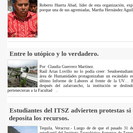
Roberto Huerta Abad, líder de esta organización, exp
porque una de sus agremiadas, Martha Hernández Aguil
Entre lo utópico y lo verdadero.
Por: Claudia Guerrero Martínez.
Raúl Arias Lovillo no lo podía creer: Seudoestudiant
área de Humanidades protagonizaban un escándalo en 
último Informe de Labores al frente de la UV… Es
después del zafarrancho, la institución se deslin
pertenecieran a la Facultad
...
Estudiantes del ITSZ advierten protestas si 
deposita los recursos.
Tequila, Veracruz.- Luego de de que el pasado 31 de
estudiantil del Instituto Tecnológico Superior de Zon