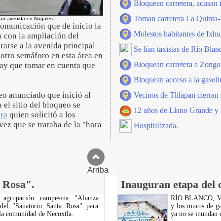
Bloquean carretera, acusan
Toman carretera La Quinta
ean avenida en Nogales.
comunicación que de inicio la
Molestos habitantes de Ixhu
ia con la ampliación del
rarse a la avenida principal
Se lían taxistas de Río Blan
 otro semáforo en esta área en
Bloquean carretera a Zongol
hay que tomar en cuenta que
Bloquean acceso a la gasoli
eo anunciado que inició al
Vecinos de Tlilapan cierran 
el sitio del bloqueo se
12 años de Llano Grande y l
ra
quien solicitó a los
vez que se trataba de la "hora
Hospitalizada.
Arriba
a Rosa".
Inauguran etapa del c
rupación campesina "Alianza
RÍO BLANCO, VER.
 del "Sanatorio Santa Rosa" para
y los muros de ga
 la comunidad de Necoxtla.
ya no se inundan c