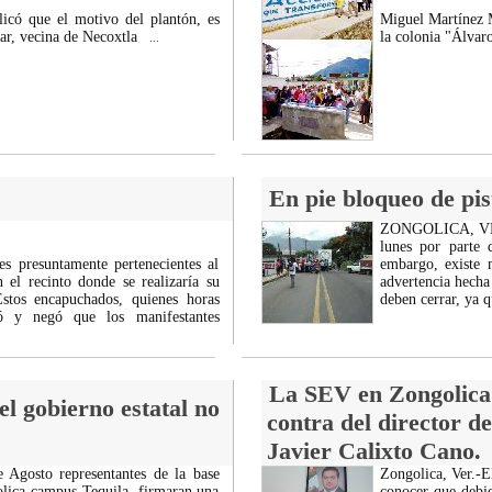
licó que el motivo del plantón, es
Miguel Martínez Ma
ar, vecina de Necoxtla
la colonia "Álvar
...
En pie bloqueo de pis
ZONGOLICA, VER.- 
lunes por parte 
es presuntamente pertenecientes al
embargo, existe 
el recinto donde se realizaría su
advertencia hecha
tos encapuchados, quienes horas
deben cerrar, ya 
dó y negó que los manifestantes
La SEV en Zongolica h
el gobierno estatal no
contra del director d
Javier Calixto Cano.
 Agosto representantes de la base
Zongolica, Ver.-E
golica campus Tequila, firmaran una
conocer que debid