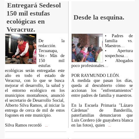
Entregará Sedesol
150 mil estufas
Desde la esquina.
ecológicas en
Veracruz.
• Padres de
De la
familia vs.
redacción.
Maestros…
Tecuanapa,
• Apertura
Ver.- Más de
sospechosa…
150 mil
• Abogados
estufas
poco profesionales…
ecológicas serán entregadas este
año en todo el estado de
POR RAYMUNDO LEÓN.
Veracruz, con lo que se busca
A medida que pasan los días,
mejorar el desarrollo, la salud y
queda al descubierto cómo se
el entorno ecológico en los
accionan los "enfrentamientos"
municipios montañosos, anunció
entre padres de familia y maestros.
el secretario de Desarrollo Social,
Alberto Silva Ramos, al iniciar la
En la Escuela Primaria "Lázaro
entrega de cerca de mil de estos
Cárdenas" de Banderilla,
fogones en este municipio.
paterfamilias denunciaron que
Luis Cordero (de guayabera blanca
Silva Ramos recordó
en las fotos), quien
...
...