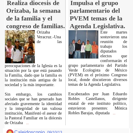
Realiza diocesis de
Impulsa el grupo
Orizaba, la semana
parlamentario del
de la familia y el
PVEM temas de la
congreso de familias.
Agenda Legislativa.
Orizaba
Este martes
Veracruz.-Una
sostuvieron una
de las
reunión de
trabajo los
diputados
electos que
conformarán el
grupo parlamentario del Partido
preocupaciones de la Iglesia es la
Verde Ecologista de México
situación por la que está pasando
(PVEM) en el próximo Congreso
la Familia, dado que la familia es
local, donde discutieron diversos
la institución más antigua de la
temas de la Agenda Legislativa.
sociedad y la más importante.
Encabezados por Juan Eduardo
Sin embargo, los cambios
Robles Castellanos, dirigente
sociales que se han generado han
estatal de este instituto político,
afectado gravemente la identidad
estuvieron presentes: Mónica
y la integridad de tan valiosa
Robles Barajas, diputada
institución, Manifestó el asesor de
...
la Pastoral Familiar en la diócesis
de Orizaba
...
Caleidoscopio.
09/10/13