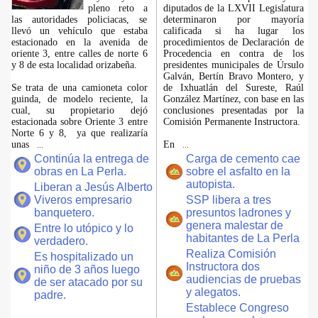
pleno reto a
diputados de la LXVII Legislatura
las autoridades policiacas, se
determinaron por mayoría
llevó un vehículo que estaba
calificada si ha lugar los
estacionado en la avenida de
procedimientos de Declaración de
oriente 3, entre calles de norte 6
Procedencia en contra de los
y 8 de esta localidad orizabeña.
presidentes municipales de Úrsulo
Galván, Bertín Bravo Montero, y
Se trata de una camioneta color
de Ixhuatlán del Sureste, Raúl
guinda, de modelo reciente, la
González Martínez, con base en las
cual, su propietario dejó
conclusiones presentadas por la
estacionada sobre Oriente 3 entre
Comisión Permanente Instructora.
Norte 6 y 8, ya que realizaría
unas
En
...
...
Continúa la entrega de
Carga de cemento cae
obras en La Perla.
sobre el asfalto en la
autopista.
Liberan a Jesús Alberto
Viveros empresario
SSP libera a tres
banquetero.
presuntos ladrones y
genera malestar de
Entre lo utópico y lo
habitantes de La Perla
verdadero.
Realiza Comisión
Es hospitalizado un
Instructora dos
niño de 3 años luego
audiencias de pruebas
de ser atacado por su
y alegatos.
padre.
Establece Congreso