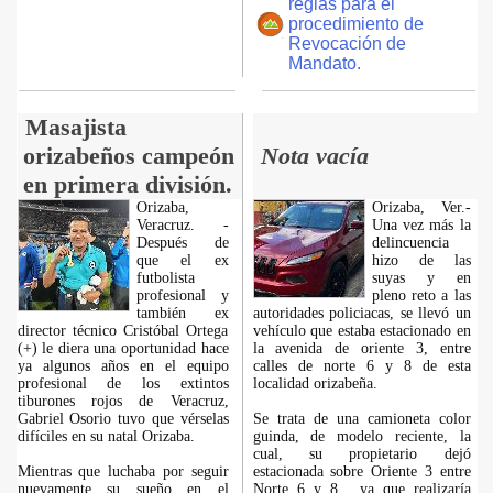
reglas para el
procedimiento de
Revocación de
Mandato.
Masajista
orizabeños campeón
Nota vacía
en primera división.
Orizaba,
Orizaba, Ver.-
Veracruz. -
Una vez más la
Después de
delincuencia
que el ex
hizo de las
futbolista
suyas y en
profesional y
pleno reto a las
también ex
autoridades policiacas, se llevó un
director técnico Cristóbal Ortega
vehículo que estaba estacionado en
(+) le diera una oportunidad hace
la avenida de oriente 3, entre
ya algunos años en el equipo
calles de norte 6 y 8 de esta
profesional de los extintos
localidad orizabeña.
tiburones rojos de Veracruz,
Gabriel Osorio tuvo que vérselas
Se trata de una camioneta color
difíciles en su natal Orizaba.
guinda, de modelo reciente, la
cual, su propietario dejó
Mientras que luchaba por seguir
estacionada sobre Oriente 3 entre
nuevamente su sueño en el
Norte 6 y 8, ya que realizaría