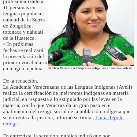
profesionalizado a
16 personas en
lenguas popoluca,
náhuatl de la Sierra
de Zongolica,
totonaca y náhuatl
de la Huasteca.
• En próximas
fechas se realizará
la presentación del
primero vocabulario
en lengua tepehua.
Certifica Veracruz a intérpretes indígenas en materia judicial.
De la redacción.
La Academia Veracruzana de las Lenguas Indígenas (Aveli)
realiza la certificación de intérpretes indígenas en materia
judicial, en respuesta a lo estipulado por las leyes en la
materia, con lo que Veracruz da un gran paso en el
abatimiento del rezago social de la población indígena que
se enfrenta a la justicia, informó su titular,
Lucía Tepole
Ortega
.
En entrevista, la servidora pública indicó que por