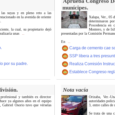
Aprueba Congreso Dec
munícipes.
 las suyas y en pleno reto a las
estacionado en la avenida de oriente
Xalapa, Ver., 05 
.
determinaron por
Procedencia en c
iente, la cual, su propietario dejó
Montero, y de Ixh
ealizaría unas
presentadas por la Comisión Permanen
...
En
...
.
Carga de cemento cae sobr
SSP libera a tres presun
o por su padre.
Realiza Comisión Instruc
Establece Congreso regl
ivisión.
Nota vacía
 profesional y también ex director
Orizaba, Ver.-U
 hace ya algunos años en el equipo
autoridades polici
z, Gabriel Osorio tuvo que vérselas
3, entre calles de
Se trata de una c