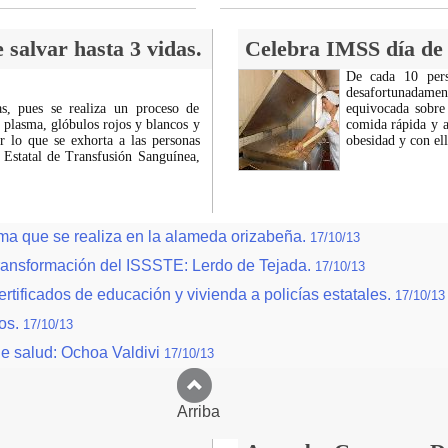
 salvar hasta 3 vidas.
Celebra IMSS día de 
De cada 10 pers
desafortunadam
s, pues se realiza un proceso de
equivocada sobre
 plasma, glóbulos rojos y blancos y
comida rápida y a
or lo que se exhorta a las personas
obesidad y con el
 Estatal de Transfusión Sanguínea,
sma que se realiza en la alameda orizabeña.
17/10/13
a transformación del ISSSTE: Lerdo de Tejada.
17/10/13
ertificados de educación y vivienda a policías estatales.
17/10/13
nos.
17/10/13
de salud: Ochoa Valdivi
17/10/13
Arriba