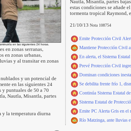
Nautla, Misantla, partes baja
estas condiciones se añade el
tormenta tropical Raymond, en
21/10/13
Nota 108754
Emite Protección Civil Alert
isminuiría en las siguientes 24 horas.
Mantiene Protección Civil al
es en zonas serranas,
os en zonas urbanas,
En alerta, el Sistema Estatal
luvias y al transitar en zonas
Prevé Protección Civil ingres
Dominan condiciones inestab
ia nublados y un potencial de
Se debilita frente frío 1, dis
mente en las siguientes 24
s y puntuales de 50 a 70
Continúa Sistema Estatal de
la, Nautla, Misantla, partes
Sistema Estatal de Protecci
Emite PC Alerta Gris en el n
za y la temperatura diurna
Río Matzinga, ante lluvias e