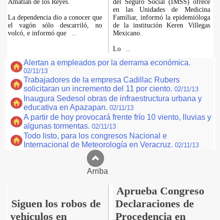
Amatlán de los Reyes.
del Seguro Social (IMSS) ofrece
en las Unidades de Medicina
La dependencia dio a conocer que
Familiar, informó la epidemióloga
el vagón sólo descarriló, no
de la institución Keren Villegas
volcó, e informó que
Mexicano.
...
Lo
...
Alertan a empleados por la derrama económica.
02/11/13
Trabajadores de la empresa Cadillac Rubers
solicitaran un incremento del 11 por ciento.
02/11/13
Inaugura Sedesol obras de infraestructura urbana y
educativa en Apazapan.
02/11/13
A partir de hoy provocará frente frío 10 viento, lluvias y
algunas tormentas.
02/11/13
Todo listo, para los congresos Nacional e
Internacional de Meteorología en Veracruz.
02/11/13
Arriba
Aprueba Congreso
Siguen los robos de
Declaraciones de
vehículos en
Procedencia en