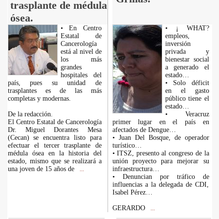
trasplante de médula
ósea.
• En Centro
• ¡ WHAT?
Estatal de
empleos,
Cancerología
inversión
está al nivel de
privada y
los más
bienestar social
grandes
a generado el
hospitales del
estado…
país, pues su unidad de
• Solo déficit
trasplantes es de las más
en el gasto
completas y modernas.
público tiene el
estado…
De la redacción.
• Veracruz
El Centro Estatal de Cancerología
primer lugar en el país en
Dr. Miguel Dorantes Mesa
afectados de Dengue…
(Cecan) se encuentra listo para
• Juan Del Bosque, de operador
efectuar el tercer trasplante de
turístico…
médula ósea en la historia del
• ITSZ, presento al congreso de la
estado, mismo que se realizará a
unión proyecto para mejorar su
una joven de 15 años de
infraestructura…
...
• Denuncian por tráfico de
influencias a la delegada de CDI,
Isabel Pérez…
GERARDO
...