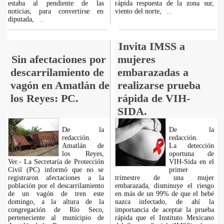
estaba al pendiente de las
rápida respuesta de la zona sur,
noticias, para convertirse en
viento del norte,
...
diputada,
...
Invita IMSS a
Sin afectaciones por
mujeres
descarrilamiento de
embarazadas a
vagón en Amatlán de
realizarse prueba
los Reyes: PC.
rápida de VIH-
SIDA.
De la
De la
redacción.
redacción.
Amatlán de
La detección
los Reyes,
oportuna de
Ver.- La Secretaría de Protección
VIH-Sida en el
Civil (PC) informó que no se
primer
registraron afectaciones a la
trimestre de una mujer
población por el descarrilamiento
embarazada, disminuye el riesgo
de un vagón de tren este
en más de un 99% de que el bebé
domingo, a la altura de la
nazca infectado, de ahí la
congregación de Río Seco,
importancia de aceptar la prueba
perteneciente al municipio de
rápida que el Instituto Mexicano