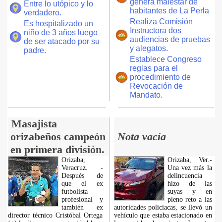
genera malestar de
Entre lo utópico y lo
habitantes de La Perla
verdadero.
Realiza Comisión
Es hospitalizado un
Instructora dos
niño de 3 años luego
audiencias de pruebas
de ser atacado por su
y alegatos.
padre.
Establece Congreso
reglas para el
procedimiento de
Revocación de
Mandato.
Masajista
orizabeños campeón
Nota vacía
en primera división.
Orizaba,
Orizaba, Ver.-
Veracruz. -
Una vez más la
Después de
delincuencia
que el ex
hizo de las
futbolista
suyas y en
profesional y
pleno reto a las
también ex
autoridades policiacas, se llevó un
director técnico Cristóbal Ortega
vehículo que estaba estacionado en