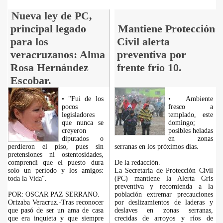
Nueva ley de PC,
principal legado
Mantiene Protección
para los
Civil alerta
veracruzanos: Alma
preventiva por
Rosa Hernández
frente frío 10.
Escobar.
• "Fui de los
• Ambiente
pocos
fresco a
legisladores
templado, este
que nunca se
domingo;
creyeron
posibles heladas
diputados o
en zonas
perdieron el piso, pues sin
serranas en los próximos días.
pretensiones ni ostentosidades,
comprendí que el puesto dura
De la redacción.
solo un período y los amigos:
La Secretaría de Protección Civil
toda la Vida".
(PC) mantiene la Alerta Gris
preventiva y recomienda a la
POR: OSCAR PAZ SERRANO.
población extremar precauciones
Orizaba Veracruz.-Tras reconocer
por deslizamientos de laderas y
que pasó de ser un ama de casa
deslaves en zonas serranas,
que era inquieta y que siempre
crecidas de arroyos y ríos de