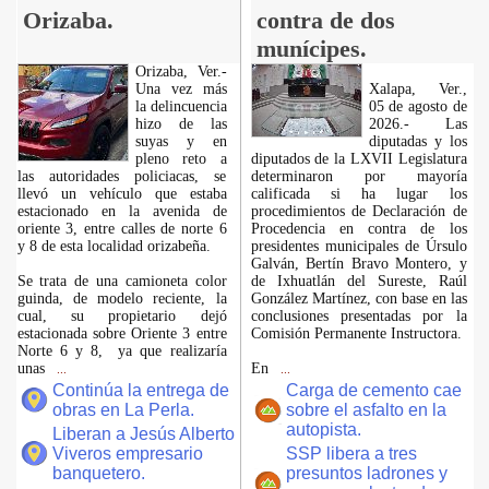
Orizaba.
contra de dos
munícipes.
Orizaba, Ver.-
Una vez más
Xalapa, Ver.,
la delincuencia
05 de agosto de
hizo de las
2026.- Las
suyas y en
diputadas y los
pleno reto a
diputados de la LXVII Legislatura
las autoridades policiacas, se
determinaron por mayoría
llevó un vehículo que estaba
calificada si ha lugar los
estacionado en la avenida de
procedimientos de Declaración de
oriente 3, entre calles de norte 6
Procedencia en contra de los
y 8 de esta localidad orizabeña.
presidentes municipales de Úrsulo
Galván, Bertín Bravo Montero, y
Se trata de una camioneta color
de Ixhuatlán del Sureste, Raúl
guinda, de modelo reciente, la
González Martínez, con base en las
cual, su propietario dejó
conclusiones presentadas por la
estacionada sobre Oriente 3 entre
Comisión Permanente Instructora.
Norte 6 y 8, ya que realizaría
unas
En
...
...
Continúa la entrega de
Carga de cemento cae
obras en La Perla.
sobre el asfalto en la
autopista.
Liberan a Jesús Alberto
Viveros empresario
SSP libera a tres
banquetero.
presuntos ladrones y