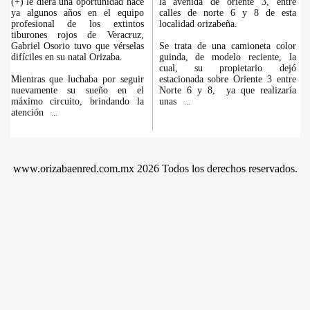
(+) le diera una oportunidad hace
la avenida de oriente 3, entre
ya algunos años en el equipo
calles de norte 6 y 8 de esta
profesional de los extintos
localidad orizabeña.
tiburones rojos de Veracruz,
Gabriel Osorio tuvo que vérselas
Se trata de una camioneta color
difíciles en su natal Orizaba.
guinda, de modelo reciente, la
cual, su propietario dejó
Mientras que luchaba por seguir
estacionada sobre Oriente 3 entre
nuevamente su sueño en el
Norte 6 y 8, ya que realizaría
máximo circuito, brindando la
unas
...
atención
...
www.orizabaenred.com.mx 2026 Todos los derechos reservados.