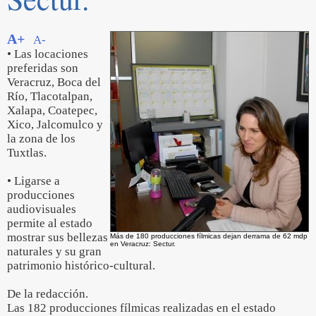
A+
A-
• Las locaciones
preferidas son
Veracruz, Boca del
Río, Tlacotalpan,
Xalapa, Coatepec,
Xico, Jalcomulco y
la zona de los
Tuxtlas.
• Ligarse a
producciones
audiovisuales
permite al estado
mostrar sus bellezas
Más de 180 producciones fílmicas dejan derrama de 62 mdp
en Veracruz: Sectur.
naturales y su gran
patrimonio histórico-cultural.
De la redacción.
Las 182 producciones fílmicas realizadas en el estado