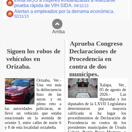
Invita IMSS a mujeres embarazadas a realizarse
prueba rápida de VIH-SIDA.
04/11/13
Alertan a empleados por la derrama económica.
02/11/13
Arriba
Aprueba Congreso
Siguen los robos de
Declaraciones de
vehículos en
Procedencia en
Orizaba.
contra de dos
munícipes.
Orizaba, Ver.-
Una vez más
Xalapa, Ver.,
la delincuencia
05 de agosto de
hizo de las
2026.- Las
suyas y en
diputadas y los
pleno reto a
diputados de la LXVII Legislatura
las autoridades policiacas, se
determinaron por mayoría
llevó un vehículo que estaba
calificada si ha lugar los
estacionado en la avenida de
procedimientos de Declaración de
oriente 3, entre calles de norte 6
Procedencia en contra de los
y 8 de esta localidad orizabeña.
presidentes municipales de Úrsulo