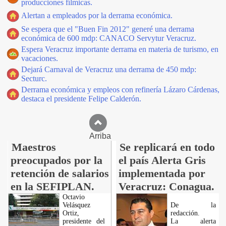
producciones fílmicas.
Alertan a empleados por la derrama económica.
Se espera que el "Buen Fin 2012" generé una derrama
económica de 600 mdp: CANACO Servytur Veracruz.
Espera Veracruz importante derrama en materia de turismo, en
vacaciones.
Dejará Carnaval de Veracruz una derrama de 450 mdp:
Secturc.
Derrama económica y empleos con refinería Lázaro Cárdenas,
destaca el presidente Felipe Calderón.
Arriba
Maestros
Se replicará en todo
preocupados por la
el país Alerta Gris
retención de salarios
implementada por
en la SEFIPLAN.
Veracruz: Conagua.
Octavio
Velásquez
De la
Ortiz,
redacción.
presidente del
La alerta