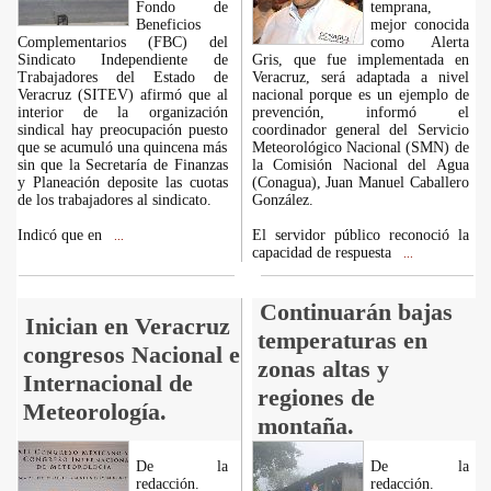
Fondo de
temprana,
Beneficios
mejor conocida
Complementarios (FBC) del
como Alerta
Sindicato Independiente de
Gris, que fue implementada en
Trabajadores del Estado de
Veracruz, será adaptada a nivel
Veracruz (SITEV) afirmó que al
nacional porque es un ejemplo de
interior de la organización
prevención, informó el
sindical hay preocupación puesto
coordinador general del Servicio
que se acumuló una quincena más
Meteorológico Nacional (SMN) de
sin que la Secretaría de Finanzas
la Comisión Nacional del Agua
y Planeación deposite las cuotas
(Conagua), Juan Manuel Caballero
de los trabajadores al sindicato.
González.
Indicó que en
El servidor público reconoció la
...
capacidad de respuesta
...
Continuarán bajas
Inician en Veracruz
temperaturas en
congresos Nacional e
zonas altas y
Internacional de
regiones de
Meteorología.
montaña.
De la
De la
redacción.
redacción.