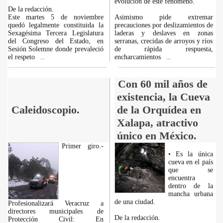
evolución de este fenómeno.
De la redacción.
Este martes 5 de noviembre
Asimismo pide extremar
quedó legalmente constituida la
precauciones por deslizamientos de
Sexagésima Tercera Legislatura
laderas y deslaves en zonas
del Congreso del Estado, en
serranas, crecidas de arroyos y ríos
Sesión Solemne donde prevaleció
de rápida respuesta,
el respeto
encharcamientos
...
...
Con 60 mil años de
existencia, la Cueva
Caleidoscopio.
de la Orquídea en
Xalapa, atractivo
único en México.
Primer giro.-
• Es la única
cueva en el país
que se
encuentra
dentro de la
mancha urbana
de una ciudad.
Profesionalizará Veracruz a
directores municipales de
De la redacción.
Protección Civil: En