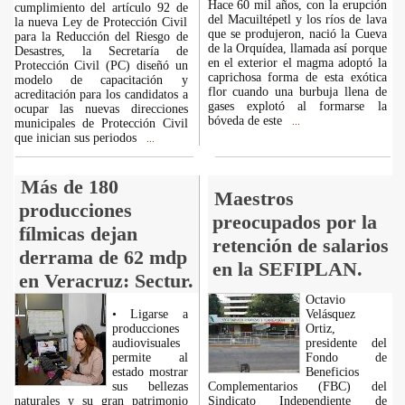
Hace 60 mil años, con la erupción
cumplimiento del artículo 92 de
del Macuiltépetl y los ríos de lava
la nueva Ley de Protección Civil
que se produjeron, nació la Cueva
para la Reducción del Riesgo de
de la Orquídea, llamada así porque
Desastres, la Secretaría de
en el exterior el magma adoptó la
Protección Civil (PC) diseñó un
caprichosa forma de esta exótica
modelo de capacitación y
flor cuando una burbuja llena de
acreditación para los candidatos a
gases explotó al formarse la
ocupar las nuevas direcciones
bóveda de este
municipales de Protección Civil
...
que inician sus periodos
...
Más de 180
Maestros
producciones
preocupados por la
fílmicas dejan
retención de salarios
derrama de 62 mdp
en la SEFIPLAN.
en Veracruz: Sectur.
Octavio
• Ligarse a
Velásquez
producciones
Ortiz,
audiovisuales
presidente del
permite al
Fondo de
estado mostrar
Beneficios
sus bellezas
Complementarios (FBC) del
naturales y su gran patrimonio
Sindicato Independiente de