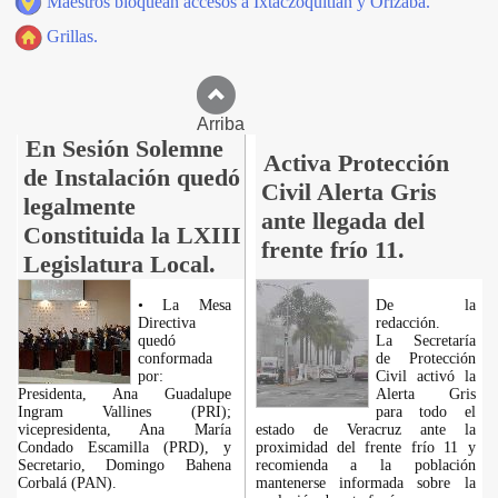
Maestros bloquean accesos a Ixtaczoquitlán y Orizaba.
Grillas.
Arriba
En Sesión Solemne
Activa Protección
de Instalación quedó
Civil Alerta Gris
legalmente
ante llegada del
Constituida la LXIII
frente frío 11.
Legislatura Local.
• La Mesa
De la
Directiva
redacción.
quedó
La Secretaría
conformada
de Protección
por:
Civil activó la
Presidenta, Ana Guadalupe
Alerta Gris
Ingram Vallines (PRI);
para todo el
vicepresidenta, Ana María
estado de Veracruz ante la
Condado Escamilla (PRD), y
proximidad del frente frío 11 y
Secretario, Domingo Bahena
recomienda a la población
Corbalá (PAN).
mantenerse informada sobre la