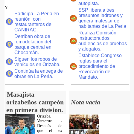
autopista.
Y
...
SSP libera a tres
Participa La Perla en
presuntos ladrones y
reunión con
genera malestar de
restauranteros de
habitantes de La Perla
CANIRAC.
Realiza Comisión
Derriban obra de
Instructora dos
remodelacion del
audiencias de pruebas
parque central en
y alegatos.
Chocamán.
Establece Congreso
Siguen los robos de
reglas para el
vehículos en Orizaba.
procedimiento de
Continúa la entrega de
Revocación de
obras en La Perla.
Mandato.
Masajista
orizabeños campeón
Nota vacía
en primera división.
Orizaba,
Veracruz. -
Después de
que el ex