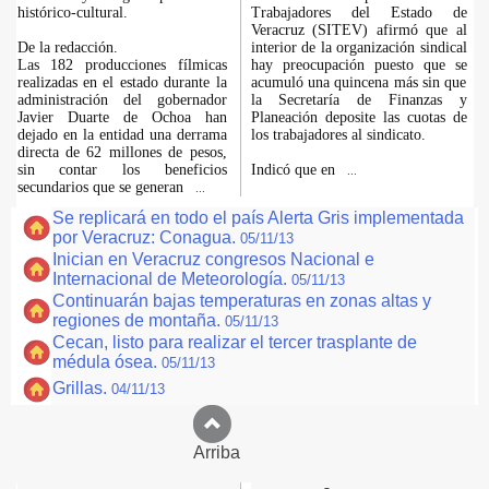
histórico-cultural.
Trabajadores del Estado de
Veracruz (SITEV) afirmó que al
De la redacción.
interior de la organización sindical
Las 182 producciones fílmicas
hay preocupación puesto que se
realizadas en el estado durante la
acumuló una quincena más sin que
administración del gobernador
la Secretaría de Finanzas y
Javier Duarte de Ochoa han
Planeación deposite las cuotas de
dejado en la entidad una derrama
los trabajadores al sindicato.
directa de 62 millones de pesos,
sin contar los beneficios
Indicó que en
...
secundarios que se generan
...
Se replicará en todo el país Alerta Gris implementada
por Veracruz: Conagua.
05/11/13
Inician en Veracruz congresos Nacional e
Internacional de Meteorología.
05/11/13
Continuarán bajas temperaturas en zonas altas y
regiones de montaña.
05/11/13
Cecan, listo para realizar el tercer trasplante de
médula ósea.
05/11/13
Grillas.
04/11/13
Arriba