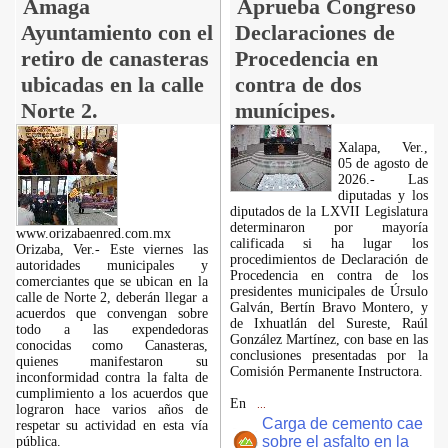
Amaga
Aprueba Congreso
Ayuntamiento con el
Declaraciones de
retiro de canasteras
Procedencia en
ubicadas en la calle
contra de dos
Norte 2.
munícipes.
Xalapa, Ver.,
05 de agosto de
2026.- Las
diputadas y los
diputados de la LXVII Legislatura
determinaron por mayoría
www.orizabaenred.com.mx
calificada si ha lugar los
Orizaba, Ver.- Este viernes las
procedimientos de Declaración de
autoridades municipales y
Procedencia en contra de los
comerciantes que se ubican en la
presidentes municipales de Úrsulo
calle de Norte 2, deberán llegar a
Galván, Bertín Bravo Montero, y
acuerdos que convengan sobre
de Ixhuatlán del Sureste, Raúl
todo a las expendedoras
González Martínez, con base en las
conocidas como Canasteras,
conclusiones presentadas por la
quienes manifestaron su
Comisión Permanente Instructora.
inconformidad contra la falta de
cumplimiento a los acuerdos que
En
...
lograron hace varios años de
Carga de cemento cae
respetar su actividad en esta vía
sobre el asfalto en la
pública.