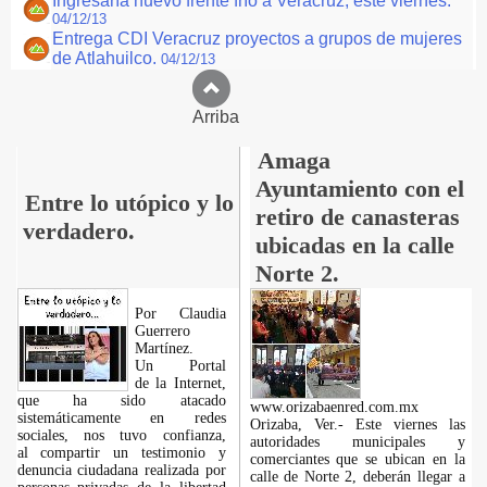
Ingresaría nuevo frente frío a Veracruz, este viernes.
04/12/13
Entrega CDI Veracruz proyectos a grupos de mujeres
de Atlahuilco.
04/12/13
Arriba
Amaga
Ayuntamiento con el
Entre lo utópico y lo
retiro de canasteras
verdadero.
ubicadas en la calle
Norte 2.
Por Claudia
Guerrero
Martínez.
​Un Portal
de la Internet,
que ha sido atacado
www.orizabaenred.com.mx
sistemáticamente en redes
Orizaba, Ver.- Este viernes las
sociales, nos tuvo confianza,
autoridades municipales y
al compartir un testimonio y
comerciantes que se ubican en la
denuncia ciudadana realizada por
calle de Norte 2, deberán llegar a