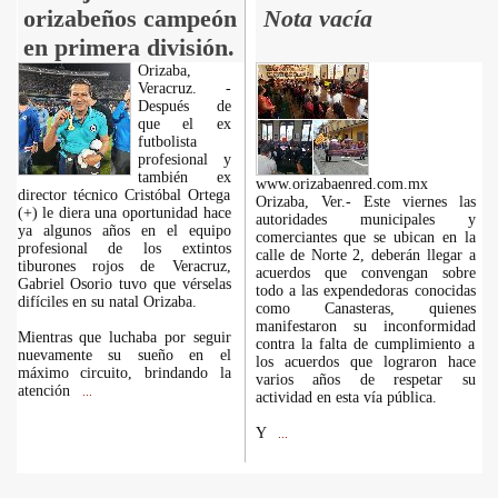
orizabeños campeón
Nota vacía
en primera división.
Orizaba,
Veracruz. -
Después de
que el ex
futbolista
profesional y
también ex
www.orizabaenred.com.mx
director técnico Cristóbal Ortega
Orizaba, Ver.- Este viernes las
(+) le diera una oportunidad hace
autoridades municipales y
ya algunos años en el equipo
comerciantes que se ubican en la
profesional de los extintos
calle de Norte 2, deberán llegar a
tiburones rojos de Veracruz,
acuerdos que convengan sobre
Gabriel Osorio tuvo que vérselas
todo a las expendedoras conocidas
difíciles en su natal Orizaba.
como Canasteras, quienes
manifestaron su inconformidad
Mientras que luchaba por seguir
contra la falta de cumplimiento a
nuevamente su sueño en el
los acuerdos que lograron hace
máximo circuito, brindando la
varios años de respetar su
atención
...
actividad en esta vía pública.
Y
...