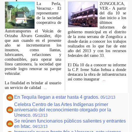
La Perla,
ZONGOLICA,
Veracruz.- El
VER.- A partir
representante
del día 10 se
de la sociedad
dan inicio a los
cooperativa de
últimos
informes de
Autotransportes el Volcán de
gobierno municipal en el distrito
Orizaba Álvaro González, dijo
de la zona serrana de Zongolica a
que aun cuando en el presente
donde darán a conocer los trabajos
año se incrementaron los
realizados en lo que fue de este
insumos, como llantas,
año del 2013 y con los recursos
lubricantes, refacciones y
federales del ramo 33.
combustibles, para operar una
línea camionera, la sociedad que
El Día 10 da a conocer su informe
preside logro renovar su parque
la C.P. Irene Salas Itehua a donde
vehicular.
destacara la obra de infraestructura
así como inaugurar
...
La finalidad es brindar al usuario
un servicio de calidad
...
En Tequila llegan a estar hasta 4 grados.
05/12/13
Celebra Centro de las Artes Indígenas primer
aniversario del reconocimiento otorgado por la
Unesco.
05/12/13
Se reúnen funcionarios públicos salientes y entrantes
en Ixtac.
04/12/13