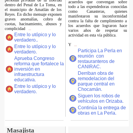
personas privadas de la libertad
acuerdos que convengan sobre
dentro del Penal de La Toma, en
todo a las expendedoras conocidas
el municipio de Amatlán de los
como Canasteras, quienes
Reyes. En dicho mensaje exponen
manifestaron su inconformidad
graves anomalías, cobro de
contra la falta de cumplimiento a
cuotas, hacinamiento, abusos y
los acuerdos que lograron hace
complicidad
...
varios años de respetar su
Entre lo utópico y lo
actividad en esta vía pública.
verdadero..
Y
...
Entre lo utópico y lo
Participa La Perla en
verdadero.
reunión con
Aprueba Congreso
restauranteros de
reforma que fortalece la
CANIRAC.
inversión en
Derriban obra de
infraestructura
remodelacion del
educativa.
parque central en
Entre lo utópico y lo
Chocamán.
verdadero.
Siguen los robos de
vehículos en Orizaba.
Continúa la entrega de
obras en La Perla.
Masajista