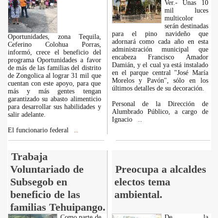
Ver.- Unas 10
mil luces
multicolor
serán destinadas
para el pino navideño que
Oportunidades, zona Tequila,
adornará como cada año en esta
Ceferino Colohua Porras,
administración municipal que
informó, crece el beneficio del
encabeza Francisco Amador
programa Oportunidades a favor
Damián, y el cual ya está instalado
de más de las familias del distrito
en el parque central "José María
de Zongolica al lograr 31 mil que
Morelos y Pavón", sólo en los
cuentan con este apoyo, para que
últimos detalles de su decoración.
más y más gentes tengan
garantizado su abasto alimenticio
Personal de la Dirección de
para desarrollar sus habilidades y
Alumbrado Público, a cargo de
salir adelante.
Ignacio
...
El funcionario federal
...
Trabaja
Voluntariado de
Preocupa a alcaldes
Subsegob en
electos tema
beneficio de las
ambiental.
familias Tehuipango.
Como parte de
De la