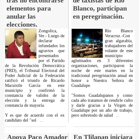
tras no encontrarse
de taxistas de Río
elementos para
Blanco, participan
anular las
en peregrinación.
elecciones.
Zongolica,
Río Blanco
Ver.- Luego de
Veracruz.-Con
declarar
gran algarabía,
infundados los
trabajadores del
agravios que
volante de este
presentados
municipio
por el Partido
aglutinados en 3 diferentes
de la Revolución Democrática
organizaciones, participaron la
(PRD), el Tribunal Electoral del
noche de este martes en la
Poder Judicial de la Federación
tradicional peregrinación anual en
ratificó el triunfo de Ricardo
honor a Nuestra Señora de
Macuixtle García en este
Guadalupe.
municipio y confirmó la
constancia de validez de la
"Somos Guadalupanos y como
elección y la entrega de
cada año tratamos de rendirle culto
constancia de mayoría.
y darle gracias a la Virgen de
Guadalupe por un año de trabajo,
Y es que de acuerdo con el ex
pero sobretodo de salud
...
candidato del "sol
...
Apoya Paco Amador
En Tlilapan iniciara