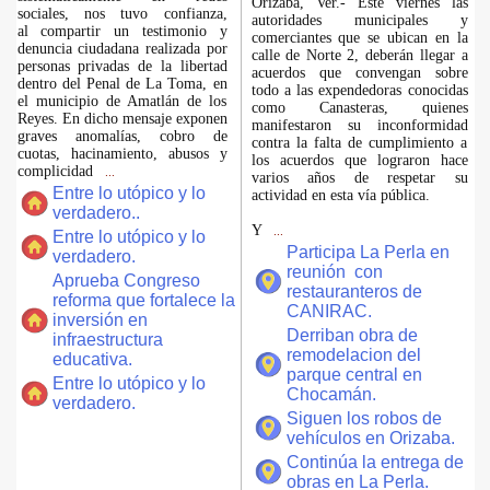
Orizaba, Ver.- Este viernes las
sociales, nos tuvo confianza,
autoridades municipales y
al compartir un testimonio y
comerciantes que se ubican en la
denuncia ciudadana realizada por
calle de Norte 2, deberán llegar a
personas privadas de la libertad
acuerdos que convengan sobre
dentro del Penal de La Toma, en
todo a las expendedoras conocidas
el municipio de Amatlán de los
como Canasteras, quienes
Reyes. En dicho mensaje exponen
manifestaron su inconformidad
graves anomalías, cobro de
contra la falta de cumplimiento a
cuotas, hacinamiento, abusos y
los acuerdos que lograron hace
complicidad
...
varios años de respetar su
Entre lo utópico y lo
actividad en esta vía pública.
verdadero..
Y
...
Entre lo utópico y lo
Participa La Perla en
verdadero.
reunión con
Aprueba Congreso
restauranteros de
reforma que fortalece la
CANIRAC.
inversión en
Derriban obra de
infraestructura
remodelacion del
educativa.
parque central en
Entre lo utópico y lo
Chocamán.
verdadero.
Siguen los robos de
vehículos en Orizaba.
Continúa la entrega de
obras en La Perla.