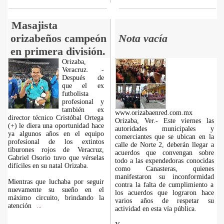
Masajista
orizabeños campeón
Nota vacía
en primera división.
Orizaba,
Veracruz. -
Después de
que el ex
futbolista
profesional y
también ex
www.orizabaenred.com.mx
director técnico Cristóbal Ortega
Orizaba, Ver.- Este viernes las
(+) le diera una oportunidad hace
autoridades municipales y
ya algunos años en el equipo
comerciantes que se ubican en la
profesional de los extintos
calle de Norte 2, deberán llegar a
tiburones rojos de Veracruz,
acuerdos que convengan sobre
Gabriel Osorio tuvo que vérselas
todo a las expendedoras conocidas
difíciles en su natal Orizaba.
como Canasteras, quienes
manifestaron su inconformidad
Mientras que luchaba por seguir
contra la falta de cumplimiento a
nuevamente su sueño en el
los acuerdos que lograron hace
máximo circuito, brindando la
varios años de respetar su
atención
...
actividad en esta vía pública.