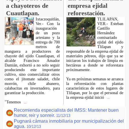
a chayoteros de
empresa ejidal
Cuautlapan.
reforestación.
Ixtaczoquitlán,
TLILAPAN,
Ver.- Con la
VER.- Esteban
inauguración
Castillo
de un pozo
Hernández
artesiano y la
comisariado
entrega de 700
ejidal del ejido
metros de
Tlilapan y
manguera a productores de
responsable de la empresa ejidal de
chayote del ejido Cuautlapan, el
materiales pétreos, dijo que ya se
alcalde Francisco Amador
iniciaron los trabajos de limpia en
Damián, exhortó a no solo seguir
hectáreas a donde se reforestara
produciendo este importante
próximamente.
cultivo, sino comercializar otros
como el jitomate saladet, chile
Ya en próximas semanas se arranca
morrón, chile abanero,
la reforestación con plantas
calabacitas en invernadero, para
características de estos lugares de
garantizar la producción.
Tlilapan, por lo que el personal de
la empresa ejidal inició
...
"Tenemos
...
Recomienda especialista del IMSS: Mantener buen
humor, reir y sonreir.
11/12/13
Pugnará cámara inmobiliaria por municipalización del
agua.
10/12/13