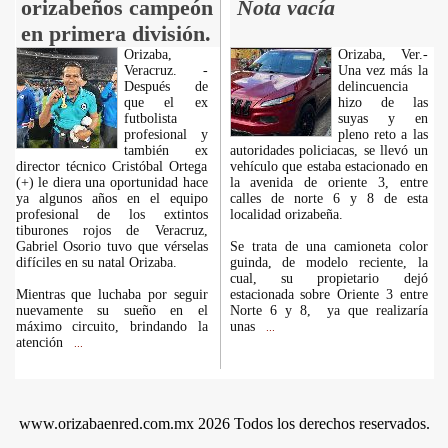
orizabeños campeón
Nota vacía
en primera división.
Orizaba,
Orizaba, Ver.-
Veracruz. -
Una vez más la
Después de
delincuencia
que el ex
hizo de las
futbolista
suyas y en
profesional y
pleno reto a las
también ex
autoridades policiacas, se llevó un
director técnico Cristóbal Ortega
vehículo que estaba estacionado en
(+) le diera una oportunidad hace
la avenida de oriente 3, entre
ya algunos años en el equipo
calles de norte 6 y 8 de esta
profesional de los extintos
localidad orizabeña.
tiburones rojos de Veracruz,
Gabriel Osorio tuvo que vérselas
Se trata de una camioneta color
difíciles en su natal Orizaba.
guinda, de modelo reciente, la
cual, su propietario dejó
Mientras que luchaba por seguir
estacionada sobre Oriente 3 entre
nuevamente su sueño en el
Norte 6 y 8, ya que realizaría
máximo circuito, brindando la
unas
...
atención
...
www.orizabaenred.com.mx 2026 Todos los derechos reservados.