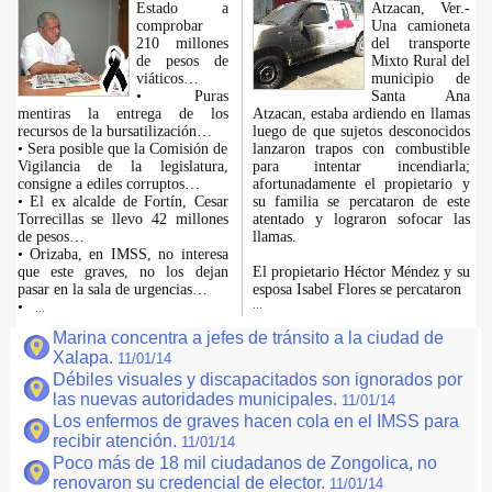
Estado a
Atzacan, Ver.-
comprobar
Una camioneta
210 millones
del transporte
de pesos de
Mixto Rural del
viáticos…
municipio de
• Puras
Santa Ana
mentiras la entrega de los
Atzacan, estaba ardiendo en llamas
recursos de la bursatilización…
luego de que sujetos desconocidos
• Sera posible que la Comisión de
lanzaron trapos con combustible
Vigilancia de la legislatura,
para intentar incendiarla;
consigne a ediles corruptos…
afortunadamente el propietario y
• El ex alcalde de Fortín, Cesar
su familia se percataron de este
Torrecillas se llevo 42 millones
atentado y lograron sofocar las
de pesos…
llamas.
• Orizaba, en IMSS, no interesa
que este graves, no los dejan
El propietario Héctor Méndez y su
pasar en la sala de urgencias…
esposa Isabel Flores se percataron
•
...
...
Marina concentra a jefes de tránsito a la ciudad de
Xalapa.
11/01/14
Débiles visuales y discapacitados son ignorados por
las nuevas autoridades municipales.
11/01/14
Los enfermos de graves hacen cola en el IMSS para
recibir atención.
11/01/14
Poco más de 18 mil ciudadanos de Zongolica, no
renovaron su credencial de elector.
11/01/14