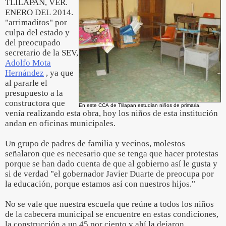
TLILAPAN, VER.
ENERO DEL 2014.
"arrimaditos" por
culpa del estado y
del preocupado
secretario de la SEV,
Adolfo Mota
Hernández
, ya que
al pararle el
presupuesto a la
constructora que
En este CCA de Tlilapan estudian niños de primaria.
venía realizando esta obra, hoy los niños de esta institución
andan en oficinas municipales.
Un grupo de padres de familia y vecinos, molestos
señalaron que es necesario que se tenga que hacer protestas
porque se han dado cuenta de que al gobierno así le gusta y
si de verdad "el gobernador Javier Duarte de preocupa por
la educación, porque estamos así con nuestros hijos."
No se vale que nuestra escuela que reúne a todos los niños
de la cabecera municipal se encuentre en estas condiciones,
la construcción a un 45 por ciento y ahí la dejaron.