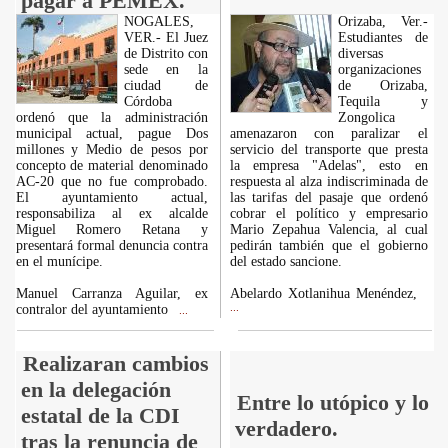
pagar a PEMEX.
NOGALES,
Orizaba, Ver.-
VER.- El Juez
Estudiantes de
de Distrito con
diversas
sede en la
organizaciones
ciudad de
de Orizaba,
Córdoba
Tequila y
ordenó que la administración
Zongolica
municipal actual, pague Dos
amenazaron con paralizar el
millones y Medio de pesos por
servicio del transporte que presta
concepto de material denominado
la empresa "Adelas", esto en
AC-20 que no fue comprobado.
respuesta al alza indiscriminada de
El ayuntamiento actual,
las tarifas del pasaje que ordenó
responsabiliza al ex alcalde
cobrar el político y empresario
Miguel Romero Retana y
Mario Zepahua Valencia, al cual
presentará formal denuncia contra
pedirán también que el gobierno
en el munícipe.
del estado sancione.
Manuel Carranza Aguilar, ex
Abelardo Xotlanihua Menéndez,
contralor del ayuntamiento
...
...
Realizaran cambios
en la delegación
Entre lo utópico y lo
estatal de la CDI
verdadero.
tras la renuncia de