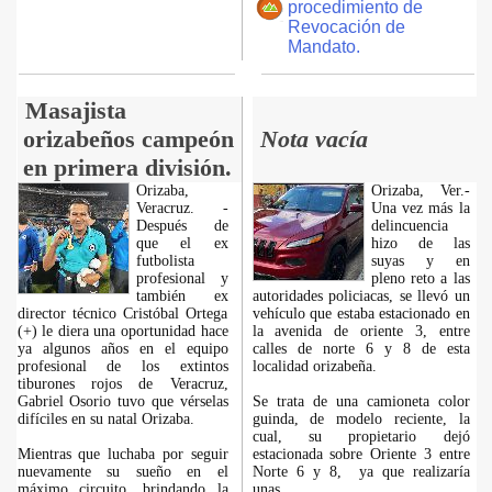
procedimiento de
Revocación de
Mandato.
Masajista
orizabeños campeón
Nota vacía
en primera división.
Orizaba,
Orizaba, Ver.-
Veracruz. -
Una vez más la
Después de
delincuencia
que el ex
hizo de las
futbolista
suyas y en
profesional y
pleno reto a las
también ex
autoridades policiacas, se llevó un
director técnico Cristóbal Ortega
vehículo que estaba estacionado en
(+) le diera una oportunidad hace
la avenida de oriente 3, entre
ya algunos años en el equipo
calles de norte 6 y 8 de esta
profesional de los extintos
localidad orizabeña.
tiburones rojos de Veracruz,
Gabriel Osorio tuvo que vérselas
Se trata de una camioneta color
difíciles en su natal Orizaba.
guinda, de modelo reciente, la
cual, su propietario dejó
Mientras que luchaba por seguir
estacionada sobre Oriente 3 entre
nuevamente su sueño en el
Norte 6 y 8, ya que realizaría
máximo circuito, brindando la
unas
...