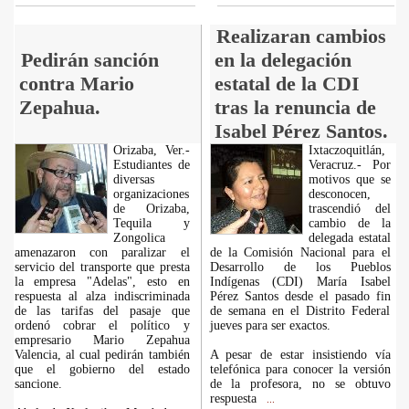
Realizaran cambios
Pedirán sanción
en la delegación
contra Mario
estatal de la CDI
Zepahua.
tras la renuncia de
Isabel Pérez Santos.
Orizaba, Ver.-
Ixtaczoquitlán,
Estudiantes de
Veracruz.- Por
diversas
motivos que se
organizaciones
desconocen,
de Orizaba,
trascendió del
Tequila y
cambio de la
Zongolica
delegada estatal
amenazaron con paralizar el
de la Comisión Nacional para el
servicio del transporte que presta
Desarrollo de los Pueblos
la empresa "Adelas", esto en
Indígenas (CDI) María Isabel
respuesta al alza indiscriminada
Pérez Santos desde el pasado fin
de las tarifas del pasaje que
de semana en el Distrito Federal
ordenó cobrar el político y
jueves para ser exactos.
empresario Mario Zepahua
Valencia, al cual pedirán también
A pesar de estar insistiendo vía
que el gobierno del estado
telefónica para conocer la versión
sancione.
de la profesora, no se obtuvo
respuesta
...