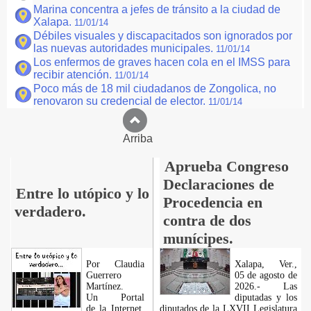
Marina concentra a jefes de tránsito a la ciudad de
Xalapa.
11/01/14
Débiles visuales y discapacitados son ignorados por
las nuevas autoridades municipales.
11/01/14
Los enfermos de graves hacen cola en el IMSS para
recibir atención.
11/01/14
Poco más de 18 mil ciudadanos de Zongolica, no
renovaron su credencial de elector.
11/01/14
Arriba
Aprueba Congreso
Declaraciones de
Entre lo utópico y lo
Procedencia en
verdadero.
contra de dos
munícipes.
Por Claudia
Xalapa, Ver.,
Guerrero
05 de agosto de
Martínez.
2026.- Las
​Un Portal
diputadas y los
de la Internet,
diputados de la LXVII Legislatura