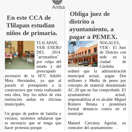
Arriba
Obliga juez de
En este CCA de
distrito a
Tlilapan estudian
ayuntamiento, a
niños de primaria.
pagar a PEMEX.
TLILAPAN,
NOGALES,
VER. ENERO
VER.- El Juez
DEL 2014.
de Distrito con
"arrimaditos"
sede en la
por culpa del
ciudad de
estado y del
Córdoba
preocupado
ordenó que la administración
secretario de la SEV, Adolfo
municipal actual, pague Dos
Mota Hernández, ya que al
millones y Medio de pesos por
pararle el presupuesto a la
concepto de material denominado
constructora que venía realizando
AC-20 que no fue comprobado. El
esta obra, hoy los niños de esta
ayuntamiento actual,
institución andan en oficinas
responsabiliza al ex alcalde Miguel
municipales.
Romero Retana y presentará
formal denuncia contra en el
Un grupo de padres de familia y
munícipe.
vecinos, molestos señalaron que
es necesario que se tenga que
Manuel Carranza Aguilar, ex
hacer protestas porque
contralor del ayuntamiento
...
...