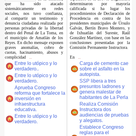
que ha sido atacado
determinaron por mayoría
sistemáticamente en redes
calificada si ha lugar los
sociales, nos tuvo confianza,
procedimientos de Declaración de
al compartir un testimonio y
Procedencia en contra de los
denuncia ciudadana realizada por
presidentes municipales de Úrsulo
personas privadas de la libertad
Galván, Bertín Bravo Montero, y
dentro del Penal de La Toma, en
de Ixhuatlán del Sureste, Raúl
el municipio de Amatlán de los
González Martínez, con base en las
Reyes. En dicho mensaje exponen
conclusiones presentadas por la
graves anomalías, cobro de
Comisión Permanente Instructora.
cuotas, hacinamiento, abusos y
complicidad
En
...
...
Entre lo utópico y lo
Carga de cemento cae
verdadero..
sobre el asfalto en la
autopista.
Entre lo utópico y lo
verdadero.
SSP libera a tres
presuntos ladrones y
Aprueba Congreso
genera malestar de
reforma que fortalece la
habitantes de La Perla
inversión en
infraestructura
Realiza Comisión
educativa.
Instructora dos
audiencias de pruebas
Entre lo utópico y lo
y alegatos.
verdadero.
Establece Congreso
reglas para el