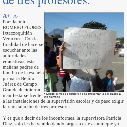
A+
A-
Por: Jacinto
ROMERO FLORES.
Ixtaczoquitlán
Veracruz.- Con la
finalidad de hacerse
escuchar ante las
autoridades
educativas, esta
mañana padres de
familia de la escuela
primaria Benito
Juárez de Campo
Grande decidieron
• Desde el mes de octubre no se presentan a dar clases a
manifestarse frente
los alumnos.
a las instalaciones de la supervisión escolar y de paso exigir
la reinstalación de tres profesores.
Y es que a decir de los inconformes, la supervisora Patricia
Díaz, solo les ha venido dando largas a este asunto que ya