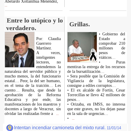
Abelardo Xotlanihua Menéndez,
...
Entre lo utópico y lo
Grillas.
verdadero.
• Gobierno del
Por: Claudia
Estado a
Guerrero
comprobar 210
Martínez.
millones de
A veces,
pesos de
inteligentes
viáticos…
lectores, no
• Puras
entendemos la
mentiras la entrega de los recursos
naturaleza del servidor público y
de la bursatilización…
mucho menos, la del funcionario
• Sera posible que la Comisión de
estatal… Peor, la del ser humano,
Vigilancia de la legislatura,
en el tema de la traición… Les
consigne a ediles corruptos…
cuento… Resulta, que desde la
• El ex alcalde de Fortín, Cesar
aprobación de la Reforma
Torrecillas se llevo 42 millones de
Educativa y por ende, las
pesos…
manifestaciones de los maestros y
• Orizaba, en IMSS, no interesa
docentes a largo de Veracruz, sin
que este graves, no los dejan pasar
olvidar las realizadas frente a
en la sala de urgencias…
...
•
...
Intentan incendiar camioneta del mixto rural.
11/01/14