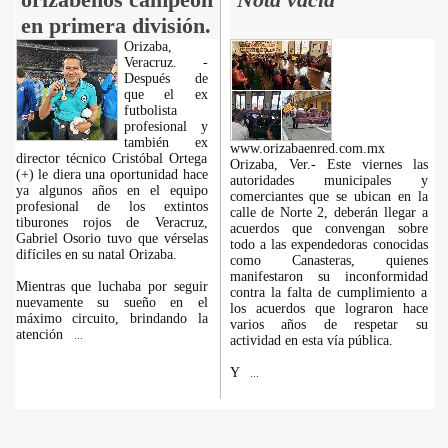
en primera división.
Orizaba,
Veracruz. -
Después de
que el ex
futbolista
profesional y
también ex
www.orizabaenred.com.mx
director técnico Cristóbal Ortega
Orizaba, Ver.- Este viernes las
(+) le diera una oportunidad hace
autoridades municipales y
ya algunos años en el equipo
comerciantes que se ubican en la
profesional de los extintos
calle de Norte 2, deberán llegar a
tiburones rojos de Veracruz,
acuerdos que convengan sobre
Gabriel Osorio tuvo que vérselas
todo a las expendedoras conocidas
difíciles en su natal Orizaba.
como Canasteras, quienes
manifestaron su inconformidad
Mientras que luchaba por seguir
contra la falta de cumplimiento a
nuevamente su sueño en el
los acuerdos que lograron hace
máximo circuito, brindando la
varios años de respetar su
atención
...
actividad en esta vía pública.
Y
...