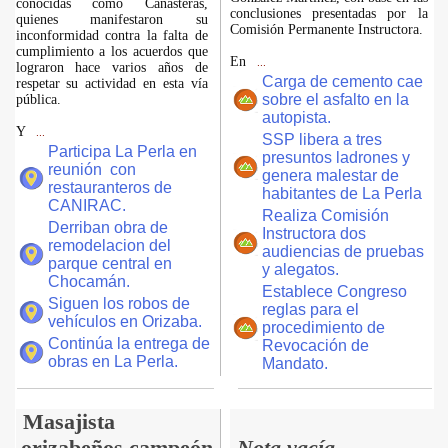
conocidas como Canasteras,
conclusiones presentadas por la
quienes manifestaron su
Comisión Permanente Instructora.
inconformidad contra la falta de
cumplimiento a los acuerdos que
En
...
lograron hace varios años de
Carga de cemento cae
respetar su actividad en esta vía
sobre el asfalto en la
pública.
autopista.
Y
...
SSP libera a tres
Participa La Perla en
presuntos ladrones y
reunión con
genera malestar de
restauranteros de
habitantes de La Perla
CANIRAC.
Realiza Comisión
Derriban obra de
Instructora dos
remodelacion del
audiencias de pruebas
parque central en
y alegatos.
Chocamán.
Establece Congreso
Siguen los robos de
reglas para el
vehículos en Orizaba.
procedimiento de
Continúa la entrega de
Revocación de
obras en La Perla.
Mandato.
Masajista
orizabeños campeón
Nota vacía