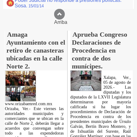
Poder Judicial no responde a presiones políticas:
Sosa.
15/01/14
Arriba
Amaga
Aprueba Congreso
Ayuntamiento con el
Declaraciones de
retiro de canasteras
Procedencia en
ubicadas en la calle
contra de dos
Norte 2.
munícipes.
Xalapa, Ver.,
05 de agosto de
2026.- Las
diputadas y los
diputados de la LXVII Legislatura
determinaron por mayoría
www.orizabaenred.com.mx
calificada si ha lugar los
Orizaba, Ver.- Este viernes las
procedimientos de Declaración de
autoridades municipales y
Procedencia en contra de los
comerciantes que se ubican en la
presidentes municipales de Úrsulo
calle de Norte 2, deberán llegar a
Galván, Bertín Bravo Montero, y
acuerdos que convengan sobre
de Ixhuatlán del Sureste, Raúl
todo a las expendedoras
González Martínez, con base en las