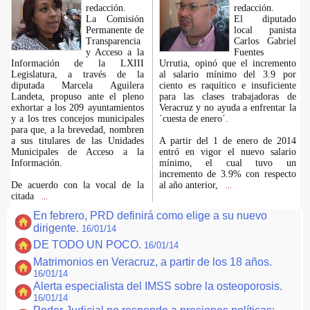
redacción.
redacción.
La Comisión
El diputado
Permanente de
local panista
Transparencia
Carlos Gabriel
y Acceso a la
Fuentes
Información de la LXIII
Urrutia, opinó que el incremento
Legislatura, a través de la
al salario mínimo del 3.9 por
diputada Marcela Aguilera
ciento es raquítico e insuficiente
Landeta, propuso ante el pleno
para las clases trabajadoras de
exhortar a los 209 ayuntamientos
Veracruz y no ayuda a enfrentar la
y a los tres concejos municipales
´cuesta de enero´.
para que, a la brevedad, nombren
a sus titulares de las Unidades
A partir del 1 de enero de 2014
Municipales de Acceso a la
entró en vigor el nuevo salario
Información.
mínimo, el cual tuvo un
incremento de 3.9% con respecto
De acuerdo con la vocal de la
al año anterior,
...
citada
...
En febrero, PRD definirá como elige a su nuevo
dirigente.
16/01/14
DE TODO UN POCO.
16/01/14
Matrimonios en Veracruz, a partir de los 18 años.
16/01/14
Alerta especialista del IMSS sobre la osteoporosis.
16/01/14