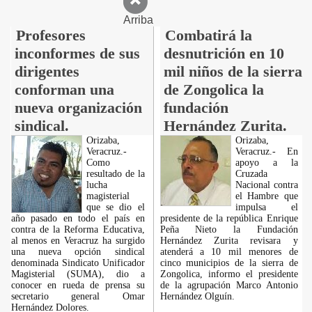
Arriba
Profesores
Combatirá la
inconformes de sus
desnutrición en 10
dirigentes
mil niños de la sierra
conforman una
de Zongolica la
nueva organización
fundación
sindical.
Hernández Zurita.
Orizaba,
Orizaba,
Veracruz.-
Veracruz.- En
Como
apoyo a la
resultado de la
Cruzada
lucha
Nacional contra
magisterial
el Hambre que
que se dio el
impulsa el
año pasado en todo el país en
presidente de la república Enrique
contra de la Reforma Educativa,
Peña Nieto la Fundación
al menos en Veracruz ha surgido
Hernández Zurita revisara y
una nueva opción sindical
atenderá a 10 mil menores de
denominada Sindicato Unificador
cinco municipios de la sierra de
Magisterial (SUMA), dio a
Zongolica, informo el presidente
conocer en rueda de prensa su
de la agrupación Marco Antonio
secretario general Omar
Hernández Olguín.
Hernández Dolores.