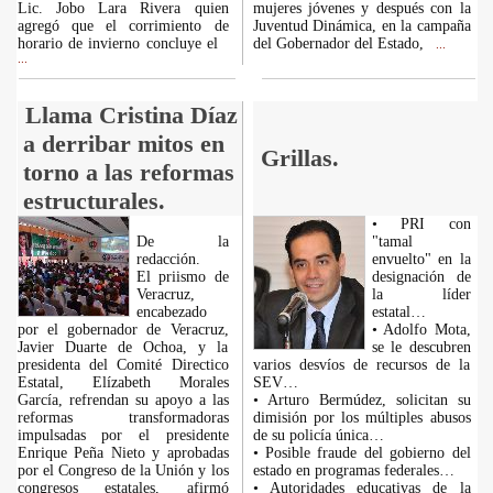
Lic. Jobo Lara Rivera quien
mujeres jóvenes y después con la
agregó que el corrimiento de
Juventud Dinámica, en la campaña
horario de invierno concluye el
del Gobernador del Estado,
...
...
Llama Cristina Díaz
a derribar mitos en
Grillas.
torno a las reformas
estructurales.
• PRI con
De la
"tamal
redacción.
envuelto" en la
El priismo de
designación de
Veracruz,
la líder
encabezado
estatal…
por el gobernador de Veracruz,
• Adolfo Mota,
Javier Duarte de Ochoa, y la
se le descubren
presidenta del Comité Directico
varios desvíos de recursos de la
Estatal, Elízabeth Morales
SEV…
García, refrendan su apoyo a las
• Arturo Bermúdez, solicitan su
reformas transformadoras
dimisión por los múltiples abusos
impulsadas por el presidente
de su policía única…
Enrique Peña Nieto y aprobadas
• Posible fraude del gobierno del
por el Congreso de la Unión y los
estado en programas federales…
congresos estatales, afirmó
• Autoridades educativas de la