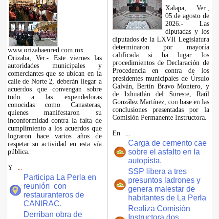
Xalapa, Ver.,
05 de agosto de
2026.- Las
diputadas y los
diputados de la LXVII Legislatura
determinaron por mayoría
www.orizabaenred.com.mx
calificada si ha lugar los
Orizaba, Ver.- Este viernes las
procedimientos de Declaración de
autoridades municipales y
Procedencia en contra de los
comerciantes que se ubican en la
presidentes municipales de Úrsulo
calle de Norte 2, deberán llegar a
Galván, Bertín Bravo Montero, y
acuerdos que convengan sobre
de Ixhuatlán del Sureste, Raúl
todo a las expendedoras
González Martínez, con base en las
conocidas como Canasteras,
conclusiones presentadas por la
quienes manifestaron su
Comisión Permanente Instructora.
inconformidad contra la falta de
cumplimiento a los acuerdos que
En
...
lograron hace varios años de
Carga de cemento cae
respetar su actividad en esta vía
sobre el asfalto en la
pública.
autopista.
Y
...
SSP libera a tres
Participa La Perla en
presuntos ladrones y
reunión con
genera malestar de
restauranteros de
habitantes de La Perla
CANIRAC.
Realiza Comisión
Derriban obra de
Instructora dos