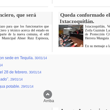
nciero, que será
Queda conformado el 
Ixtaczoquitlán.
azo para que los funcionarios que
Ixtaczoquitlán, 
ciero y técnico acerca del estado en
Zoila Guzmán Lag
parte de la nueva comuna, el edil
de Protección Ci
 Municipal Abner Ruiz Espinoza,
Herrera Munguía y
En su mensaje a l
con sede en Tequila.
30/01/14
14
el 28 de febrero.
30/01/14
iado".
29/01/14
gua potable.
29/01/14
Arriba