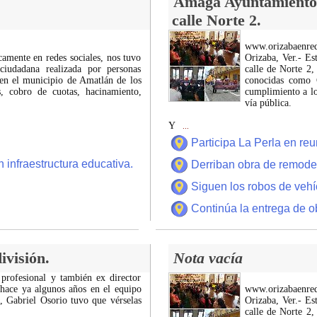
Amaga Ayuntamiento c
calle Norte 2.
www.orizabaenre
icamente en redes sociales, nos tuvo
Orizaba, Ver.- Es
ciudadana realizada por personas
calle de Norte 2,
 en el municipio de Amatlán de los
conocidas como C
 cobro de cuotas, hacinamiento,
cumplimiento a lo
vía pública.
Y
...
Participa La Perla en r
 infraestructura educativa.
Derriban obra de remode
Siguen los robos de vehí
Continúa la entrega de o
ivisión.
Nota vacía
 profesional y también ex director
 hace ya algunos años en el equipo
www.orizabaenre
z, Gabriel Osorio tuvo que vérselas
Orizaba, Ver.- Es
calle de Norte 2,