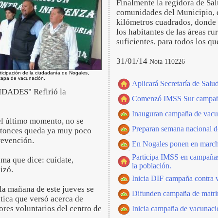
Finalmente la regidora de Sal
comunidades del Municipio, 
kilómetros cuadrados, donde 
los habitantes de las áreas ru
suficientes, para todos los q
31/01/14
Nota 110226
icipación de la ciudadanía de Nogales,
tapa de vacunación.
Aplicará Secretaría de Salud
NIDADES" Refirió la
Comenzó IMSS Sur campaña 
Inauguran campaña de vacun
el último momento, no se
Preparan semana nacional de
ntonces queda ya muy poco
revención.
En Nogales ponen en marcha 
Participa IMSS en campañas
ema que dice: cuídate,
la población.
izó.
Inicia DIF campaña contra v
a mañana de este jueves se
Difunden campaña de matrim
ática que versó acerca de
dores voluntarios del centro de
Inicia campaña de vacunació