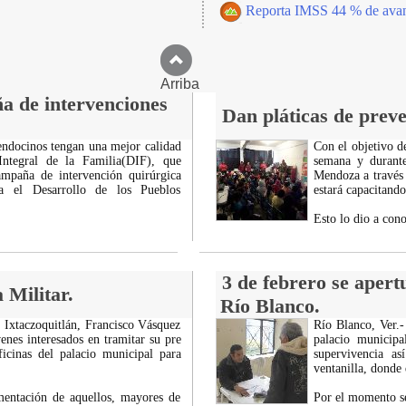
Reporta IMSS 44 % de avanc
Arriba
 de intervenciones
Dan pláticas de preve
ndocinos tengan una mejor calidad
Con el objetivo de
Integral de la Familia(DIF), que
semana y durante
mpaña de intervención quirúrgica
Mendoza a través
a el Desarrollo de los Pueblos
estará capacitando
Esto lo dio a con
3 de febrero se apert
 Militar.
Río Blanco.
e Ixtaczoquitlán, Francisco Vásquez
Río Blanco, Ver.
venes interesados en tramitar su pre
palacio municip
ficinas del palacio municipal para
supervivencia a
ventanilla, donde
mentación de aquellos, mayores de
Por el momento se