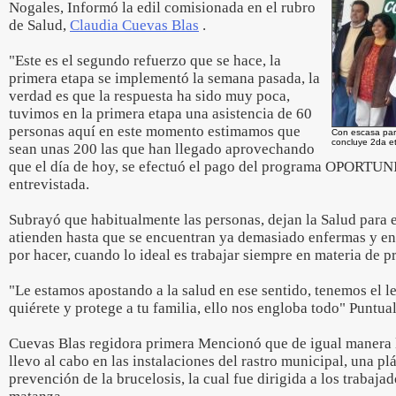
Nogales, Informó la edil comisionada en el rubro
de Salud,
Claudia Cuevas Blas
.
"Este es el segundo refuerzo que se hace, la
primera etapa se implementó la semana pasada, la
verdad es que la respuesta ha sido muy poca,
tuvimos en la primera etapa una asistencia de 60
personas aquí en este momento estimamos que
Con escasa part
concluye 2da e
sean unas 200 las que han llegado aprovechando
que el día de hoy, se efectuó el pago del programa OPORTU
entrevistada.
Subrayó que habitualmente las personas, dejan la Salud para 
atienden hasta que se encuentran ya demasiado enfermas y e
por hacer, cuando lo ideal es trabajar siempre en materia de p
"Le estamos apostando a la salud en ese sentido, tenemos el l
quiérete y protege a tu familia, ello nos engloba todo" Puntual
Cuevas Blas regidora primera Mencionó que de igual manera l
llevo al cabo en las instalaciones del rastro municipal, una pl
prevención de la brucelosis, la cual fue dirigida a los trabaja