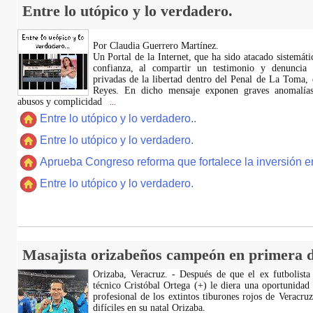
Entre lo utópico y lo verdadero.
Por Claudia Guerrero Martínez.
​Un Portal de la Internet, que ha sido atacado sistemát
confianza, al compartir un testimonio y denuncia 
privadas de la libertad dentro del Penal de La Toma,
Reyes. En dicho mensaje exponen graves anomalías,
abusos y complicidad
...
Entre lo utópico y lo verdadero..
Entre lo utópico y lo verdadero.
Aprueba Congreso reforma que fortalece la inversión en
Entre lo utópico y lo verdadero.
Masajista orizabeños campeón en primera d
Orizaba, Veracruz. - Después de que el ex futbolista
técnico Cristóbal Ortega (+) le diera una oportunidad
profesional de los extintos tiburones rojos de Veracru
difíciles en su natal Orizaba.