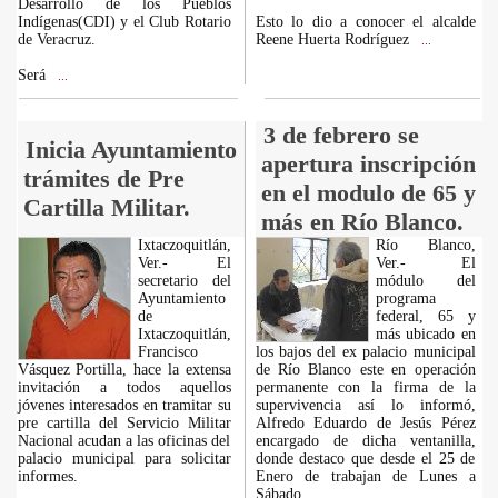
Desarrollo de los Pueblos
Indígenas(CDI) y el Club Rotario
Esto lo dio a conocer el alcalde
de Veracruz.
Reene Huerta Rodríguez
...
Será
...
3 de febrero se
Inicia Ayuntamiento
apertura inscripción
trámites de Pre
en el modulo de 65 y
Cartilla Militar.
más en Río Blanco.
Ixtaczoquitlán,
Río Blanco,
Ver.- El
Ver.- El
secretario del
módulo del
Ayuntamiento
programa
de
federal, 65 y
Ixtaczoquitlán,
más ubicado en
Francisco
los bajos del ex palacio municipal
Vásquez Portilla, hace la extensa
de Río Blanco este en operación
invitación a todos aquellos
permanente con la firma de la
jóvenes interesados en tramitar su
supervivencia así lo informó,
pre cartilla del Servicio Militar
Alfredo Eduardo de Jesús Pérez
Nacional acudan a las oficinas del
encargado de dicha ventanilla,
palacio municipal para solicitar
donde destaco que desde el 25 de
informes.
Enero de trabajan de Lunes a
Sábado.