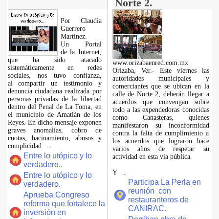
Norte 2.
Por Claudia
Guerrero
Martínez.
​Un Portal
de la Internet,
que ha sido atacado
www.orizabaenred.com.mx
sistemáticamente en redes
Orizaba, Ver.- Este viernes las
sociales, nos tuvo confianza,
autoridades municipales y
al compartir un testimonio y
comerciantes que se ubican en la
denuncia ciudadana realizada por
calle de Norte 2, deberán llegar a
personas privadas de la libertad
acuerdos que convengan sobre
dentro del Penal de La Toma, en
todo a las expendedoras conocidas
el municipio de Amatlán de los
como Canasteras, quienes
Reyes. En dicho mensaje exponen
manifestaron su inconformidad
graves anomalías, cobro de
contra la falta de cumplimiento a
cuotas, hacinamiento, abusos y
los acuerdos que lograron hace
complicidad
...
varios años de respetar su
Entre lo utópico y lo
actividad en esta vía pública.
verdadero..
Y
...
Entre lo utópico y lo
Participa La Perla en
verdadero.
reunión con
Aprueba Congreso
restauranteros de
reforma que fortalece la
CANIRAC.
inversión en