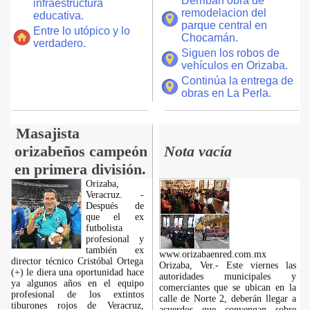
Derriban obra de
infraestructura
remodelacion del
educativa.
parque central en
Entre lo utópico y lo
Chocamán.
verdadero.
Siguen los robos de
vehículos en Orizaba.
Continúa la entrega de
obras en La Perla.
Masajista
orizabeños campeón
Nota vacía
en primera división.
Orizaba,
Veracruz. -
Después de
que el ex
futbolista
profesional y
también ex
www.orizabaenred.com.mx
director técnico Cristóbal Ortega
Orizaba, Ver.- Este viernes las
(+) le diera una oportunidad hace
autoridades municipales y
ya algunos años en el equipo
comerciantes que se ubican en la
profesional de los extintos
calle de Norte 2, deberán llegar a
tiburones rojos de Veracruz,
acuerdos que convengan sobre